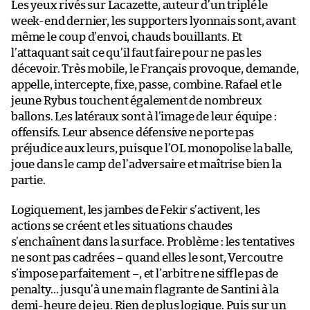
Les yeux rivés sur Lacazette, auteur d’un triplé le
week-end dernier, les supporters lyonnais sont, avant
même le coup d’envoi, chauds bouillants. Et
l’attaquant sait ce qu’il faut faire pour ne pas les
décevoir. Très mobile, le Français provoque, demande,
appelle, intercepte, fixe, passe, combine. Rafael et le
jeune Rybus touchent également de nombreux
ballons. Les latéraux sont à l’image de leur équipe :
offensifs. Leur absence défensive ne porte pas
préjudice aux leurs, puisque l’OL monopolise la balle,
joue dans le camp de l’adversaire et maîtrise bien la
partie.
Logiquement, les jambes de Fekir s’activent, les
actions se créent et les situations chaudes
s’enchaînent dans la surface. Problème : les tentatives
ne sont pas cadrées – quand elles le sont, Vercoutre
s’impose parfaitement –, et l’arbitre ne siffle pas de
penalty… jusqu’à une main flagrante de Santini à la
demi-heure de jeu. Rien de plus logique. Puis sur un