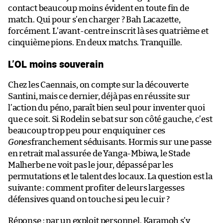
contact beaucoup moins évident en toute fin de
match. Qui pour s’en charger ? Bah Lacazette,
forcément. L’avant-centre inscrit là ses quatrième et
cinquième pions. En deux matchs. Tranquille.
L’OL moins souverain
Chez les Caennais, on compte sur la découverte
Santini, mais ce dernier, déjà pas en réussite sur
l’action du péno, paraît bien seul pour inventer quoi
que ce soit. Si Rodelin se bat sur son côté gauche, c’est
beaucoup trop peu pour enquiquiner ces
Gones
franchement séduisants. Hormis sur une passe
en retrait mal assurée de Yanga-Mbiwa, le Stade
Malherbe ne voit pas le jour, dépassé par les
permutations et le talent des locaux. La question est la
suivante : comment profiter de leurs largesses
défensives quand on touche si peu le cuir ?
Réponse : par un exploit personnel. Karamoh s’y