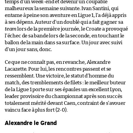
temps d’un week-end et devenir un coupable
malheureux la semaine suivante. Ivan Santini, qui
entame à peine son aventure en Ligue 1, l’a déjà appris
à ses dépens. Auteur d’un doublé qui a fait gagner sa
team
lors de la première journée, le Croate a provoqué
l’échec de sa bande lors de la seconde, en touchant le
ballon de la main dans sa surface. Un jour avec suivi
d’un jour sans, donc.
Ce que ne connaît pas, en revanche, Alexandre
Lacazette. Pour lui, les rencontres passent et se
ressemblent. Une victoire, le statut d’homme du
match, des tremblements de filets : le meilleur buteur
de la Ligue 1 porte sur ses épaules un excellent Lyon,
leader provisoire du championnat après son succès
totalement mérité devant Caen, contraint de s’avouer
vaincu face à plus fort (2-0).
Alexandre le Grand