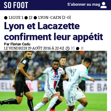
S’abonner au mag
LIGUE 1
J2
LYON-CAEN (2-0)
Lyon et Lacazette
confirment leur appétit
Par Florian Cadu
LE VENDREDI 19 AOÛT 2016 À 22:42
3'
0