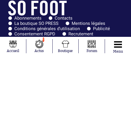
Abonnements
Contacts
La boutique SO PRESS
Mentions légales
Conditions générales d'utilisation
Publicité
Consentement RGPD
Recrutement
Joueurs en
Équipes en
0
tendance
tendance
Accueil
Actus
Boutique
Forum
Menu
Mohamed
Chelsea
Salah
Paris Saint-
Mykhailo
Germain
Mudryk
Bordeaux
Neymar
Olympique
Khalis Merah
lyonnais
Loïs Openda
FIFA
Moussa
Real Madrid
Niakhaté
RC Strasbourg
Nicolás
AC Milan
Tagliafico
France
Pavel Šulc
RC Lens
Josh Maja
Gauthier Hein