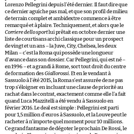
Lorenzo Pellegrini depuis l’été dernier. Il faut dire que
ce dernier aguiche pas mal, et que son profil de milieu
de terrain complet et ambidextre commence à être
remarqué et à plaire. Techniquement, et alors que le
Corriere dello sport
lui prêtait en octobre dernier une
liste de courtisans archi classique pour un prospect
de vingt et un ans – la Juve, City, Chelsea, les deux
Milan – c’est la Roma qui possède une longueur
d’avance dans son dossier. Car Pellegrini, qui est né –
en 1996 – et a grandi à Rome, sort tout droit du centre
de formation des
Giallorossi
. Et en le vendant à
Sassuolo à l’été 2015, la Roma s’est assurée de ne pas
trop s’éloigner en incluant une clause de priorité au
rachat dans le contrat, exactement comme elle l’a fait
quand Luca Mazzitelli a été vendu à Sassuolo en
février 2016. Le deal est simple : Pellegrini est parti
pour 1,5 million d’euros à Sassuolo, et la Louve peut le
racheter à n’importe quel moment pour 10 millions.
Ce grand fantasme de dégoter le prochain De Rossi, le