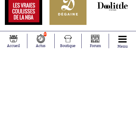
10
Accueil
Actus
Boutique
Forum
Menu
Abonnements
Contacts
La boutique SO PRESS
Mentions légales
Conditions générales d'utilisation
Publicité
Consentement RGPD
Recrutement
Joueurs en
Équipes en
tendance
tendance
Lionel Messi
Paris Saint-
Maghnes
Germain
Akliouche
Real Madrid
Mohamed
Olympique de