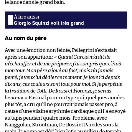
le lance dans le grand bain.
Giorgio Squinzi voit très grand
Au nom du père
Avec une émotion non feinte, Pellegrini s’extasiait
après son apparition : «
Quand Garcia m’a dit de
m’échauffer et de me préparer, j’ai compris que c’était
mon tour. Mon père a joué au foot, mais n’a jamais
percé, je veux lui dédier ce moment. Je joue ici depuis
dix ans, ces couleurs sont tout pour moi. Si je perpétue
la tradition de Totti, De Rossi et Florenzi, je serais
heureux.
» Pas mal pour un type qui, quelques années
plus tôt, a cru qu’il ne pourrait jamais passer pro, à
cause d’une vilaine arythmie cardiaque qui l’a envoyé
au tapis pendant quatre mois. Problème, avec
Nanggolan, Strootman, De Rossi et Paredes sous la
main, la Roma est déjà bien lotie au milieu de terrain,