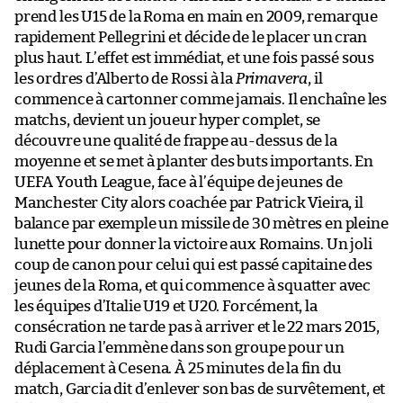
prend les U15 de la Roma en main en 2009, remarque
rapidement Pellegrini et décide de le placer un cran
plus haut. L’effet est immédiat, et une fois passé sous
les ordres d’Alberto de Rossi à la
Primavera
, il
commence à cartonner comme jamais. Il enchaîne les
matchs, devient un joueur hyper complet, se
découvre une qualité de frappe au-dessus de la
moyenne et se met à planter des buts importants. En
UEFA Youth League, face à l’équipe de jeunes de
Manchester City alors coachée par Patrick Vieira, il
balance par exemple un missile de 30 mètres en pleine
lunette pour donner la victoire aux Romains. Un joli
coup de canon pour celui qui est passé capitaine des
jeunes de la Roma, et qui commence à squatter avec
les équipes d’Italie U19 et U20. Forcément, la
consécration ne tarde pas à arriver et le 22 mars 2015,
Rudi Garcia l’emmène dans son groupe pour un
déplacement à Cesena. À 25 minutes de la fin du
match, Garcia dit d’enlever son bas de survêtement, et