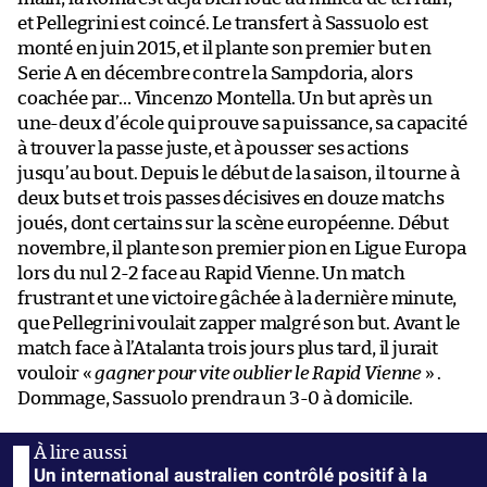
et Pellegrini est coincé. Le transfert à Sassuolo est
monté en juin 2015, et il plante son premier but en
Serie A en décembre contre la Sampdoria, alors
coachée par… Vincenzo Montella. Un but après un
une-deux d’école qui prouve sa puissance, sa capacité
à trouver la passe juste, et à pousser ses actions
jusqu’au bout. Depuis le début de la saison, il tourne à
deux buts et trois passes décisives en douze matchs
joués, dont certains sur la scène européenne. Début
novembre, il plante son premier pion en Ligue Europa
lors du nul 2-2 face au Rapid Vienne. Un match
frustrant et une victoire gâchée à la dernière minute,
que Pellegrini voulait zapper malgré son but. Avant le
match face à l’Atalanta trois jours plus tard, il jurait
vouloir «
gagner pour vite oublier le Rapid Vienne
» .
Dommage, Sassuolo prendra un 3-0 à domicile.
Un international australien contrôlé positif à la