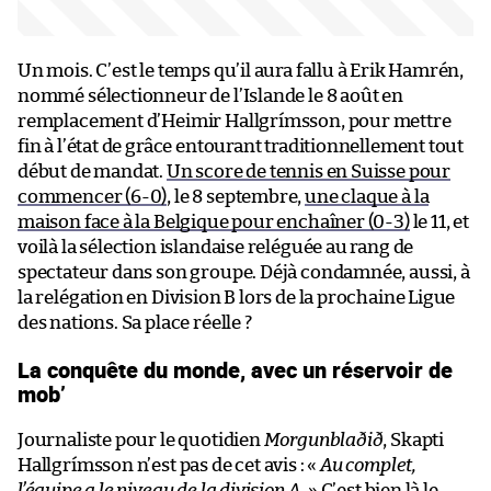
Un mois. C’est le temps qu’il aura fallu à Erik Hamrén,
nommé sélectionneur de l’Islande le 8 août en
remplacement d’Heimir Hallgrímsson, pour mettre
fin à l’état de grâce entourant traditionnellement tout
début de mandat.
Un score de tennis en Suisse pour
commencer (6-0)
, le 8 septembre,
une claque à la
maison face à la Belgique pour enchaîner (0-3)
le 11, et
voilà la sélection islandaise reléguée au rang de
spectateur dans son groupe. Déjà condamnée, aussi, à
la relégation en Division B lors de la prochaine Ligue
des nations. Sa place réelle ?
La conquête du monde, avec un réservoir de
mob’
Journaliste pour le quotidien
Morgunblaðið
, Skapti
Hallgrímsson n’est pas de cet avis : «
Au complet,
l’équipe a le niveau de la division A.
» C’est bien là le