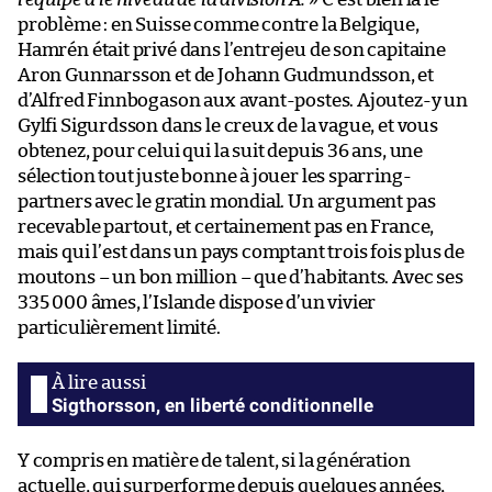
problème : en Suisse comme contre la Belgique,
Hamrén était privé dans l’entrejeu de son capitaine
Aron Gunnarsson et de Johann Gudmundsson, et
d’Alfred Finnbogason aux avant-postes. Ajoutez-y un
Gylfi Sigurdsson dans le creux de la vague, et vous
obtenez, pour celui qui la suit depuis 36 ans, une
sélection tout juste bonne à jouer les sparring-
partners avec le gratin mondial. Un argument pas
recevable partout, et certainement pas en France,
mais qui l’est dans un pays comptant trois fois plus de
moutons – un bon million – que d’habitants. Avec ses
335 000 âmes, l’Islande dispose d’un vivier
particulièrement limité.
Sigthorsson, en liberté conditionnelle
Y compris en matière de talent, si la génération
actuelle, qui surperforme depuis quelques années,