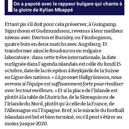
On a papoté avec le rappeur bulgare qui chante à
la gloire de Kylian Mbappé
Et tant pis s’il doit pour cela préserver, à Guingamp,
Sigurdsson et Gudmundsson, revenus à leur meilleur
niveau avec Everton et Burnley, ou Finnbogason,
quatre buts en deux matchs avec Augsburg. Et
transformer ainsi le Roudourou en vulgaire
laboratoire : dans cette trêve internationale, la date
surlignée dans l’agenda islandais est celle du lundi 15
octobre, date de la réception à Reykjavik de la Suisse
en Ligue des nations. «
Là,
promet Hallgrímsson,
nous
verrons si l’équipe est suffisamment forte pour rivaliser
avec les tout meilleurs.
» Et si la place de l’Islande est
plutôt à la table de l’Autriche, de la Slovaquie ou de
l’Irlande du Nord, plutôt qu’à celle de la France, de
l’Allemagne ou l’Espagne. Bref, si le miracle du football
islandais est bel et bien terminé, ou s’il peut s’étirer au
moins jusque 2020.