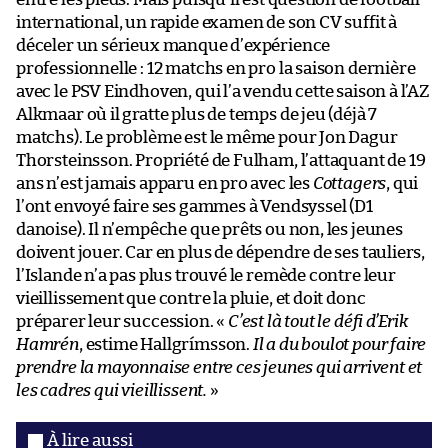
international, un rapide examen de son CV suffit à
déceler un sérieux manque d’expérience
professionnelle : 12 matchs en pro la saison dernière
avec le PSV Eindhoven, qui l’a vendu cette saison à l’AZ
Alkmaar où il gratte plus de temps de jeu (déjà 7
matchs). Le problème est le même pour Jon Dagur
Thorsteinsson. Propriété de Fulham, l’attaquant de 19
ans n’est jamais apparu en pro avec les
Cottagers
, qui
l’ont envoyé faire ses gammes à Vendsyssel (D1
danoise). Il n’empêche que prêts ou non, les jeunes
doivent jouer. Car en plus de dépendre de ses tauliers,
l’Islande n’a pas plus trouvé le remède contre leur
vieillissement que contre la pluie, et doit donc
préparer leur succession. «
C’est là tout le défi d’Erik
Hamrén
, estime Hallgrímsson.
Il a du boulot pour faire
prendre la mayonnaise entre ces jeunes qui arrivent et
les cadres qui vieillissent.
»