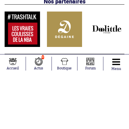
Nos partenaires
10
Accueil
Actus
Boutique
Forum
Menu
Abonnements
Contacts
La boutique SO PRESS
Mentions légales
Conditions générales d'utilisation
Publicité
Consentement RGPD
Recrutement
Joueurs en
Équipes en
tendance
tendance