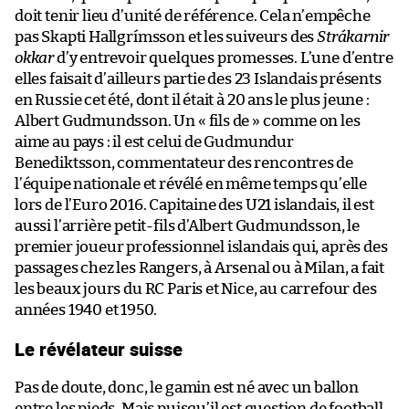
doit tenir lieu d’unité de référence. Cela n’empêche
pas Skapti Hallgrímsson et les suiveurs des
Strákarnir
okkar
d’y entrevoir quelques promesses. L’une d’entre
elles faisait d’ailleurs partie des 23 Islandais présents
en Russie cet été, dont il était à 20 ans le plus jeune :
Albert Gudmundsson. Un « fils de » comme on les
aime au pays : il est celui de Gudmundur
Benediktsson, commentateur des rencontres de
l’équipe nationale et révélé en même temps qu’elle
lors de l’Euro 2016. Capitaine des U21 islandais, il est
aussi l’arrière petit-fils d’Albert Gudmundsson, le
premier joueur professionnel islandais qui, après des
passages chez les Rangers, à Arsenal ou à Milan, a fait
les beaux jours du RC Paris et Nice, au carrefour des
années 1940 et 1950.
Le révélateur suisse
Pas de doute, donc, le gamin est né avec un ballon
entre les pieds. Mais puisqu’il est question de football