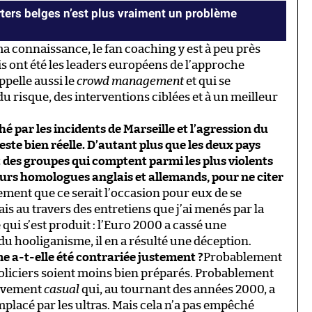
ters belges n’est plus vraiment un problème
a connaissance, le fan coaching y est à peu près
is ont été les leaders européens de l’approche
ppelle aussi le
crowd management
et qui se
u risque, des interventions ciblées et à un meilleur
é par les incidents de Marseille et l’agression du
te bien réelle. D’autant plus que les deux pays
 des groupes qui comptent parmi les plus violents
eurs homologues anglais et allemands, pour ne citer
ustement que ce serait l’occasion pour eux de se
s au travers des entretiens que j’ai menés par la
re qui s’est produit : l’Euro 2000 a cassé une
u hooliganisme, il en a résulté une déception.
 a-t-elle été contrariée justement ?
Probablement
 policiers soient moins bien préparés. Probablement
ouvement
casual
qui, au tournant des années 2000, a
acé par les ultras. Mais cela n’a pas empêché