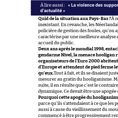
« La violence des suppor
d’actualité »
Quid de la situation aux Pays-Bas ?
À m
inexistant. En revanche, les Néerlanda
policière de gestion des foules, qu’on a
caractérise par une meilleure analyse d
accueil du public.
Deux ans après le mondial 1998, entach
gendarme Nivel, la menace hooligan res
organisateurs de l’Euro 2000 abritent
d’Europe et attendent de pied ferme l
qu’eux.
Tout à fait, et ils se disaient j
mesurer au gratin du hooliganisme. Mai
suite, il en résulte que c’est le contrai
dynamique. Ce devait être une apogée d
Pourquoi cette apogée du hooliganisme
parce qu’ils s’attendaient à ce que les
aussi à cause du vieillissement du m
commencé à être progressivement rempl