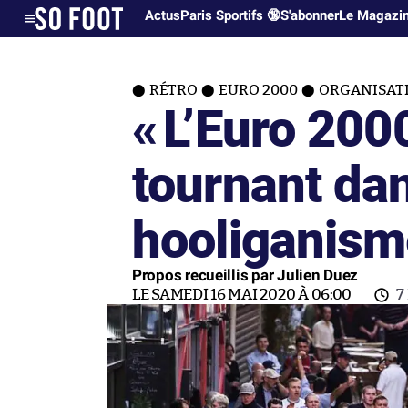
Actus
Paris Sportifs 🔞
S'abonner
Le Magazi
RÉTRO
EURO 2000
ORGANISAT
«
L’Euro 200
tournant dan
hooliganism
Propos recueillis par Julien Duez
LE SAMEDI 16 MAI 2020 À 06:00
7