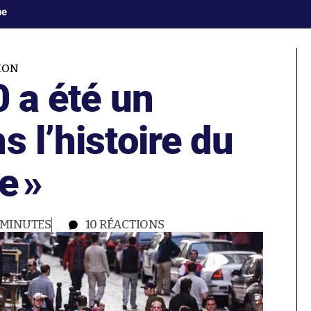
ne
ION
0 a été un
s l’histoire du
e
»
 MINUTES
10
RÉACTIONS