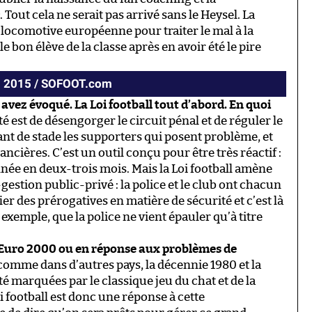
 Tout cela ne serait pas arrivé sans le Heysel. La
locomotive européenne pour traiter le mal à la
e bon élève de la classe après en avoir été le pire
ai 2015 / SOFOOT.com
vez évoqué. La Loi football tout d’abord. En quoi
té est de désengorger le circuit pénal et de réguler le
ant de stade les supporters qui posent problème, et
ancières. C’est un outil conçu pour être très réactif :
née en deux-trois mois. Mais la Loi football amène
stion public-privé : la police et le club ont chacun
fier des prérogatives en matière de sécurité et c’est là
r exemple, que la police ne vient épauler qu’à titre
 l’Euro 2000 ou en réponse aux problèmes de
comme dans d’autres pays, la décennie 1980 et la
é marquées par le classique jeu du chat et de la
i football est donc une réponse à cette