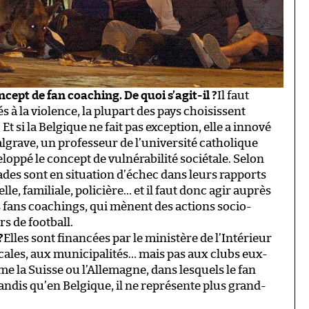
ept de fan coaching. De quoi s’agit-il ?
Il faut
 à la violence, la plupart des pays choisissent
t si la Belgique ne fait pas exception, elle a innové
algrave, un professeur de l’université catholique
oppé le concept de vulnérabilité sociétale. Selon
stades sont en situation d’échec dans leurs rapports
lle, familiale, policière… et il faut donc agir auprès
 fans coachings, qui mènent des actions socio-
s de football.
?
Elles sont financées par le ministère de l’Intérieur
ocales, aux municipalités… mais pas aux clubs eux-
 la Suisse ou l’Allemagne, dans lesquels le fan
andis qu’en Belgique, il ne représente plus grand-