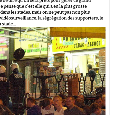
 de dire qu’on sera prêts pour gérer ce grand
 pense que c’est elle qui a eu la plus grosse
é dans les stades, mais on ne peut pas non plus
idéosurveillance, la ségrégation des supporters, le
au stade…