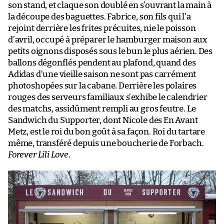
son stand, et claque son doublé en s’ouvrant la main à
la découpe des baguettes. Fabrice, son fils qui l’a
rejoint derrière les frites précuites, nie le poisson
d’avril, occupé à préparer le hamburger maison aux
petits oignons disposés sous le bun le plus aérien. Des
ballons dégonflés pendent au plafond, quand des
Adidas d’une vieille saison ne sont pas carrément
photoshopées sur la cabane. Derrière les polaires
rouges des serveurs familiaux s’exhibe le calendrier
des matchs, assidûment rempli au gros feutre. Le
Sandwich du Supporter, dont Nicole des En Avant
Metz, est le roi du bon goût à sa façon. Roi du tartare
même, transféré depuis une boucherie de Forbach.
Forever Lili Love
.