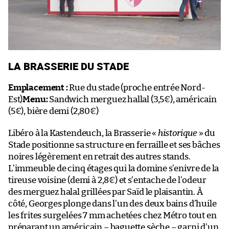
LA BRASSERIE DU STADE
Emplacement :
Rue du stade (proche entrée Nord-
Est)
Menu:
Sandwich merguez hallal (3,5€), américain
(5€), bière demi (2,80€)
Libéro à la Kastendeuch, la Brasserie «
historique
» du
Stade positionne sa structure en ferraille et ses bâches
noires légèrement en retrait des autres stands.
L’immeuble de cinq étages qui la domine s’enivre de la
tireuse voisine (demi à 2,8€) et s’entache de l’odeur
des merguez halal grillées par Saïd le plaisantin. À
côté, Georges plonge dans l’un des deux bains d’huile
les frites surgelées 7 mm achetées chez Métro tout en
préparant un américain – baguette sèche – garni d’un