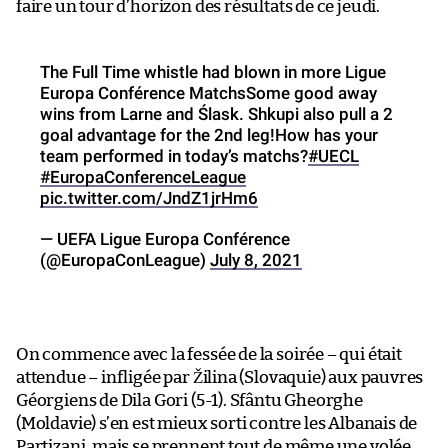
faire un tour d’horizon des résultats de ce jeudi.
The Full Time whistle had blown in more Ligue
Europa Conférence MatchsSome good away
wins from Larne and Ślask. Shkupi also pull a 2
goal advantage for the 2nd leg!How has your
team performed in today’s matchs?
#UECL
#EuropaConferenceLeague
pic.twitter.com/JndZ1jrHm6
— UEFA Ligue Europa Conférence
(@EuropaConLeague)
July 8, 2021
On commence avec la fessée de la soirée – qui était
attendue – infligée par Žilina (Slovaquie) aux pauvres
Géorgiens de Dila Gori (5-1). Sfântu Gheorghe
(Moldavie) s’en est mieux sorti contre les Albanais de
Partizani, mais se prennent tout de même une volée