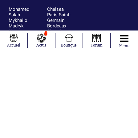
Mohamed
Chelsea
Salah
Paris Saint-
Mykhailo
Germain
Mudryk
Bordeaux
Neymar
Olympique
10
Khalis Merah
lyonnais
Loïs Openda
FIFA
Accueil
Actus
Boutique
Forum
Menu
Moussa
Real Madrid
Niakhaté
RC Strasbourg
Nicolás
AC Milan
Tagliafico
France
Pavel Šulc
RC Lens
Josh Maja
Gauthier Hein