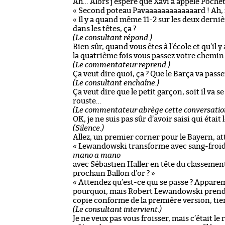
Ah… Alors j’espère que Xavi a appelé Pochet
« Second poteau Pavaaaaaaaaaaaaard ! Ah, 
« Il y a quand même 11-2 sur les deux derni
dans les têtes, ça ?
(Le consultant répond.)
Bien sûr, quand vous êtes à l’école et qu’il y
la quatrième fois vous passez votre chemin 
(Le commentateur reprend.)
Ça veut dire quoi, ça ? Que le Barça va passe
(Le consultant enchaîne.)
Ça veut dire que le petit garçon, soit il va 
rouste…
(Le commentateur abrège cette conversatio
OK, je ne suis pas sûr d’avoir saisi qui était 
(Silence.)
Allez, un premier corner pour le Bayern, at
« Lewandowski transforme avec sang-froid 
mano a mano
avec Sébastien Haller en tête du classement 
prochain Ballon d’or ? »
« Attendez qu’est-ce qui se passe ? Appare
pourquoi, mais Robert Lewandowski prend 
copie conforme de la première version, tien
(Le consultant intervient.)
Je ne veux pas vous froisser, mais c’était le 