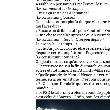
Aaaahh, on pensait qu’avec l’enjeu, le turn
(Le commentateur le coupe.)
… mais ça reste des Allemands !
(Le consultant glousse.)
Oui, enfin, j’aurais plutôt dit que c’est une
qui l’avez dit ! »
« Encore un dribble raté pour Coutinho. On
« Une chose est sûre après ce qu’on vient de
(Le consultant intervient, un peu dépité.)
Laissons-lui le temps… »
« Et le Barça qui va donc être reversé en Li
disputer cette compétition… Et ça corresp
(Le consultant intervient.)
On peut me dire ce qu’on veut, le Barça san
« Restez avec nous à la fin du match, on vo
soirée et notamment un Atalanta-Villarreal
« Quelle parade de Manuel Neuer sur cette
ferme, en acier, en titane ! C’est pas pour r
« Et Ousmane Dembélé qui reste à terre et qui
maudit… »
« Le PSG le sait : s’il y a bien un bout de pa
c’est celui du Bayern… Enfin, bon, les vérit