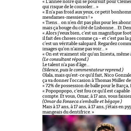
« L’année noire qui se poursuit pour Clémen
qui risque de le consoler… »
« Il n’a pas froid aux yeux, ce petit bonhom
mesdames-messieurs ! »
« Tiens… on n’en dit pas plus pour les abon
mais ça bouge du côté de Lisbonne… Et Deniz
« Alors j’veux bien, c’est un magnifique fo
il fait des choses comme ça – et c’est pas l
c’est un véritable salopard. Regardez comme
images qu’on n’aime pas voir… »
« On est vraiment sûr qu’un Iniesta, même à
(Le consultant répond.)
Le talent n’a pas d’âge…
(Silence, puis le commentateur reprend.)
Olala, mais qu’est-ce qu’il fait, Nico Gonzal
ça va donner l’occasion à Thomas Müller de 
« 72% de possession de balle pour le Barça, f
« Popopopopo, c’est fou ce qu’il est capable 
compte. Et vous, Omar, à 17 ans, vous faisiez
(Omar da Fonseca s’emballe et bégaye.)
Mais à 17 ans, à 17 ans, à 17 ans, j’étais en 
mangeais du dentifrice. »