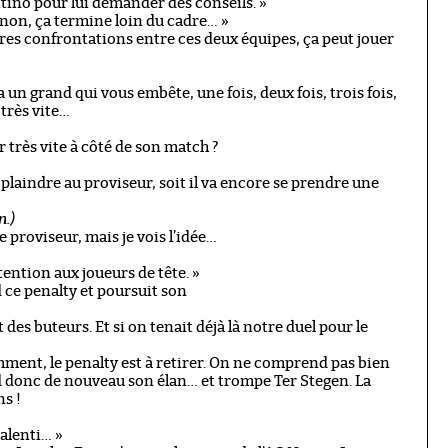
tino pour lui demander des conseils. »
non, ça termine loin du cadre… »
ères confrontations entre ces deux équipes, ça peut jouer
 a un grand qui vous embête, une fois, deux fois, trois fois,
très vite…
r très vite à côté de son match ?
se plaindre au proviseur, soit il va encore se prendre une
n.)
le proviseur, mais je vois l’idée…
tention aux joueurs de tête. »
ce penalty et poursuit son
des buteurs. Et si on tenait déjà là notre duel pour le
mment, le penalty est à retirer. On ne comprend pas bien
donc de nouveau son élan… et trompe Ter Stegen. La
s !
ralenti… »