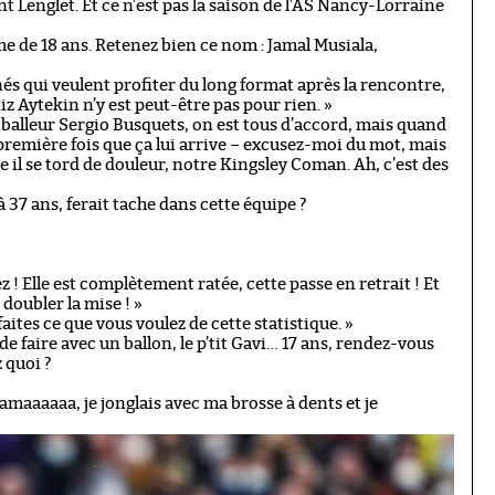
t Lenglet. Et ce n’est pas la saison de l’AS Nancy-Lorraine
me de 18 ans. Retenez bien ce nom : Jamal Musiala,
nés qui veulent profiter du long format après la rencontre,
 Aytekin n’y est peut-être pas pour rien. »
otballeur Sergio Busquets, on est tous d’accord, mais quand
a première fois que ça lui arrive – excusez-moi du mot, mais
 il se tord de douleur, notre Kingsley Coman. Ah, c’est des
 37 ans, ferait tache dans cette équipe ?
ez ! Elle est complètement ratée, cette passe en retrait ! Et
doubler la mise ! »
aites ce que vous voulez de cette statistique. »
de faire avec un ballon, le p’tit Gavi… 17 ans, rendez-vous
 quoi ?
pyjamaaaaaa, je jonglais avec ma brosse à dents et je