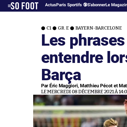
Actus
Paris Sportifs 🔞
S'abonner
Le Magazi
C1
GR. E
BAYERN-BARCELONE
Les phrases
entendre lo
Barça
Par Éric Maggiori, Matthieu Pécot et Mat
LE MERCREDI 08 DÉCEMBRE 2021 À 14: