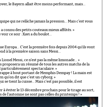
-over, le Bayern allait être moins performant, mais…
 équipe qui ne relâche jamais la pression… Mais c’est vous
 a connu des petits couteaux mieux affûtés. »
 voir ce soir : Xavi a du boulot…
gue Europa… C’est la première fois depuis 2004 qu’ils vont
ond à la première saison sans Messi…
s Lionel Messi, ce n’est pas la même limonade… »
us proposera un résumé de tous les autres matchs de la
 particulièrement spectaculaire. »
 frappe à bout portant de Memphis Dempay ! La main est
ien qu’on dit que c’est un cyborg. »
 se tient la cuisse… Mais c’est pas possible, il est
pier à éviter le 13 décembre prochain pour le tirage au sort,
és de l’automne ne sont pas celles du printemps ! »