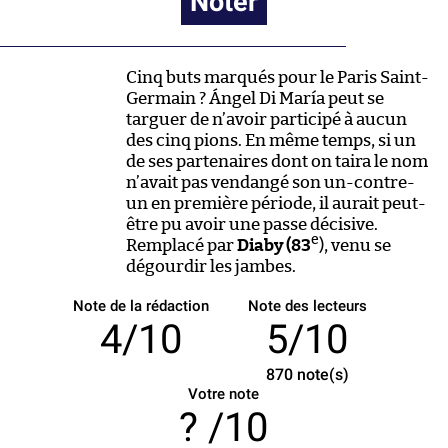
Noter
Cinq buts marqués pour le Paris Saint-
Germain ? Ángel Di María peut se
targuer de n’avoir participé à aucun
des cinq pions. En même temps, si un
de ses partenaires dont on taira le nom
n’avait pas vendangé son un-contre-
un en première période, il aurait peut-
être pu avoir une passe décisive.
e
Remplacé par
Diaby (83
), venu se
dégourdir les jambes.
Note de la rédaction
Note des lecteurs
4/10
5/10
870
note(s)
Votre note
/10