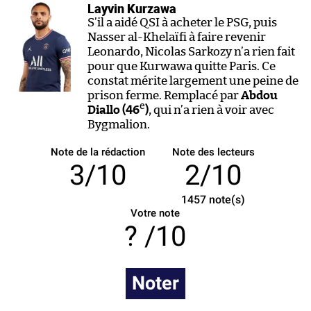
Layvin Kurzawa
S’il a aidé QSI à acheter le PSG, puis
Nasser al-Khelaïfi à faire revenir
Leonardo, Nicolas Sarkozy n’a rien fait
pour que Kurwawa quitte Paris. Ce
constat mérite largement une peine de
prison ferme. Remplacé par
Abdou
e
Diallo (46
)
, qui n’a rien à voir avec
Bygmalion.
Note de la rédaction
Note des lecteurs
3/10
2/10
1457
note(s)
Votre note
/10
Noter