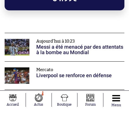
Aujourd'hui à 10:23
Messi a été menacé par des attentats
à la bombe au Mondial
Mercato
Liverpool se renforce en défense
5
Aujourd'hui à 9:28
Medhi Benatia tire la sonnette
Accueil
Actus
Boutique
Forum
Menu
d'alarme sur l'influence des joueurs à
l'OM
Nos partenaires