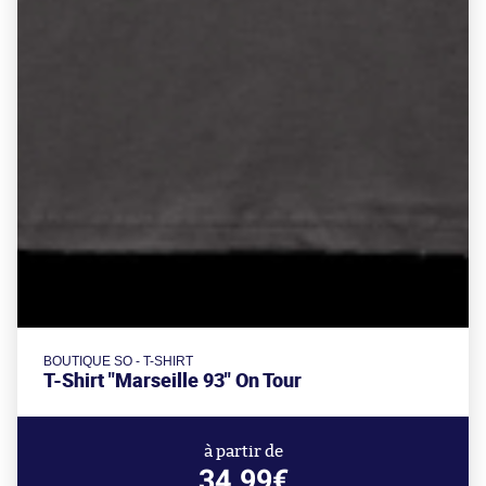
BOUTIQUE SO - T-SHIRT
T-Shirt "Marseille 93" On Tour
à partir de
34.99€