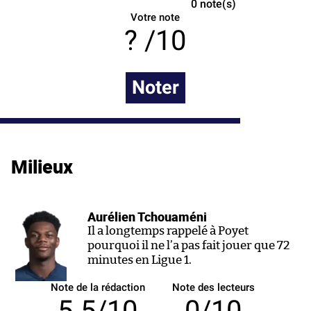
0
note(s)
Votre note
/10
Noter
Milieux
Aurélien Tchouaméni
Il a longtemps rappelé à Poyet
pourquoi il ne l’a pas fait jouer que 72
minutes en Ligue 1.
Note de la rédaction
Note des lecteurs
5.5/10
0/10