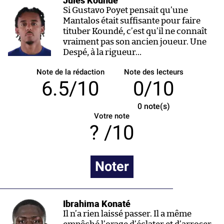
Jules Koundé
Si Gustavo Poyet pensait qu’une
Mantalos était suffisante pour faire
tituber Koundé, c’est qu’il ne connaît
vraiment pas son ancien joueur. Une
Despé, à la rigueur…
Note de la rédaction
Note des lecteurs
6.5/10
0/10
0
note(s)
Votre note
/10
Noter
Ibrahima Konaté
Il n’a rien laissé passer. Il a même