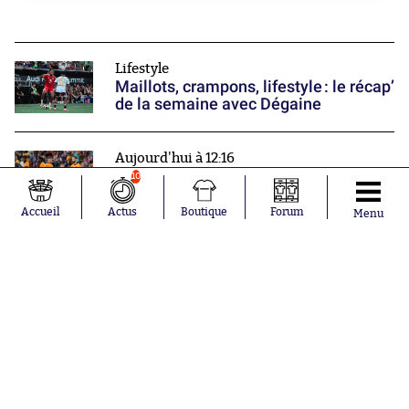
Lifestyle
Maillots, crampons, lifestyle : le récap’
de la semaine avec Dégaine
Aujourd'hui à 12:16
La Coupe de la Ligue est de retour
10
Accueil
Actus
Boutique
Forum
Menu
Aujourd'hui à 11:49
Le PSG enregistre quatre retours de
marque
Nos partenaires
Donner une note
0
1
2