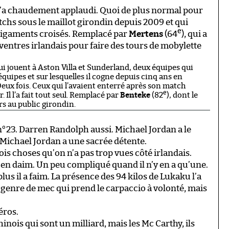
 l’a chaudement applaudi. Quoi de plus normal pour
tchs sous le maillot girondin depuis 2009 et qui
e
ligaments croisés. Remplacé par
Mertens
(64
), qui a
s ventres irlandais pour faire des tours de mobylette
 qui jouent à Aston Villa et Sunderland, deux équipes qui
quipes et sur lesquelles il cogne depuis cinq ans en
Deux fois. Ceux qui l’avaient enterré après son match
e
. Il l’a fait tout seul. Remplacé par
Benteke
(82
), dont le
rs au public girondin.
n°23. Darren Randolph aussi. Michael Jordan a le
 Michael Jordan a une sacrée détente.
ois choses qu’on n’a pas trop vues côté irlandais.
en daim. Un peu compliqué quand il n’y en a qu’une.
 plus il a faim. La présence des 94 kilos de Lukaku l’a
 Le genre de mec qui prend le carpaccio à volonté, mais
éros.
inois qui sont un milliard, mais les Mc Carthy, ils