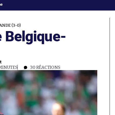
ne
ANDE (3-0)
e Belgique-
t
 MINUTES
30
RÉACTIONS