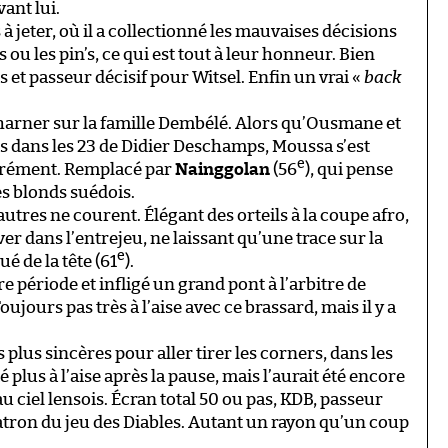
ant lui.
 jeter, où il a collectionné les mauvaises décisions
ou les pin’s, ce qui est tout à leur honneur. Bien
s et passeur décisif pour Witsel. Enfin un vrai «
back
charner sur la famille Dembélé. Alors qu’Ousmane et
s dans les 23 de Didier Deschamps, Moussa s’est
e
turément. Remplacé par
Nainggolan
(56
), qui pense
es blonds suédois.
 autres ne courent. Élégant des orteils à la coupe afro,
er dans l’entrejeu, ne laissant qu’une trace sur la
e
é de la tête (61
).
e période et infligé un grand pont à l’arbitre de
ujours pas très à l’aise avec ce brassard, mais il y a
s plus sincères pour aller tirer les corners, dans les
plus à l’aise après la pause, mais l’aurait été encore
au ciel lensois. Écran total 50 ou pas, KDB, passeur
 patron du jeu des Diables. Autant un rayon qu’un coup