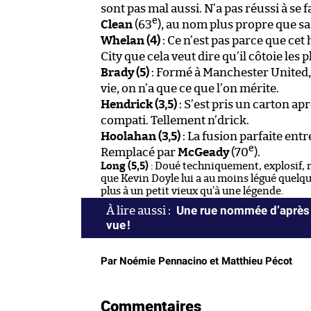
sont pas mal aussi. N’a pas réussi à s
e
Clean
(63
), au nom plus propre que s
Whelan (4)
: Ce n’est pas parce que ce
City que cela veut dire qu’il côtoie les 
Brady (5)
: Formé à Manchester United,
vie, on n’a que ce que l’on mérite.
Hendrick (3,5)
: S’est pris un carton ap
compati. Tellement n’drick.
Hoolahan (3,5)
: La fusion parfaite ent
e
Remplacé par
McGeady
(70
).
Long (5,5)
: Doué techniquement, explosif, r
que Kevin Doyle lui a au moins légué quelq
plus à un petit vieux qu’à une légende.
Une rue nommée d’après 
vue !
Par Noémie Pennacino et Matthieu Pécot
Commentaires