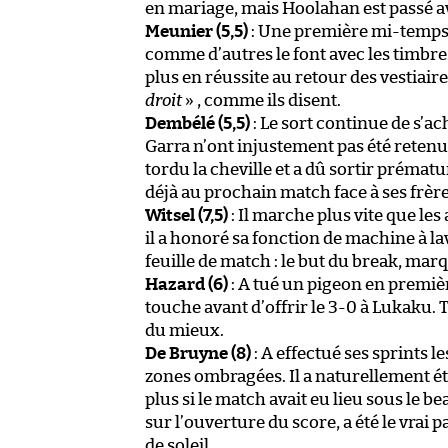
en mariage, mais Hoolahan est passé av
Meunier (5,5)
: Une première mi-temps à
comme d’autres le font avec les timbres 
plus en réussite au retour des vestiaire
droit
» , comme ils disent.
Dembélé (5,5)
: Le sort continue de s’a
Garra n’ont injustement pas été retenu
tordu la cheville et a dû sortir préma
déjà au prochain match face à ses frèr
Witsel (7,5)
: Il marche plus vite que les
il a honoré sa fonction de machine à lav
feuille de match : le but du break, marqu
Hazard (6)
: A tué un pigeon en premièr
touche avant d’offrir le 3-0 à Lukaku. To
du mieux.
De Bruyne (8)
: A effectué ses sprints le
zones ombragées. Il a naturellement été 
plus si le match avait eu lieu sous le be
sur l’ouverture du score, a été le vrai
de soleil.