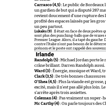
Carrasco (4,5)
: Le public de Bordeaux
un gardien de but qui a disputé 287 ma
revient doucement d’une rupture des 
profité des espaces laissés par les gro
un peu partout.
Lukaku (9)
: Il était en face de deux poètes
sont plus des punching-balls que de vraies é
Premier League. Alors, il a tapé du gauche. 
contre l’Italie n’ont pas besoin de le déterrer
prénom et le poste ont rappelé des souveni
Irlande
Randolph (5)
: Michael Jordan porte le 
crâne brillant. Darren Randolph aussi.
Ward (3)
: Énergie, musique et Ward, tr
Clark (3,5)
: De très bonnes chaussures 
O’Shea (4,5)
: Plus la viande est grosse,
excité, mais il n’est pas allé plus loin.
s’arrête après trois assiettes.
Coleman (4)
: Pas vraiment un super-h
Mc Carthy (4)
: On parle toujours des Ch