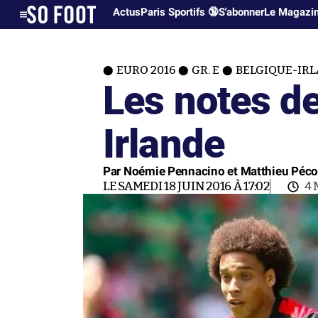
Actus
Paris Sportifs 🔞
S'abonner
Le Magazi
EURO 2016
GR. E
BELGIQUE-IRL
Les notes d
Irlande
Par Noémie Pennacino et Matthieu Péco
LE SAMEDI 18 JUIN 2016 À 17:02
4