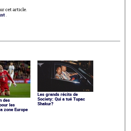
 cet article.
ant
.
Les grands récits de
Society: Qui a tué Tupac
en des
Shakur?
pour les
la zone Europe