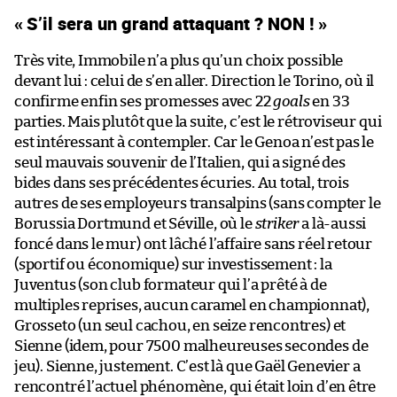
« S’il sera un grand attaquant ? NON ! »
Très vite, Immobile n’a plus qu’un choix possible
devant lui : celui de s’en aller. Direction le Torino, où il
confirme enfin ses promesses avec 22
goals
en 33
parties. Mais plutôt que la suite, c’est le rétroviseur qui
est intéressant à contempler. Car le Genoa n’est pas le
seul mauvais souvenir de l’Italien, qui a signé des
bides dans ses précédentes écuries. Au total, trois
autres de ses employeurs transalpins (sans compter le
Borussia Dortmund et Séville, où le
striker
a là-aussi
foncé dans le mur) ont lâché l’affaire sans réel retour
(sportif ou économique) sur investissement : la
Juventus (son club formateur qui l’a prêté à de
multiples reprises, aucun caramel en championnat),
Grosseto (un seul cachou, en seize rencontres) et
Sienne (idem, pour 7500 malheureuses secondes de
jeu). Sienne, justement. C’est là que Gaël Genevier a
rencontré l’actuel phénomène, qui était loin d’en être