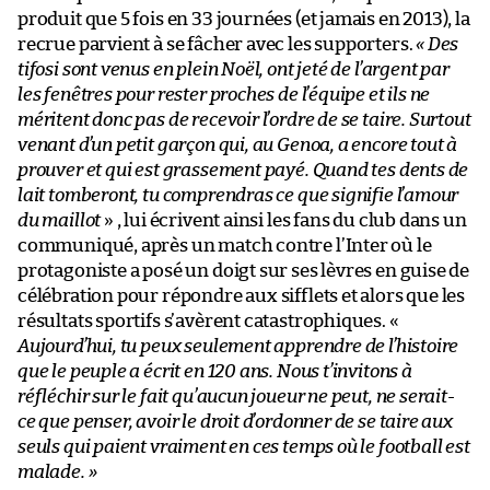
produit que 5 fois en 33 journées (et jamais en 2013), la
recrue parvient à se fâcher avec les supporters.
« Des
tifosi sont venus en plein Noël, ont jeté de l’argent par
les fenêtres pour rester proches de l’équipe et ils ne
méritent donc pas de recevoir l’ordre de se taire. Surtout
venant d’un petit garçon qui, au Genoa, a encore tout à
prouver et qui est grassement payé. Quand tes dents de
lait tomberont, tu comprendras ce que signifie l’amour
du maillot
» , lui écrivent ainsi les fans du club dans un
communiqué, après un match contre l’Inter où le
protagoniste a posé un doigt sur ses lèvres en guise de
célébration pour répondre aux sifflets et alors que les
résultats sportifs s’avèrent catastrophiques. «
Aujourd’hui, tu peux seulement apprendre de l’histoire
que le peuple a écrit en 120 ans. Nous t’invitons à
réfléchir sur le fait qu’aucun joueur ne peut, ne serait-
ce que penser, avoir le droit d’ordonner de se taire aux
seuls qui paient vraiment en ces temps où le football est
malade. »