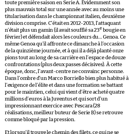
toute première saison en Serie A. Évidemment son
plus mauvais total sur une année avec au moins une
titularisation dans le championnat italien, deuxième
division comprise. C’était en 2012-2013, l’attaquant
e
n’était plus un gamin (il avait soufflé sa 23
bougie en
février) et défendait alors les couleurs du… Genoa. Ce
même Genoa qu’il affronte ce dimanche à l’occasion
de la quinzième journée, et à qui il a déjà planté onze
pions tout au long de sa carrière en l’espace de douze
confrontations (plus deux passes décisives). À cette
époque, donc, l’avant-centre ne convainc personne.
Dans l’ombre d’un Marco Borriello bien plus habitué à
l’exigence de l’élite et dans une formation se battant
pour le maintien, celui qui vient d’être acheté quatre
millions d’euros à la Juventus et qui sort d’un
impressionnant exercice avec Pescara (28
réalisations, meilleur buteur de Serie B) se retrouve
comme bloqué par la pression.
Et lorsqu’il trouve le chemin des filets, ce qui ne se