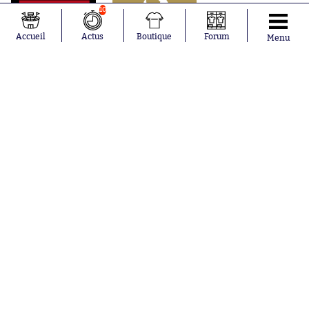
10
Accueil
Actus
Boutique
Forum
Menu
Abonnements
Contacts
La boutique SO PRESS
Mentions légales
Conditions générales d'utilisation
Publicité
Consentement RGPD
Recrutement
Joueurs en
Équipes en
tendance
tendance
Mohamed
Chelsea
Salah
Paris Saint-
Mykhailo
Germain
Mudryk
Bordeaux