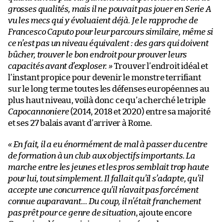
grosses qualités, mais il ne pouvait pas jouer en Serie A
vu les mecs qui y évoluaient déjà. Je le rapproche de
Francesco Caputo pour leur parcours similaire, même si
ce n’est pas un niveau équivalent : des gars qui doivent
bûcher, trouver le bon endroit pour prouver leurs
capacités avant d’exploser. »
Trouver l’endroit idéal et
l’instant propice pour devenir le monstre terrifiant
sur le long terme toutes les défenses européennes au
plus haut niveau, voilà donc ce qu’a cherché le triple
Capocannoniere
(2014, 2018 et 2020) entre sa majorité
et ses 27 balais avant d’arriver à Rome.
« En fait, il a eu énormément de mal à passer du centre
de formation à un club aux objectifs importants. La
marche entre les jeunes et les pros semblait trop haute
pour lui, tout simplement. Il fallait qu’il s’adapte, qu’il
accepte une concurrence qu’il n’avait pas forcément
connue auparavant… Du coup, il n’était franchement
pas prêt pour ce genre de situation
, ajoute encore