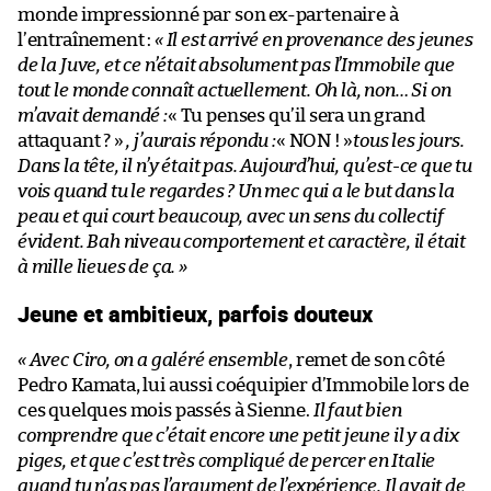
monde impressionné par son ex-partenaire à
l’entraînement :
« Il est arrivé en provenance des jeunes
de la Juve, et ce n’était absolument pas l’Immobile que
tout le monde connaît actuellement. Oh là, non… Si on
m’avait demandé :
« Tu penses qu’il sera un grand
attaquant ? »
, j’aurais répondu :
« NON ! »
tous les jours.
Dans la tête, il n’y était pas. Aujourd’hui, qu’est-ce que tu
vois quand tu le regardes ? Un mec qui a le but dans la
peau et qui court beaucoup, avec un sens du collectif
évident. Bah niveau comportement et caractère, il était
à mille lieues de ça. »
Jeune et ambitieux, parfois douteux
« Avec Ciro, on a galéré ensemble
, remet de son côté
Pedro Kamata, lui aussi coéquipier d’Immobile lors de
ces quelques mois passés à Sienne.
Il faut bien
comprendre que c’était encore une petit jeune il y a dix
piges, et que c’est très compliqué de percer en Italie
quand tu n’as pas l’argument de l’expérience. Il avait de