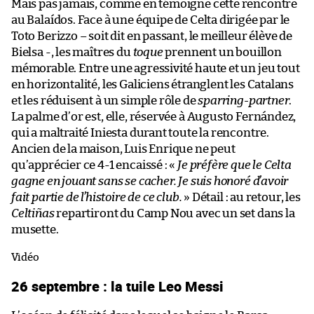
Mais pas jamais, comme en témoigne cette rencontre
au Balaídos. Face à une équipe de Celta dirigée par le
Toto Berizzo – soit dit en passant, le meilleur élève de
Bielsa -, les maîtres du
toque
prennent un bouillon
mémorable. Entre une agressivité haute et un jeu tout
en horizontalité, les Galiciens étranglent les Catalans
et les réduisent à un simple rôle de
sparring-partner
.
La palme d’or est, elle, réservée à Augusto Fernández,
qui a maltraité Iniesta durant toute la rencontre.
Ancien de la maison, Luis Enrique ne peut
qu’apprécier ce 4-1 encaissé : «
Je préfère que le Celta
gagne en jouant sans se cacher. Je suis honoré d’avoir
fait partie de l’histoire de ce club.
» Détail : au retour, les
Celtiñas
repartiront du Camp Nou avec un set dans la
musette.
Vidéo
26 septembre : la tuile Leo Messi