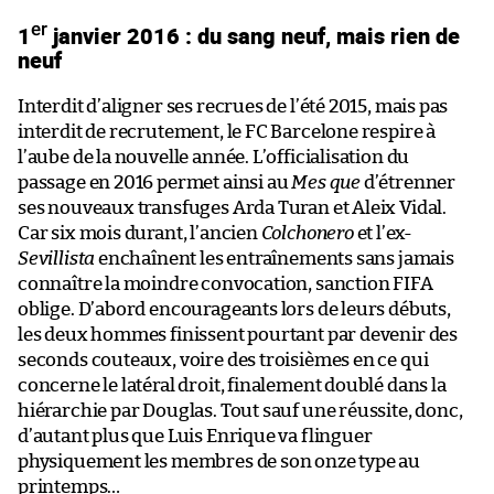
er
1
janvier 2016 : du sang neuf, mais rien de
neuf
Interdit d’aligner ses recrues de l’été 2015, mais pas
interdit de recrutement, le FC Barcelone respire à
l’aube de la nouvelle année. L’officialisation du
passage en 2016 permet ainsi au
Mes que
d’étrenner
ses nouveaux transfuges Arda Turan et Aleix Vidal.
Car six mois durant, l’ancien
Colchonero
et l’ex-
Sevillista
enchaînent les entraînements sans jamais
connaître la moindre convocation, sanction FIFA
oblige. D’abord encourageants lors de leurs débuts,
les deux hommes finissent pourtant par devenir des
seconds couteaux, voire des troisièmes en ce qui
concerne le latéral droit, finalement doublé dans la
hiérarchie par Douglas. Tout sauf une réussite, donc,
d’autant plus que Luis Enrique va flinguer
physiquement les membres de son onze type au
printemps…