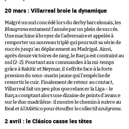
20 mars : Villarreal broie la dynamique
Malgré un nul concédé lors du derby barcelonais, les
Blaugrana
entament l’année par un plein de succès.
Une machine à broyer de l’adversaire et appelée à
remporter un nouveau triplé qui poursuit sa série de
succès jusqu’au déplacement au Madrigal. Ainsi,
après douze victoires de rang, le Barça est contraint au
nul (2-2). Pourtant aux commandes à la mi-temps
grâce à Rakitić et Neymar, il s’effrite face à la forte
pression du sous-marin jaune qui l’empêche de
ressortir le cuir. Finalement de retour au contact,
Villarreal fait un peu plus que relancer la Liga – le
Barça comptant alors une dizaine de points d’avance
sur le duo madrilène : il montre le chemin à suivre au
Real et à l’Atlético pour étouffer le collectif
azulgrana
.
2 avril : le Clásico casse les têtes