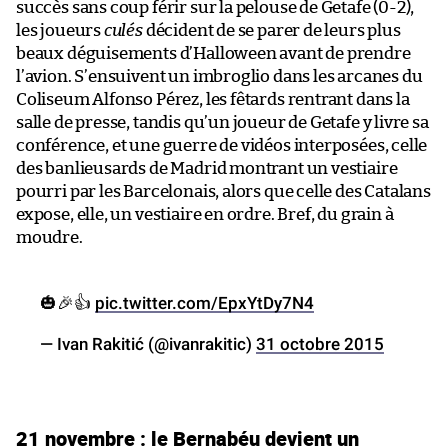
succès sans coup férir sur la pelouse de Getafe (0-2),
les joueurs
culés
décident de se parer de leurs plus
beaux déguisements d’Halloween avant de prendre
l’avion. S’ensuivent un imbroglio dans les arcanes du
Coliseum Alfonso Pérez, les fêtards rentrant dans la
salle de presse, tandis qu’un joueur de Getafe y livre sa
conférence, et une guerre de vidéos interposées, celle
des banlieusards de Madrid montrant un vestiaire
pourri par les Barcelonais, alors que celle des Catalans
expose, elle, un vestiaire en ordre. Bref, du grain à
moudre.
🎃🎉👍
pic.twitter.com/EpxYtDy7N4
— Ivan Rakitić (@ivanrakitic)
31 octobre 2015
21 novembre : le Bernabéu devient un