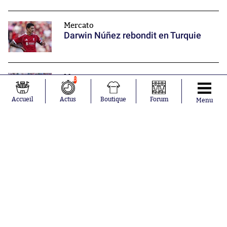
Mercato
Darwin Núñez rebondit en Turquie
Mercato
0
Un ancien parisien rejoint l'Arabie
saoudite
Accueil
Actus
Boutique
Forum
Menu
Hier à 22:25
Grosse surprise à la CAN
Nos partenaires