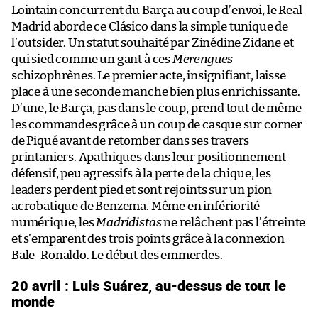
Lointain concurrent du Barça au coup d’envoi, le Real
Madrid aborde ce Clásico dans la simple tunique de
l’outsider. Un statut souhaité par Zinédine Zidane et
qui sied comme un gant à ces
Merengues
schizophrènes. Le premier acte, insignifiant, laisse
place à une seconde manche bien plus enrichissante.
D’une, le Barça, pas dans le coup, prend tout de même
les commandes grâce à un coup de casque sur corner
de Piqué avant de retomber dans ses travers
printaniers. Apathiques dans leur positionnement
défensif, peu agressifs à la perte de la chique, les
leaders perdent pied et sont rejoints sur un pion
acrobatique de Benzema. Même en infériorité
numérique, les
Madridistas
ne relâchent pas l’étreinte
et s’emparent des trois points grâce à la connexion
Bale-Ronaldo. Le début des emmerdes.
20 avril : Luis Suárez, au-dessus de tout le
monde