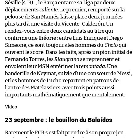
Séville (4-3) -, le Barça entame sa Liga par deux
déplacements
caliente
. Le premier, remporté sur la
pelouse de San Mamés, laisse place deux journées
plus tard à une visite du Vicente-Calderón. Un
rendez-vous entre deux candidats au titre qui
confirme une théorie : entre Luis Enrique et Diego
Simeone, ce sont toujours les hommes du
Cholo
qui
ouvrent le score. Dans les faits, après un pion initial de
Fernando Torres, les
Blaugrana
se reprennent et
envoient leur MSN entériner la
remontada
. Une
banderille de Neymar, suivie d’une consœur de Messi,
et les hommes de Lucho repartent en patrons de
l’antre des Matelassiers, avec trois points aussi
importants mathématiquement que mentalement.
Vidéo
23 septembre : le bouillon du Balaídos
Rarement le FCB s’est fait prendre à son propre jeu.