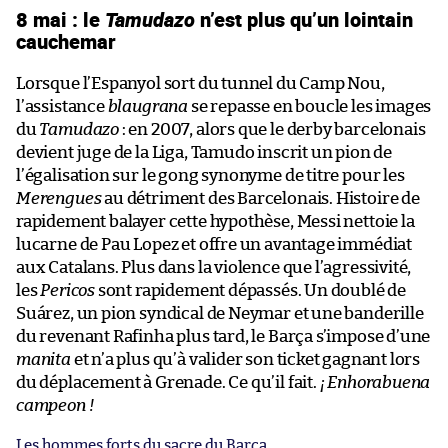
8 mai : le
Tamudazo
n’est plus qu’un lointain
cauchemar
Lorsque l’Espanyol sort du tunnel du Camp Nou,
l’assistance
blaugrana
se repasse en boucle les images
du
Tamudazo
: en 2007, alors que le derby barcelonais
devient juge de la Liga, Tamudo inscrit un pion de
l’égalisation sur le gong synonyme de titre pour les
Merengues
au détriment des Barcelonais. Histoire de
rapidement balayer cette hypothèse, Messi nettoie la
lucarne de Pau Lopez et offre un avantage immédiat
aux Catalans. Plus dans la violence que l’agressivité,
les
Pericos
sont rapidement dépassés. Un doublé de
Suárez, un pion syndical de Neymar et une banderille
du revenant Rafinha plus tard, le Barça s’impose d’une
manita
et n’a plus qu’à valider son ticket gagnant lors
du déplacement à Grenade. Ce qu’il fait.
¡ Enhorabuena
campeon !
Les hommes forts du sacre du Barça