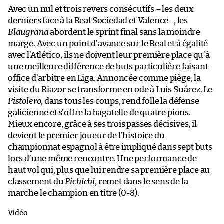
Avec un nul et trois revers consécutifs – les deux
derniers face à la Real Sociedad et Valence -, les
Blaugrana
abordent le sprint final sans la moindre
marge. Avec un point d’avance sur le Real et à égalité
avec l’Atlético, ils ne doivent leur première place qu’à
une meilleure différence de buts particulière faisant
office d’arbitre en Liga. Annoncée comme piège, la
visite du Riazor se transforme en ode à Luis Suárez. Le
Pistolero
, dans tous les coups, rend folle la défense
galicienne et s’offre la bagatelle de quatre pions.
Mieux encore, grâce à ses trois passes décisives, il
devient le premier joueur de l’histoire du
championnat espagnol à être impliqué dans sept buts
lors d’une même rencontre. Une performance de
haut vol qui, plus que lui rendre sa première place au
classement du
Pichichi
, remet dans le sens de la
marche le champion en titre (0-8).
Vidéo