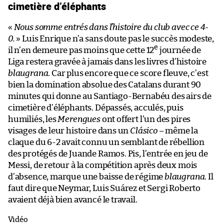
cimetière d’éléphants
«
Nous somme entrés dans l’histoire du club avec ce 4-
0.
» Luis Enrique n’a sans doute pas le succès modeste,
e
il n’en demeure pas moins que cette 12
journée de
Liga restera gravée à jamais dans les livres d’histoire
blaugrana
. Car plus encore que ce score fleuve, c’est
bien la domination absolue des Catalans durant 90
minutes qui donne au Santiago-Bernabéu des airs de
cimetière d’éléphants. Dépassés, acculés, puis
humiliés, les
Merengues
ont offert l’un des pires
visages de leur histoire dans un
Clásico
– même la
claque du 6-2 avait connu un semblant de rébellion
des protégés de Juande Ramos. Pis, l’entrée en jeu de
Messi, de retour à la compétition après deux mois
d’absence, marque une baisse de régime
blaugrana
. Il
faut dire que Neymar, Luis Suárez et Sergi Roberto
avaient déjà bien avancé le travail.
Vidéo