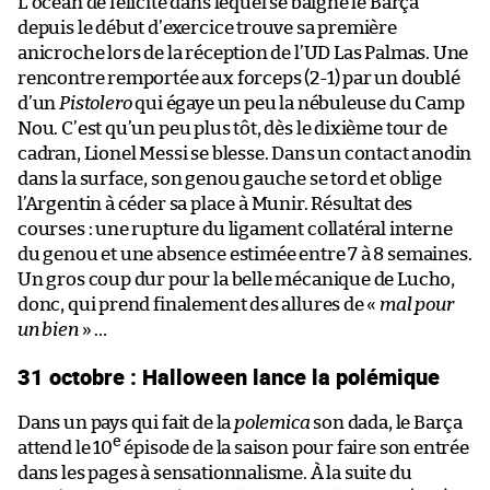
L’océan de félicité dans lequel se baigne le Barça
depuis le début d’exercice trouve sa première
anicroche lors de la réception de l’UD Las Palmas. Une
rencontre remportée aux forceps (2-1) par un doublé
d’un
Pistolero
qui égaye un peu la nébuleuse du Camp
Nou. C’est qu’un peu plus tôt, dès le dixième tour de
cadran, Lionel Messi se blesse. Dans un contact anodin
dans la surface, son genou gauche se tord et oblige
l’Argentin à céder sa place à Munir. Résultat des
courses : une rupture du ligament collatéral interne
du genou et une absence estimée entre 7 à 8 semaines.
Un gros coup dur pour la belle mécanique de Lucho,
donc, qui prend finalement des allures de «
mal pour
un bien
» …
31 octobre : Halloween lance la polémique
Dans un pays qui fait de la
polemica
son dada, le Barça
e
attend le 10
épisode de la saison pour faire son entrée
dans les pages à sensationnalisme. À la suite du