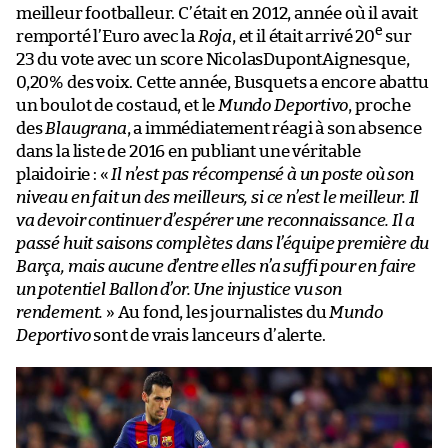
meilleur footballeur. C’était en 2012, année où il avait
e
remporté l’Euro avec la
Roja
, et il était arrivé 20
sur
23 du vote avec un score NicolasDupontAignesque,
0,20% des voix. Cette année, Busquets a encore abattu
un boulot de costaud, et le
Mundo Deportivo
, proche
des
Blaugrana
, a immédiatement réagi à son absence
dans la liste de 2016 en publiant une véritable
plaidoirie : «
Il n’est pas récompensé à un poste où son
niveau en fait un des meilleurs, si ce n’est le meilleur. Il
va devoir continuer d’espérer une reconnaissance. Il a
passé huit saisons complètes dans l’équipe première du
Barça, mais aucune d’entre elles n’a suffi pour en faire
un potentiel Ballon d’or. Une injustice vu son
rendement.
» Au fond, les journalistes du
Mundo
Deportivo
sont de vrais lanceurs d’alerte.