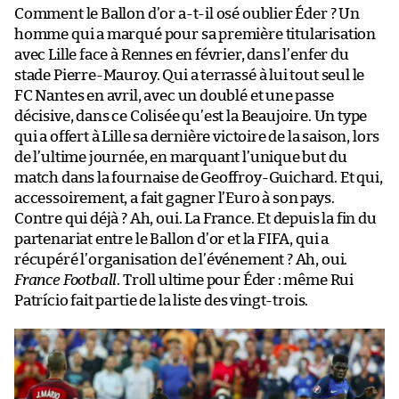
Comment le Ballon d’or a-t-il osé oublier Éder ? Un
homme qui a marqué pour sa première titularisation
avec Lille face à Rennes en février, dans l’enfer du
stade Pierre-Mauroy. Qui a terrassé à lui tout seul le
FC Nantes en avril, avec un doublé et une passe
décisive, dans ce Colisée qu’est la Beaujoire. Un type
qui a offert à Lille sa dernière victoire de la saison, lors
de l’ultime journée, en marquant l’unique but du
match dans la fournaise de Geoffroy-Guichard. Et qui,
accessoirement, a fait gagner l’Euro à son pays.
Contre qui déjà ? Ah, oui. La France. Et depuis la fin du
partenariat entre le Ballon d’or et la FIFA, qui a
récupéré l’organisation de l’événement ? Ah, oui.
France Football
. Troll ultime pour Éder : même Rui
Patrício fait partie de la liste des vingt-trois.