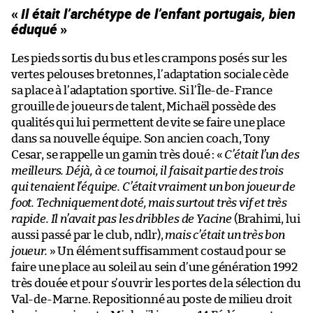
«
Il était l’archétype de l’enfant portugais, bien
éduqué
»
Les pieds sortis du bus et les crampons posés sur les
vertes pelouses bretonnes, l’adaptation sociale cède
sa place à l’adaptation sportive. Si l’Île-de-France
grouille de joueurs de talent, Michaël possède des
qualités qui lui permettent de vite se faire une place
dans sa nouvelle équipe. Son ancien coach, Tony
Cesar, se rappelle un gamin très doué : «
C’était l’un des
meilleurs. Déjà, à ce tournoi, il faisait partie des trois
qui tenaient l’équipe. C’était vraiment un bon joueur de
foot. Techniquement doté, mais surtout très vif et très
rapide. Il n’avait pas les dribbles de Yacine
(Brahimi, lui
aussi passé par le club, ndlr),
mais c’était un très bon
joueur.
» Un élément suffisamment costaud pour se
faire une place au soleil au sein d’une génération 1992
très douée et pour s’ouvrir les portes de la sélection du
Val-de-Marne. Repositionné au poste de milieu droit