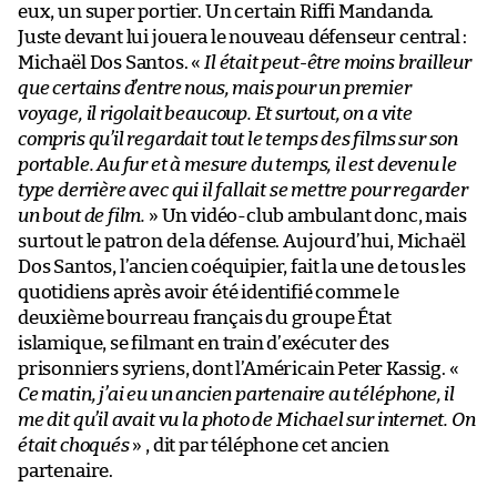
eux, un super portier. Un certain Riffi Mandanda.
Juste devant lui jouera le nouveau défenseur central :
Michaël Dos Santos. «
Il était peut-être moins brailleur
que certains d’entre nous, mais pour un premier
voyage, il rigolait beaucoup. Et surtout, on a vite
compris qu’il regardait tout le temps des films sur son
portable. Au fur et à mesure du temps, il est devenu le
type derrière avec qui il fallait se mettre pour regarder
un bout de film.
» Un vidéo-club ambulant donc, mais
surtout le patron de la défense. Aujourd’hui, Michaël
Dos Santos, l’ancien coéquipier, fait la une de tous les
quotidiens après avoir été identifié comme le
deuxième bourreau français du groupe État
islamique, se filmant en train d’exécuter des
prisonniers syriens, dont l’Américain Peter Kassig. «
Ce matin, j’ai eu un ancien partenaire au téléphone, il
me dit qu’il avait vu la photo de Michael sur internet. On
était choqués
» , dit par téléphone cet ancien
partenaire.