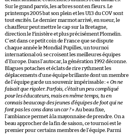
Sur le grand parvis, les arbres sont en fleurs. Le
printemps 2005 bat son plein et les U13 du COV sont
tout excités. Le dernier marmot arrivé, en sueur, le
chauffeur peut mettre le cap sur la Bretagne,
direction le Finistère et plus précisément Plomelin.
C’est dans ce petit coin de France que se dispute
chaque année le Mondial Pupilles, un tournoi
international où se croisent les meilleures équipes
d’Europe. Dans l’autocar, la génération 1992 déconne.
Blagues potaches et éclats de rire rythment les
déplacements d’une équipe brillante dont un membre
de l’équipe garde un souvenir impérissable : «
On ne
faisait que rigoler. Parfois, c’était un peu compliqué
pour les éducateurs, mais en même temps, tu en
connais beaucoup des jeunes d’équipes de foot qui ne
font pas les cons dans un car ?
» Au beau fixe,
l’ambiance permet à la mayonnaise de prendre. On a
beau approcher de la fin de saison, ce tournoi est le
premier pour certains membres de l’équipe. Parmi