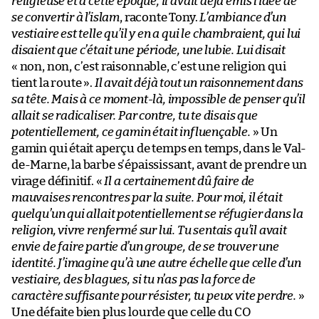
religieuse et à cette époque, il avait déjà émis l’idée de
se convertir à l’islam
, raconte Tony.
L’ambiance d’un
vestiaire est telle qu’il y en a qui le chambraient, qui lui
disaient que c’était une période, une lubie. Lui disait
« non, non, c’est raisonnable, c’est une religion qui
tient la route ».
Il avait déjà tout un raisonnement dans
sa tête. Mais à ce moment-là, impossible de penser qu’il
allait se radicaliser. Par contre, tu te disais que
potentiellement, ce gamin était influençable.
» Un
gamin qui était aperçu de temps en temps, dans le Val-
de-Marne, la barbe s’épaississant, avant de prendre un
virage définitif. «
Il a certainement dû faire de
mauvaises rencontres par la suite. Pour moi, il était
quelqu’un qui allait potentiellement se réfugier dans la
religion, vivre renfermé sur lui. Tu sentais qu’il avait
envie de faire partie d’un groupe, de se trouver une
identité. J’imagine qu’à une autre échelle que celle d’un
vestiaire, des blagues, si tu n’as pas la force de
caractère suffisante pour résister, tu peux vite perdre.
»
Une défaite bien plus lourde que celle du CO