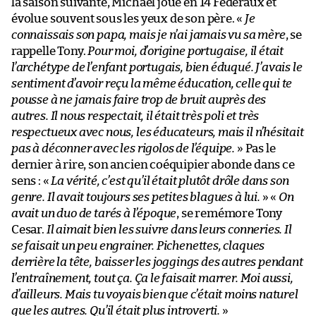
la saison suivante, Michaël joue en 14 Fédéraux et
évolue souvent sous les yeux de son père. «
Je
connaissais son papa, mais je n’ai jamais vu sa mère
, se
rappelle Tony.
Pour moi, d’origine portugaise, il était
l’archétype de l’enfant portugais, bien éduqué. J’avais le
sentiment d’avoir reçu la même éducation, celle qui te
pousse à ne jamais faire trop de bruit auprès des
autres. Il nous respectait, il était très poli et très
respectueux avec nous, les éducateurs, mais il n’hésitait
pas à déconner avec les rigolos de l’équipe.
» Pas le
dernier à rire, son ancien coéquipier abonde dans ce
sens : «
La vérité, c’est qu’il était plutôt drôle dans son
genre. Il avait toujours ses petites blagues à lui.
» «
On
avait un duo de tarés à l’époque
, se remémore Tony
Cesar.
Il aimait bien les suivre dans leurs conneries. Il
se faisait un peu engrainer. Pichenettes, claques
derrière la tête, baisser les joggings des autres pendant
l’entraînement, tout ça. Ça le faisait marrer. Moi aussi,
d’ailleurs. Mais tu voyais bien que c’était moins naturel
que les autres. Qu’il était plus introverti.
»