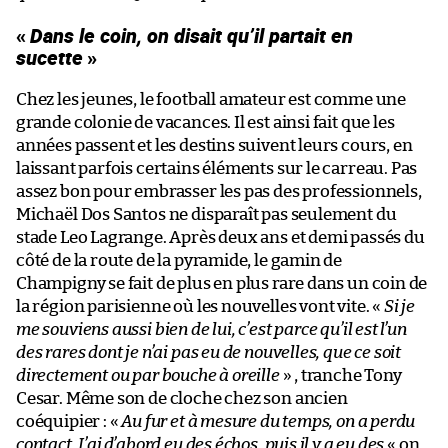
«
Dans le coin, on disait qu’il partait en
sucette
»
Chez les jeunes, le football amateur est comme une
grande colonie de vacances. Il est ainsi fait que les
années passent et les destins suivent leurs cours, en
laissant parfois certains éléments sur le carreau. Pas
assez bon pour embrasser les pas des professionnels,
Michaël Dos Santos ne disparaît pas seulement du
stade Leo Lagrange. Après deux ans et demi passés du
côté de la route de la pyramide, le gamin de
Champigny se fait de plus en plus rare dans un coin de
la région parisienne où les nouvelles vont vite. «
Si je
me souviens aussi bien de lui, c’est parce qu’il est l’un
des rares dont je n’ai pas eu de nouvelles, que ce soit
directement ou par bouche à oreille
» , tranche Tony
Cesar. Même son de cloche chez son ancien
coéquipier : «
Au fur et à mesure du temps, on a perdu
contact. J’ai d’abord eu des échos, puis il y a eu des
« on