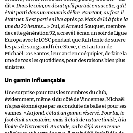
dit ».
Dans le coin, on disait qu’il partait en sucette, qu’il
était parti dans un mauvais délire. Pourtant, au foot, il
était net. Il est parti en live après ça. Mais de là à faire la
une du 20 heures…
» Oui, si Arnaud Souquet, membre
de cette génération 92, a crevé l’écran un soir de Ligue
Europa avec le LOSC pendant que Riffi tente de suivre
les pas de son grand frère Steve, c’est au tour de
Michaël Dos Santos, leur ancien coéquipier, de faire la
une de tous les quotidiens, pour des raisons bien plus
sinistres.
Un gamin influençable
Une surprise pour tous les membres du club,
évidemment, même si du côté de Vincennes, Michaël
n’a pas étonné que par sa conduite de balle et pour ses
vannes. «
Au fond, c’était un gamin réservé. Pour lui, le
foot était un exutoire, mais il était de nature timide, à la
limite de l’introverti. Au stade, on l’a déjà vu en tenue