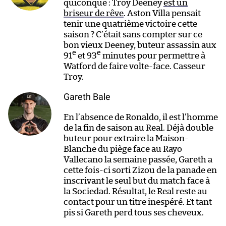
quiconque : Troy Deeney
est un
briseur de rêve
. Aston Villa pensait
tenir une quatrième victoire cette
saison ? C’était sans compter sur ce
bon vieux Deeney, buteur assassin aux
e
e
91
et 93
minutes pour permettre à
Watford de faire volte-face. Casseur
Troy.
Gareth Bale
En l’absence de Ronaldo, il est l’homme
de la fin de saison au Real. Déjà double
buteur pour extraire la Maison-
Blanche du piège face au Rayo
Vallecano la semaine passée, Gareth a
cette fois-ci sorti Zizou de la panade en
inscrivant le seul but du match face à
la Sociedad. Résultat, le Real reste au
contact pour un titre inespéré. Et tant
pis si Gareth perd tous ses cheveux.