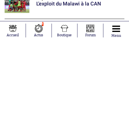
L'exploit du Malawi à la CAN
4
Mercato
Darwin Núñez rebondit en Turquie
Accueil
Actus
Boutique
Forum
Menu
Nos partenaires