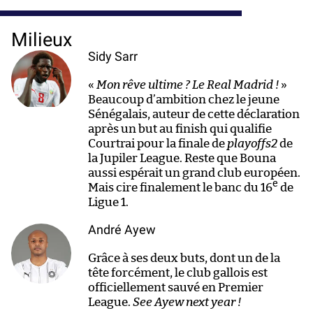
Milieux
Sidy Sarr
«
Mon rêve ultime ? Le Real Madrid !
»
Beaucoup d’ambition chez le jeune
Sénégalais, auteur de cette déclaration
après un but au finish qui qualifie
Courtrai pour la finale de
playoffs2
de
la Jupiler League. Reste que Bouna
aussi espérait un grand club européen.
e
Mais cire finalement le banc du 16
de
Ligue 1.
André Ayew
Grâce à ses deux buts, dont un de la
tête forcément, le club gallois est
officiellement sauvé en Premier
League.
See Ayew next year !