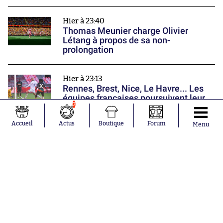
Hier à 23:40
Thomas Meunier charge Olivier
Létang à propos de sa non-
prolongation
Hier à 23:13
Rennes, Brest, Nice, Le Havre... Les
équipes françaises poursuivent leur
0
préparation
Nos partenaires
Accueil
Actus
Boutique
Forum
Menu