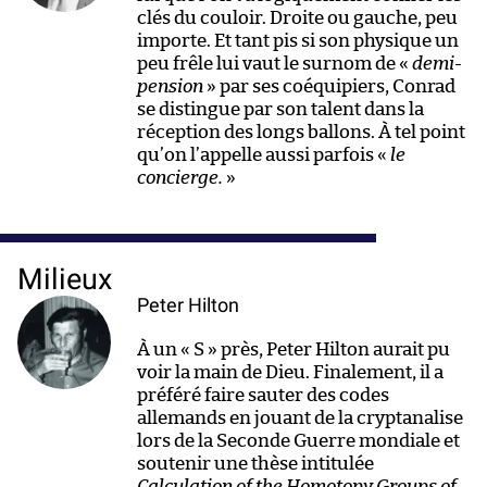
clés du couloir. Droite ou gauche, peu
importe. Et tant pis si son physique un
peu frêle lui vaut le surnom de «
demi-
pension
» par ses coéquipiers, Conrad
se distingue par son talent dans la
réception des longs ballons. À tel point
qu’on l’appelle aussi parfois «
le
concierge.
»
Milieux
Peter Hilton
À un « S » près, Peter Hilton aurait pu
voir la main de Dieu. Finalement, il a
préféré faire sauter des codes
allemands en jouant de la cryptanalise
lors de la Seconde Guerre mondiale et
soutenir une thèse intitulée
Calculation of the Homotopy Groups of