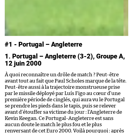
#1 - Portugal – Angleterre
#
1. Portugal – Angleterre (3-2), Groupe A,
2
12 juin 2000
C
À quoi reconnaître un drôle de match ? Peut-être
« 
avant tout au fait que Paul Scholes marque de la tête.
ap
Peut-être aussi à la trajectoire monstrueuse prise
S
par le missile déployé par Luís Figo au cœur d’une
en
première période de cinglés, qui aura vu le Portugal
m
se prendre les pieds dans le tapis, puis se relever
si
avant d’étouffer sa victime du jour : l’Angleterre de
fr
Kevin Keegan. Ce Portugal-Angleterre est sans
Ma
aucun doute le match le plus fou et le plus
Ve
renversant de cet Euro 2000. Voilà pourquoi : après
dé