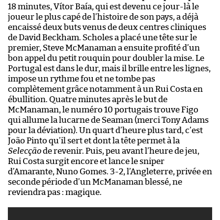
18 minutes, Vítor Baía, qui est devenu ce jour-là le
mè
joueur le plus capé de l’histoire de son pays, a déjà
pl
encaissé deux buts venus de deux centres cliniques
l’
de David Beckham. Scholes a placé une tête sur le
d’
premier, Steve McManaman a ensuite profité d’un
bon appel du petit rouquin pour doubler la mise. Le
Portugal est dans le dur, mais il brille entre les lignes,
impose un rythme fou et ne tombe pas
complètement grâce notamment à un Rui Costa en
Qu
ébullition. Quatre minutes après le but de
tr
McManaman, le numéro 10 portugais trouve Figo
r
qui allume la lucarne de Seaman (merci Tony Adams
Sa
pour la déviation). Un quart d’heure plus tard, c’est
t
João Pinto qu’il sert et dont la tête permet à la
fr
Selecção
de revenir. Puis, peu avant l’heure de jeu,
p
Rui Costa surgit encore et lance le sniper
ba
d’Amarante, Nuno Gomes. 3-2, l’Angleterre, privée en
pa
seconde période d’un McManaman blessé, ne
la
reviendra pas : magique.
PS