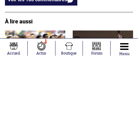
À lire aussi
0
Accueil
Actus
Boutique
Forum
Menu
Les contrôles antidopage
Voyez Monsieur Macron : le
inopinés auprès des Bleus
football est bel et bien
ont été arrêtés avant le
politique
Mondial 1998
Articles en tendances
Maillots 2026-2027 : les
sorties de la semaine (du 3
au 8 août)