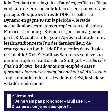
loin. Pendant une vingtaine d’années, les Bleu et Blanc
vont faire de leur enceinte le lieu de leur pouvoir sans
partage. Plus que les titres de DDR à la pelle – le
Dynamo en gagne 10 sur la période –, le stade
accueille alors les matchs européens du club contre
Monaco, Hambourg, Brême, etc., ou l’amical gagné
par la RDA contre la Belgique. Après la chute du mur,
le Jahnstadion reste l’un des derniers lieux de
résurgence du football de RDA, avec les deux finales
de Pokal de 90 et 91. Matthias Sammer y soulève son
dernier trophée avant de filer à Stuttgart. «
La dernière
finale a dû avoir lieu dans une atmosphère assez
glaçante, alors que le championnat était déjà dissout.
»
Tout comme les effectifs des clubs de l’Est, le stade se
vide désespérément.
« Je ne vais pas prononcer « Müllaire » , «
Draxlaire » ou je ne sais quoi ! »