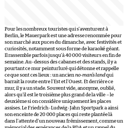
Pour les nombreux touristes qui s’aventurent à
Berlin, le Mauerpark est une adresse renommée pour
son marché aux puces du dimanche, avec festivités et
curiosités, notamment sous forme de karaoké géant.
Il rassemble parfois jusqu’à 40 000 visiteurs en fin de
semaine. Au-dessus des cabanes et des stands, il y a
pourtant ce mur peinturluré qui détonne et rappelle
ce que sont ces lieux : un ancien
no-man’s land
qui
barrait la route entre l’Est et l’Ouest. Et derrière ce
mur, il y a un stade. Souvent vide, anonyme, oublié,
alors qu’il est le troisième plus grand de la ville – le
deuxième si on considère uniquement les places
assises. Le Friedrich-Ludwig-Jahn Sportpark a ainsi
son enceinte de 20 000 places qui reste plantée là
dans l’attente d’un nouveau frémissement, comme un
mémorial des espérances de la RDA et un rappel du