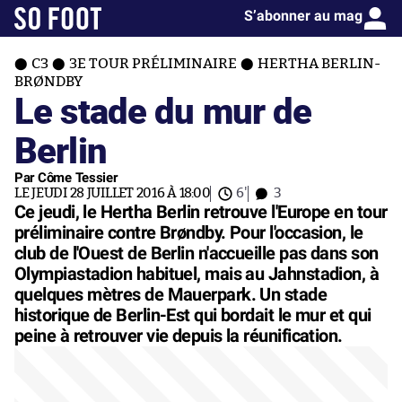
S’abonner au mag
C3
3E TOUR PRÉLIMINAIRE
HERTHA BERLIN-
BRØNDBY
Le stade du mur de
Berlin
Par Côme Tessier
LE JEUDI 28 JUILLET 2016 À 18:00
6'
3
Ce jeudi, le Hertha Berlin retrouve l'Europe en tour
préliminaire contre Brøndby. Pour l'occasion, le
club de l'Ouest de Berlin n'accueille pas dans son
Olympiastadion habituel, mais au Jahnstadion, à
quelques mètres de Mauerpark. Un stade
historique de Berlin-Est qui bordait le mur et qui
peine à retrouver vie depuis la réunification.