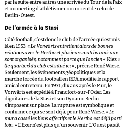
par la suite entre autres une arrivée du Tour de la Paix
et un meeting d’athlétisme concurrent de celui de
Berlin-Ouest.
De l’armée à la Stasi
Côté football, c’est donc le club de l’armée qui est mis
là en 1953. «
Le Vorwärts entretient alors de bonnes
relations avec le Hertha et plusieurs matchs amicaux
sont organisés, notamment parce que l’ancien «
Kiez
»
(le quartier) du club est situé ici
» , précise René Wiese.
Seulement, les événements géopolitiques et la
marche forcée du football en RDA modifie le rapport
amical entretenu. En 1971, dix ans après le Mur, le
Vorwärts est expédié à Francfort-sur-l’Oder. Les
dignitaires de la Stasi et son Dynamo Berlin
s’imposent sur place. La rupture est symbolique et
confirme ce qui se sent déjà, pour René Wiese. «
Le
mur a cassé les liens affectifs et le Hertha est déjà parti
loin.
» L’Exer n’est plus qu’un souvenir. L’Ouest paraît