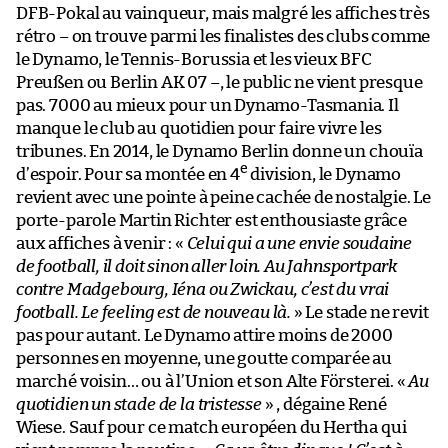
DFB-Pokal au vainqueur, mais malgré les affiches très
rétro – on trouve parmi les finalistes des clubs comme
le Dynamo, le Tennis-Borussia et les vieux BFC
Preußen ou Berlin AK 07 –, le public ne vient presque
pas. 7000 au mieux pour un Dynamo-Tasmania. Il
manque le club au quotidien pour faire vivre les
tribunes. En 2014, le Dynamo Berlin donne un chouïa
e
d’espoir. Pour sa montée en 4
division, le Dynamo
revient avec une pointe à peine cachée de nostalgie. Le
porte-parole Martin Richter est enthousiaste grâce
aux affiches à venir : «
Celui qui a une envie soudaine
de football, il doit sinon aller loin. Au Jahnsportpark
contre Madgebourg, Iéna ou Zwickau, c’est du vrai
football. Le feeling est de nouveau là.
» Le stade ne revit
pas pour autant. Le Dynamo attire moins de 2000
personnes en moyenne, une goutte comparée au
marché voisin… ou à l’Union et son Alte Försterei. «
Au
quotidien un stade de la tristesse
» , dégaine René
Wiese. Sauf pour ce match européen du Hertha qui