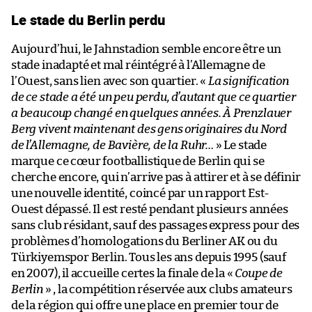
Le stade du Berlin perdu
Aujourd’hui, le Jahnstadion semble encore être un
stade inadapté et mal réintégré à l’Allemagne de
l’Ouest, sans lien avec son quartier. «
La signification
de ce stade a été un peu perdu, d’autant que ce quartier
a beaucoup changé en quelques années. À Prenzlauer
Berg vivent maintenant des gens originaires du Nord
de l’Allemagne, de Bavière, de la Ruhr…
» Le stade
marque ce cœur footballistique de Berlin qui se
cherche encore, qui n’arrive pas à attirer et à se définir
une nouvelle identité, coincé par un rapport Est-
Ouest dépassé. Il est resté pendant plusieurs années
sans club résidant, sauf des passages express pour des
problèmes d’homologations du Berliner AK ou du
Türkiyemspor Berlin. Tous les ans depuis 1995 (sauf
en 2007), il accueille certes la finale de la «
Coupe de
Berlin
» , la compétition réservée aux clubs amateurs
de la région qui offre une place en premier tour de