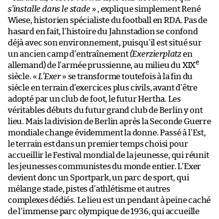
s’installe dans le stade
» , explique simplement René
Wiese, historien spécialiste du football en RDA. Pas de
hasard en fait, l’histoire du Jahnstadion se confond
déjà avec son environnement, puisqu’il est situé sur
un ancien camp d’entraînement
(Exerzierplatz
en
e
allemand) de l’armée prussienne, au milieu du XIX
siècle. «
L’Exer
» se transforme toutefois à la fin du
siècle en terrain d’exercices plus civils, avant d’être
adopté par un club de foot, le futur Hertha. Les
véritables débuts du futur grand club de Berlin y ont
lieu. Mais la division de Berlin après la Seconde Guerre
mondiale change évidemment la donne. Passé à l’Est,
le terrain est dans un premier temps choisi pour
accueillir le Festival mondial de la jeunesse, qui réunit
les jeunesses communistes du monde entier. L’Exer
devient donc un Sportpark, un parc de sport, qui
mélange stade, pistes d’athlétisme et autres
complexes dédiés. Le lieu est un pendant à peine caché
de l’immense parc olympique de 1936, qui accueille