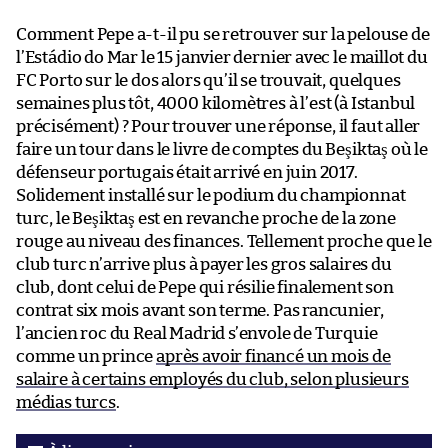
Comment Pepe a-t-il pu se retrouver sur la pelouse de
l’Estádio do Mar le 15 janvier dernier avec le maillot du
FC Porto sur le dos alors qu’il se trouvait, quelques
semaines plus tôt, 4000 kilomètres à l’est (à Istanbul
précisément) ? Pour trouver une réponse, il faut aller
faire un tour dans le livre de comptes du Beşiktaş où le
défenseur portugais était arrivé en juin 2017.
Solidement installé sur le podium du championnat
turc, le Beşiktaş est en revanche proche de la zone
rouge au niveau des finances. Tellement proche que le
club turc n’arrive plus à payer les gros salaires du
club, dont celui de Pepe qui résilie finalement son
contrat six mois avant son terme. Pas rancunier,
l’ancien roc du Real Madrid s’envole de Turquie
comme un prince
après avoir financé un mois de
salaire à certains employés du club, selon plusieurs
médias turcs
.