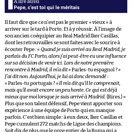
Pepe, c’est toi qui le méritais
Il faut dire que ce n’est pas le premier « vieux » à
arriver sur le tard à Porto. Et à y réussir. À l’image de
son ancien coéquipier au Real Madrid Iker Casillas,
dont les retrouvailles se sont faites avec le sourire à
écouter Pepe : «
Quand je suis arrivé au Real Madrid, je
parlais du FC Porto, alors j’ai peut-être eu une influence
sur sa décision de venir ici. Lors de notre première
rencontre à Madrid, il m’a dit «
Parles-tu espagnol ?
»
J’ai dit non. Aujourd’hui, je lui ai donc demandé :
«
Parles-tu portugais ?
» Il m’a dit qu’il le comprenait,
mais qu’il avait encore un peu honte. Ce qui est déjà
mieux que moi lorsque je suis arrivé à Madrid.
(Rires.) »
Plus que son talent défensif, Pepe vient apporter son
expérience à une équipe de Porto qui en manque
parfois. C’est bien simple : à eux deux, Iker Casillas et
Pepe cumulent 272 matchs de Ligue des champions.
Soit dix de plus que le onze entier de la Roma qui a