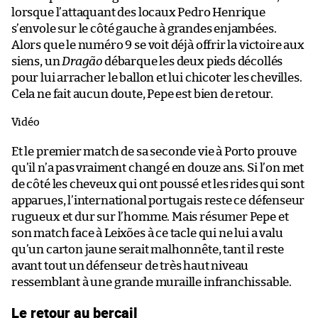
lorsque l’attaquant des locaux Pedro Henrique
s’envole sur le côté gauche à grandes enjambées.
Alors que le numéro 9 se voit déjà offrir la victoire aux
siens, un
Dragão
débarque les deux pieds décollés
pour lui arracher le ballon et lui chicoter les chevilles.
Cela ne fait aucun doute, Pepe est bien de retour.
Vidéo
Et le premier match de sa seconde vie à Porto prouve
qu’il n’a pas vraiment changé en douze ans. Si l’on met
de côté les cheveux qui ont poussé et les rides qui sont
apparues, l’international portugais reste ce défenseur
rugueux et dur sur l’homme. Mais résumer Pepe et
son match face à Leixões à ce tacle qui ne lui a valu
qu’un carton jaune serait malhonnête, tant il reste
avant tout un défenseur de très haut niveau
ressemblant à une grande muraille infranchissable.
Le retour au bercail