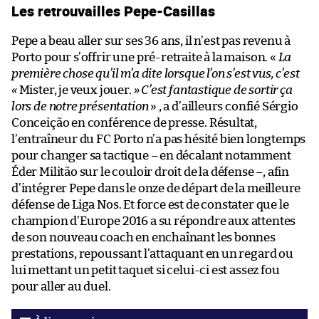
Les retrouvailles Pepe-Casillas
Pepe a beau aller sur ses 36 ans, il n’est pas revenu à
Porto pour s’offrir une pré-retraite à la maison. «
La
première chose qu’il m’a dite lorsque l’on s’est vus, c’est
«
Mister, je veux jouer.
» C’est fantastique de sortir ça
lors de notre présentation
» , a d’ailleurs confié Sérgio
Conceição en conférence de presse. Résultat,
l’entraîneur du FC Porto n’a pas hésité bien longtemps
pour changer sa tactique – en décalant notamment
Éder Militão sur le couloir droit de la défense –, afin
d’intégrer Pepe dans le onze de départ de la meilleure
défense de Liga Nos. Et force est de constater que le
champion d’Europe 2016 a su répondre aux attentes
de son nouveau coach en enchaînant les bonnes
prestations, repoussant l’attaquant en un regard ou
lui mettant un petit taquet si celui-ci est assez fou
pour aller au duel.