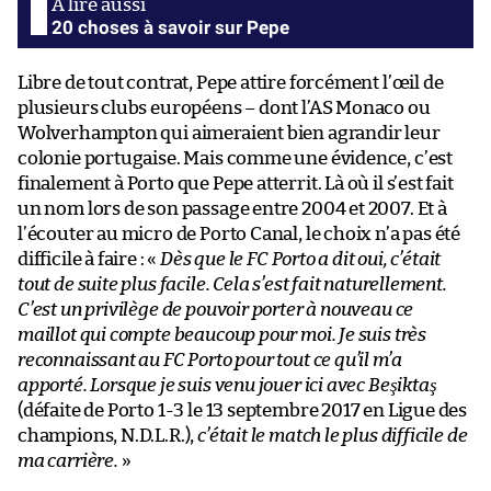
20 choses à savoir sur Pepe
Libre de tout contrat, Pepe attire forcément l’œil de
plusieurs clubs européens – dont l’AS Monaco ou
Wolverhampton qui aimeraient bien agrandir leur
colonie portugaise. Mais comme une évidence, c’est
finalement à Porto que Pepe atterrit. Là où il s’est fait
un nom lors de son passage entre 2004 et 2007. Et à
l’écouter au micro de Porto Canal, le choix n’a pas été
difficile à faire : «
Dès que le FC Porto a dit oui, c’était
tout de suite plus facile. Cela s’est fait naturellement.
C’est un privilège de pouvoir porter à nouveau ce
maillot qui compte beaucoup pour moi. Je suis très
reconnaissant au FC Porto pour tout ce qu’il m’a
apporté. Lorsque je suis venu jouer ici avec Beşiktaş
(défaite de Porto 1-3 le 13 septembre 2017 en Ligue des
champions, N.D.L.R.),
c’était le match le plus difficile de
ma carrière.
»