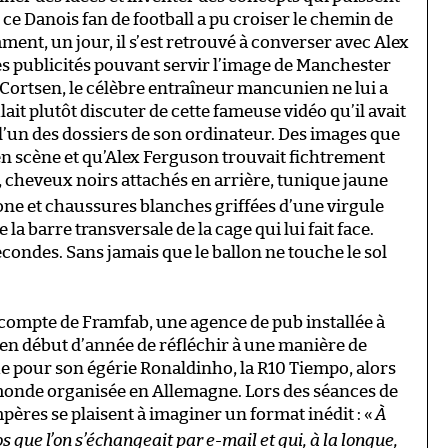
ce Danois fan de football a pu croiser le chemin de
ent, un jour, il s’est retrouvé à converser avec Alex
s publicités pouvant servir l’image de Manchester
s Cortsen, le célèbre entraîneur mancunien ne lui a
lait plutôt discuter de cette fameuse vidéo qu’il avait
’un des dossiers de son ordinateur. Des images que
en scène et qu’Alex Ferguson trouvait fichtrement
, cheveux noirs attachés en arrière, tunique jaune
one et chaussures blanches griffées d’une virgule
 la barre transversale de la cage qui lui fait face.
econdes. Sans jamais que le ballon ne touche le sol
e compte de Framfab, une agence de pub installée à
n début d’année de réfléchir à une manière de
e pour son égérie Ronaldinho, la R10 Tiempo, alors
 monde organisée en Allemagne. Lors des séances de
pères se plaisent à imaginer un format inédit : «
À
s que l’on s’échangeait par e-mail et qui, à la longue,