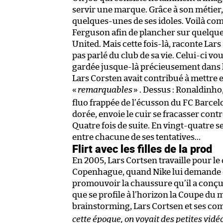
servir une marque. Grâce à son métier, 
quelques-unes de ses idoles. Voilà comm
Ferguson afin de plancher sur quelque
United. Mais cette fois-là, raconte Lar
pas parlé du club de sa vie. Celui-ci vou
gardée jusque-là précieusement dans l
Lars Corsten avait contribué à mettre 
«
remarquables
» . Dessus : Ronaldinho
fluo frappée de l’écusson du FC Barcel
dorée, envoie le cuir se fracasser contre
Quatre fois de suite. En vingt-quatre s
entre chacune de ses tentatives…
Flirt avec les filles de la prod
En 2005, Lars Cortsen travaille pour l
Copenhague, quand Nike lui demande e
promouvoir la chaussure qu’il a conçu
que se profile à l’horizon la Coupe du
brainstorming, Lars Cortsen et ses com
cette époque, on voyait des petites vidéo