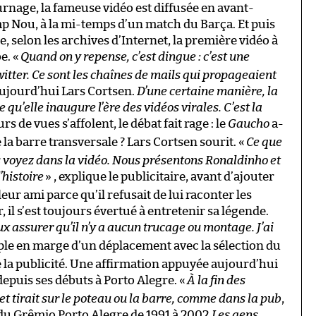
rnage, la fameuse vidéo est diffusée en avant-
p Nou, à la mi-temps d’un match du Barça. Et puis
e, selon les archives d’Internet, la première vidéo à
e. «
Quand on y repense, c’est dingue : c’est une
witter. Ce sont les chaînes de mails qui propageaient
ujourd’hui Lars Cortsen.
D’une certaine manière, la
qu’elle inaugure l’ère des vidéos virales. C’est la
s de vues s’affolent, le débat fait rage : le
Gaucho
a-
 la barre transversale ? Lars Cortsen sourit. «
Ce que
s voyez dans la vidéo. Nous présentons Ronaldinho et
’histoire
» , explique le publicitaire, avant d’ajouter
eur ami parce qu’il refusait de lui raconter les
 il s’est toujours évertué à entretenir sa légende.
x assurer qu’il n’y a aucun trucage ou montage. J’ai
emple en marge d’un déplacement avec la sélection du
e la publicité. Une affirmation appuyée aujourd’hui
puis ses débuts à Porto Alegre. «
À la fin des
et tirait sur le poteau ou la barre, comme dans la pub
,
du Grêmio Porto Alegre de 1991 à 2002.
Les gens