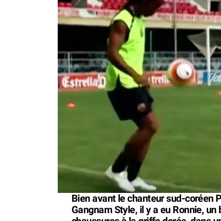
Bien avant le chanteur sud-coréen P
Gangnam Style, il y a eu Ronnie, un 
chaussures à la griffe dorée, dans u