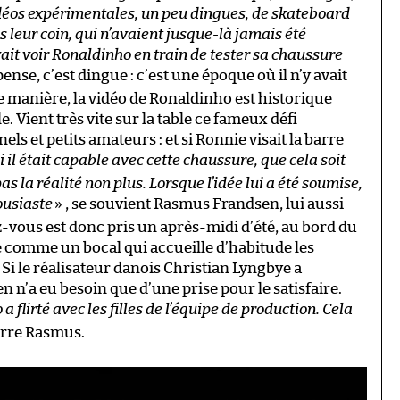
idéos expérimentales, un peu dingues, de skateboard
 leur coin, qui n’avaient jusque-là jamais été
it voir Ronaldinho en train de tester sa chaussure
nse, c’est dingue : c’est une époque où il n’y avait
e manière, la vidéo de Ronaldinho est historique
e. Vient très vite sur la table ce fameux défi
s et petits amateurs : et si Ronnie visait la barre
i il était capable avec cette chaussure, que cela soit
 la réalité non plus. Lorsque l’idée lui a été soumise,
ousiaste
» , se souvient Rasmus Frandsen, lui aussi
-vous est donc pris un après-midi d’été, au bord du
de comme un bocal qui accueille d’habitude les
Si le réalisateur danois Christian Lyngbye a
n n’a eu besoin que d’une prise pour le satisfaire.
a flirté avec les filles de l’équipe de production. Cela
arre Rasmus.