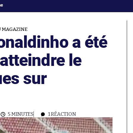
ne
U MAGAZINE
onaldinho a été
atteindre le
ues sur
5 MINUTES
1
RÉACTION