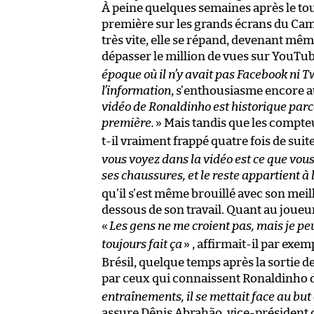
À peine quelques semaines après le tou
première sur les grands écrans du Cam
très vite, elle se répand, devenant mêm
dépasser le million de vues sur YouTub
époque où il n’y avait pas Facebook ni T
l’information
, s’enthousiasme encore a
vidéo de Ronaldinho est historique parce 
première.
» Mais tandis que les compteur
t-il vraiment frappé quatre fois de suite
vous voyez dans la vidéo est ce que vou
ses chaussures, et le reste appartient à l
qu’il s’est même brouillé avec son meill
dessous de son travail. Quant au joueur,
«
Les gens ne me croient pas, mais je peu
toujours fait ça
» , affirmait-il par ex
Brésil, quelque temps après la sortie d
par ceux qui connaissent Ronaldinho de
entraînements, il se mettait face au but 
assure Dênis Abrahão, vice-président 