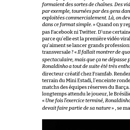
formaient des sortes de chaînes. Des v
par exemple, tournées par des gens dans
exploitées commercialement. Là, on deva
dans ce format simple.
» Quand on y repe
pas Facebook ni Twitter. D’une certain
parce qu’elle est la première vidéo viral
qu’aiment se lancer grands professionnel
transversale ? «
Il fallait montrer de quo
spectaculaire, mais que ça ne dépasse pas
Ronaldinho a tout de suite été très enth
directeur créatif chez Framfab. Rendez
terrain du Mini Estadi, l’enceinte ron
matchs des équipes réserves du Barça. 
longtemps attendu le joueur, le Brésilie
«
Une fois l’exercice terminé, Ronaldinho 
devait faire partie de sa nature
» , se m