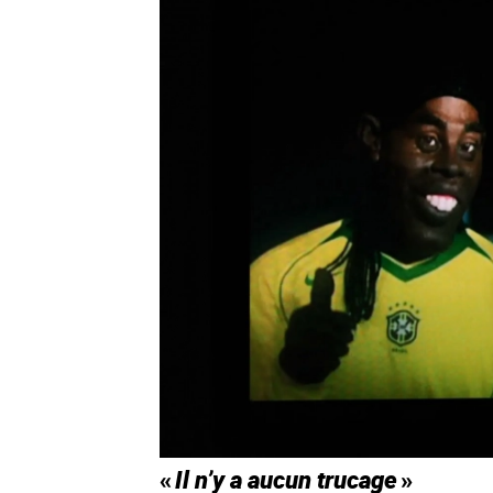
«
Il n’y a aucun trucage
»