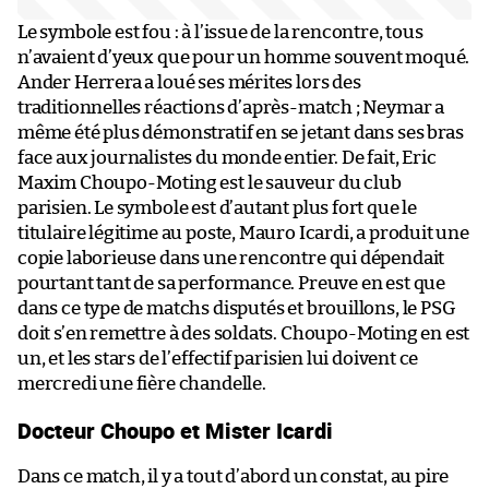
Le symbole est fou : à l’issue de la rencontre, tous
n’avaient d’yeux que pour un homme souvent moqué.
Ander Herrera a loué ses mérites lors des
traditionnelles réactions d’après-match ; Neymar a
même été plus démonstratif en se jetant dans ses bras
face aux journalistes du monde entier. De fait, Eric
Maxim Choupo-Moting est le sauveur du club
parisien. Le symbole est d’autant plus fort que le
titulaire légitime au poste, Mauro Icardi, a produit une
copie laborieuse dans une rencontre qui dépendait
pourtant tant de sa performance. Preuve en est que
dans ce type de matchs disputés et brouillons, le PSG
doit s’en remettre à des soldats. Choupo-Moting en est
un, et les stars de l’effectif parisien lui doivent ce
mercredi une fière chandelle.
Docteur Choupo et Mister Icardi
Dans ce match, il y a tout d’abord un constat, au pire