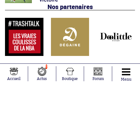
Nos partenaires
0
Accueil
Actus
Boutique
Forum
Menu
Abonnements
Contacts
La boutique SO PRESS
Mentions légales
Conditions générales d'utilisation
Publicité
Consentement RGPD
Recrutement
Joueurs en
Équipes en
tendance
tendance