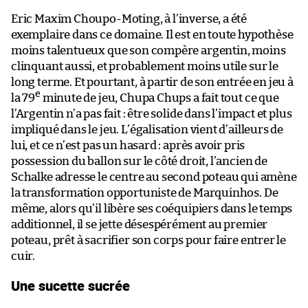
Eric Maxim Choupo-Moting, à l’inverse, a été
exemplaire dans ce domaine. Il est en toute hypothèse
moins talentueux que son compère argentin, moins
clinquant aussi, et probablement moins utile sur le
long terme. Et pourtant, à partir de son entrée en jeu à
e
la 79
minute de jeu, Chupa Chups a fait tout ce que
l’Argentin n’a pas fait : être solide dans l’impact et plus
impliqué dans le jeu. L’égalisation vient d’ailleurs de
lui, et ce n’est pas un hasard : après avoir pris
possession du ballon sur le côté droit, l’ancien de
Schalke adresse le centre au second poteau qui amène
la transformation opportuniste de Marquinhos. De
même, alors qu’il libère ses coéquipiers dans le temps
additionnel, il se jette désespérément au premier
poteau, prêt à sacrifier son corps pour faire entrer le
cuir.
Une sucette sucrée