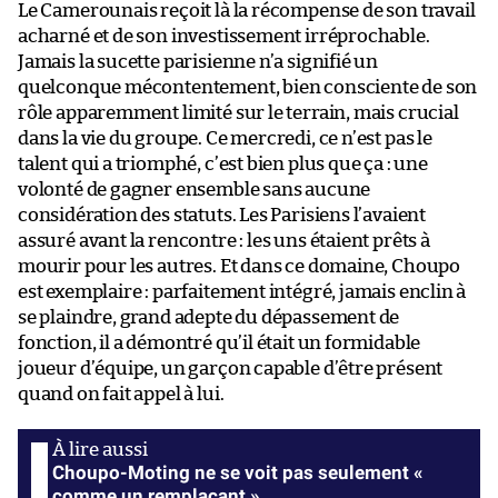
Le Camerounais reçoit là la récompense de son travail
acharné et de son investissement irréprochable.
Jamais la sucette parisienne n’a signifié un
quelconque mécontentement, bien consciente de son
rôle apparemment limité sur le terrain, mais crucial
dans la vie du groupe. Ce mercredi, ce n’est pas le
talent qui a triomphé, c’est bien plus que ça : une
volonté de gagner ensemble sans aucune
considération des statuts. Les Parisiens l’avaient
assuré avant la rencontre : les uns étaient prêts à
mourir pour les autres. Et dans ce domaine, Choupo
est exemplaire : parfaitement intégré, jamais enclin à
se plaindre, grand adepte du dépassement de
fonction, il a démontré qu’il était un formidable
joueur d’équipe, un garçon capable d’être présent
quand on fait appel à lui.
Choupo-Moting ne se voit pas seulement «
comme un remplaçant »