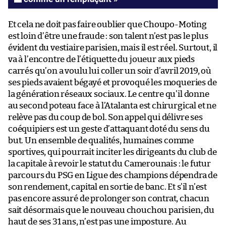
Et cela ne doit pas faire oublier que Choupo-Moting
est loin d’être une fraude : son talent n’est pas le plus
évident du vestiaire parisien, mais il est réel. Surtout, il
va à l’encontre de l’étiquette du joueur aux pieds
carrés qu’on a voulu lui coller un soir d’avril 2019, où
ses pieds avaient bégayé et provoqué les moqueries de
la génération réseaux sociaux. Le centre qu’il donne
au second poteau face à l’Atalanta est chirurgical et ne
relève pas du coup de bol. Son appel qui délivre ses
coéquipiers est un geste d’attaquant doté du sens du
but. Un ensemble de qualités, humaines comme
sportives, qui pourrait inciter les dirigeants du club de
la capitale à revoir le statut du Camerounais : le futur
parcours du PSG en Ligue des champions dépendra de
son rendement, capital en sortie de banc. Et s’il n’est
pas encore assuré de prolonger son contrat, chacun
sait désormais que le nouveau chouchou parisien, du
haut de ses 31 ans, n’est pas une imposture. Au