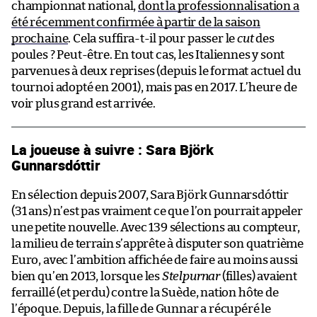
championnat national,
dont la professionnalisation a
été récemment confirmée à partir de la saison
prochaine
. Cela suffira-t-il pour passer le
cut
des
poules ? Peut-être. En tout cas, les Italiennes y sont
parvenues à deux reprises (depuis le format actuel du
tournoi adopté en 2001), mais pas en 2017. L’heure de
voir plus grand est arrivée.
La joueuse à suivre : Sara Björk
Gunnarsdóttir
En sélection depuis 2007, Sara Björk Gunnarsdóttir
(31 ans) n’est pas vraiment ce que l’on pourrait appeler
une petite nouvelle. Avec 139 sélections au compteur,
la milieu de terrain s’apprête à disputer son quatrième
Euro, avec l’ambition affichée de faire au moins aussi
bien qu’en 2013, lorsque les
Stelpurnar
(filles) avaient
ferraillé (et perdu) contre la Suède, nation hôte de
l’époque. Depuis, la fille de Gunnar a récupéré le