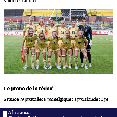
vaincre d’abord.
Le prono de la rédac’
France :
9 pts
Italie :
6 pts
Belgique :
3 pts
Islande :
0 pt