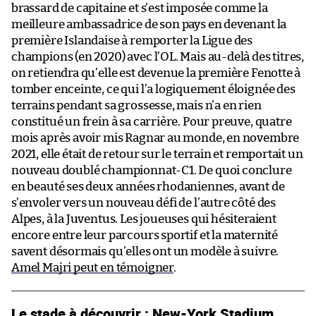
brassard de capitaine et s’est imposée comme la
meilleure ambassadrice de son pays en devenant la
première Islandaise à remporter la Ligue des
champions (en 2020) avec l’OL. Mais au-delà des titres,
on retiendra qu’elle est devenue la première Fenotte à
tomber enceinte, ce qui l’a logiquement éloignée des
terrains pendant sa grossesse, mais n’a en rien
constitué un frein à sa carrière. Pour preuve, quatre
mois après avoir mis Ragnar au monde, en novembre
2021, elle était de retour sur le terrain et remportait un
nouveau doublé championnat-C1. De quoi conclure
en beauté ses deux années rhodaniennes, avant de
s’envoler vers un nouveau défi de l’autre côté des
Alpes, à la Juventus. Les joueuses qui hésiteraient
encore entre leur parcours sportif et la maternité
savent désormais qu’elles ont un modèle à suivre.
Amel Majri peut en témoigner
.
Le stade à découvrir : New-York Stadium,