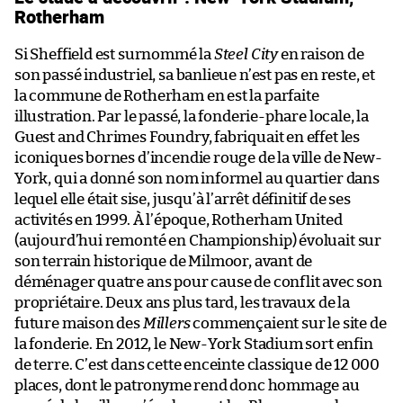
Rotherham
Si Sheffield est surnommé la
Steel City
en raison de
son passé industriel, sa banlieue n’est pas en reste, et
la commune de Rotherham en est la parfaite
illustration. Par le passé, la fonderie-phare locale, la
Guest and Chrimes Foundry, fabriquait en effet les
iconiques bornes d’incendie rouge de la ville de New-
York, qui a donné son nom informel au quartier dans
lequel elle était sise, jusqu’à l’arrêt définitif de ses
activités en 1999. À l’époque, Rotherham United
(aujourd’hui remonté en Championship) évoluait sur
son terrain historique de Milmoor, avant de
déménager quatre ans pour cause de conflit avec son
propriétaire. Deux ans plus tard, les travaux de la
future maison des
Millers
commençaient sur le site de
la fonderie. En 2012, le New-York Stadium sort enfin
de terre. C’est dans cette enceinte classique de 12 000
places, dont le patronyme rend donc hommage au