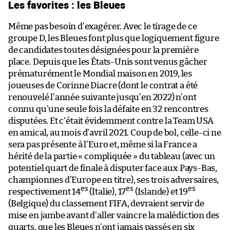
Les favorites : les Bleues
Même pas besoin d’exagérer. Avec le tirage de ce
groupe D, les Bleues font plus que logiquement figure
de candidates toutes désignées pour la première
place. Depuis que les États-Unis sont venus gâcher
prématurément le Mondial maison en 2019, les
joueuses de Corinne Diacre (dont le contrat a été
renouvelé l’année suivante jusqu’en 2022) n’ont
connu qu’une seule fois la défaite en 32 rencontres
disputées. Et c’était évidemment contre la Team USA
en amical, au mois d’avril 2021. Coup de bol, celle-ci ne
sera pas présente à l’Euro et, même si la France a
hérité de la partie « compliquée » du tableau (avec un
potentiel quart de finale à disputer face aux Pays-Bas,
championnes d’Europe en titre), ses trois adversaires,
es
es
es
respectivement 14
(Italie), 17
(Islande) et 19
(Belgique) du classement FIFA, devraient servir de
mise en jambe avant d’aller vaincre la malédiction des
quarts, que les Bleues n’ont jamais passés en six