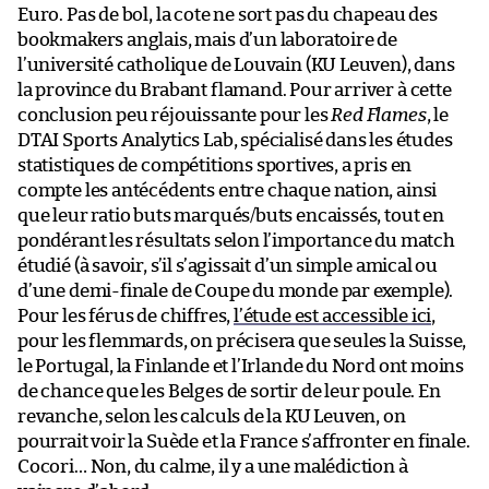
Euro. Pas de bol, la cote ne sort pas du chapeau des
bookmakers anglais, mais d’un laboratoire de
l’université catholique de Louvain (KU Leuven), dans
la province du Brabant flamand. Pour arriver à cette
conclusion peu réjouissante pour les
Red Flames
, le
DTAI Sports Analytics Lab, spécialisé dans les études
statistiques de compétitions sportives, a pris en
compte les antécédents entre chaque nation, ainsi
que leur ratio buts marqués/buts encaissés, tout en
pondérant les résultats selon l’importance du match
étudié (à savoir, s’il s’agissait d’un simple amical ou
d’une demi-finale de Coupe du monde par exemple).
Pour les férus de chiffres,
l’étude est accessible ici
,
pour les flemmards, on précisera que seules la Suisse,
le Portugal, la Finlande et l’Irlande du Nord ont moins
de chance que les Belges de sortir de leur poule. En
revanche, selon les calculs de la KU Leuven, on
pourrait voir la Suède et la France s’affronter en finale.
Cocori… Non, du calme, il y a une malédiction à