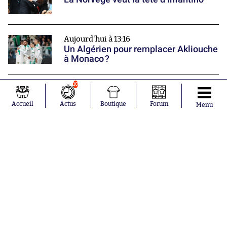
Aujourd'hui à 13:16
Un Algérien pour remplacer Akliouche
à Monaco ?
10
Aujourd'hui à 13:05
L'ancien Montpelliérain Junior
Accueil
Actus
Boutique
Forum
Menu
Sambia retrouve un club en Ligue 2
Nos partenaires