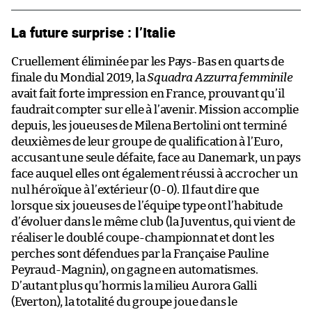
La future surprise : l’Italie
Cruellement éliminée par les Pays-Bas en quarts de
finale du Mondial 2019, la
Squadra Azzurra femminile
avait fait forte impression en France, prouvant qu’il
faudrait compter sur elle à l’avenir. Mission accomplie
depuis, les joueuses de Milena Bertolini ont terminé
deuxièmes de leur groupe de qualification à l’Euro,
accusant une seule défaite, face au Danemark, un pays
face auquel elles ont également réussi à accrocher un
nul héroïque à l’extérieur (0-0). Il faut dire que
lorsque six joueuses de l’équipe type ont l’habitude
d’évoluer dans le même club (la Juventus, qui vient de
réaliser le doublé coupe-championnat et dont les
perches sont défendues par la Française Pauline
Peyraud-Magnin), on gagne en automatismes.
D’autant plus qu’hormis la milieu Aurora Galli
(Everton), la totalité du groupe joue dans le