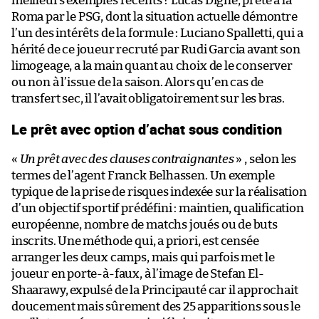
meilleurs exemples récents ? Lucas Digne, prêté à la
Roma par le PSG, dont la situation actuelle démontre
l’un des intérêts de la formule : Luciano Spalletti, qui a
hérité de ce joueur recruté par Rudi Garcia avant son
limogeage, a la main quant au choix de le conserver
ou non à l’issue de la saison. Alors qu’en cas de
transfert sec, il l’avait obligatoirement sur les bras.
Le prêt avec option d’achat sous condition
«
Un prêt avec des clauses contraignantes
» , selon les
termes de l’agent Franck Belhassen. Un exemple
typique de la prise de risques indexée sur la réalisation
d’un objectif sportif prédéfini : maintien, qualification
européenne, nombre de matchs joués ou de buts
inscrits. Une méthode qui, a priori, est censée
arranger les deux camps, mais qui parfois met le
joueur en porte-à-faux, à l’image de Stefan El-
Shaarawy, expulsé de la Principauté car il approchait
doucement mais sûrement des 25 apparitions sous le