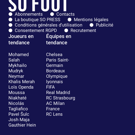
Abonnements
Contacts
La boutique SO PRESS
Mentions légales
Conditions générales d'utilisation
Publicité
Consentement RGPD
Recrutement
Joueurs en
Équipes en
tendance
tendance
Mohamed
Chelsea
Salah
Paris Saint-
Mykhailo
Germain
Mudryk
Bordeaux
Neymar
Olympique
Khalis Merah
lyonnais
Loïs Openda
FIFA
Moussa
Real Madrid
Niakhaté
RC Strasbourg
Nicolás
AC Milan
Tagliafico
France
Pavel Šulc
RC Lens
Josh Maja
Gauthier Hein