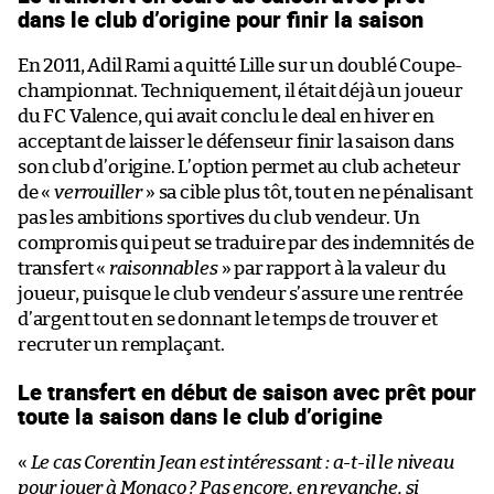
dans le club d’origine pour finir la saison
En 2011, Adil Rami a quitté Lille sur un doublé Coupe-
championnat. Techniquement, il était déjà un joueur
du FC Valence, qui avait conclu le deal en hiver en
acceptant de laisser le défenseur finir la saison dans
son club d’origine. L’option permet au club acheteur
de «
verrouiller
» sa cible plus tôt, tout en ne pénalisant
pas les ambitions sportives du club vendeur. Un
compromis qui peut se traduire par des indemnités de
transfert «
raisonnables
» par rapport à la valeur du
joueur, puisque le club vendeur s’assure une rentrée
d’argent tout en se donnant le temps de trouver et
recruter un remplaçant.
Le transfert en début de saison avec prêt pour
toute la saison dans le club d’origine
«
Le cas Corentin Jean est intéressant : a-t-il le niveau
pour jouer à Monaco ? Pas encore, en revanche, si