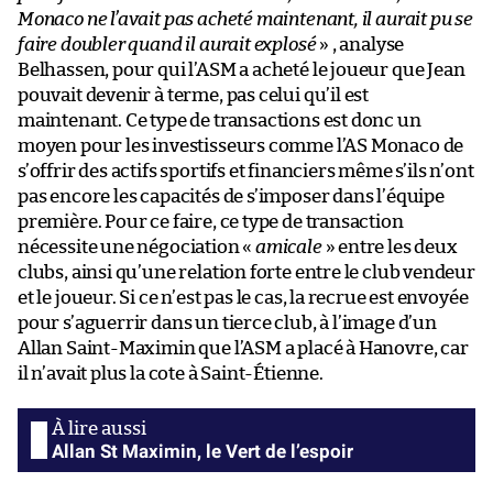
Monaco ne l’avait pas acheté maintenant, il aurait pu se
faire doubler quand il aurait explosé
» , analyse
Belhassen, pour qui l’ASM a acheté le joueur que Jean
pouvait devenir à terme, pas celui qu’il est
maintenant. Ce type de transactions est donc un
moyen pour les investisseurs comme l’AS Monaco de
s’offrir des actifs sportifs et financiers même s’ils n’ont
pas encore les capacités de s’imposer dans l’équipe
première. Pour ce faire, ce type de transaction
nécessite une négociation «
amicale
» entre les deux
clubs, ainsi qu’une relation forte entre le club vendeur
et le joueur. Si ce n’est pas le cas, la recrue est envoyée
pour s’aguerrir dans un tierce club, à l’image d’un
Allan Saint-Maximin que l’ASM a placé à Hanovre, car
il n’avait plus la cote à Saint-Étienne.
Allan St Maximin, le Vert de l’espoir