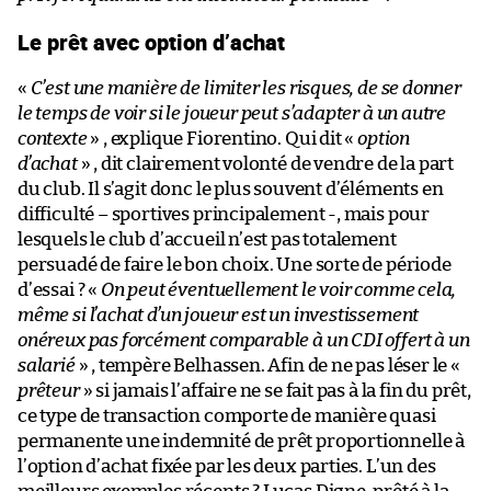
Le prêt avec option d’achat
«
C’est une manière de limiter les risques, de se donner
le temps de voir si le joueur peut s’adapter à un autre
contexte
» , explique Fiorentino. Qui dit «
option
d’achat
» , dit clairement volonté de vendre de la part
du club. Il s’agit donc le plus souvent d’éléments en
difficulté – sportives principalement -, mais pour
lesquels le club d’accueil n’est pas totalement
persuadé de faire le bon choix. Une sorte de période
d’essai ? «
On peut éventuellement le voir comme cela,
même si l’achat d’un joueur est un investissement
onéreux pas forcément comparable à un CDI offert à un
salarié
» , tempère Belhassen. Afin de ne pas léser le «
prêteur
» si jamais l’affaire ne se fait pas à la fin du prêt,
ce type de transaction comporte de manière quasi
permanente une indemnité de prêt proportionnelle à
l’option d’achat fixée par les deux parties. L’un des