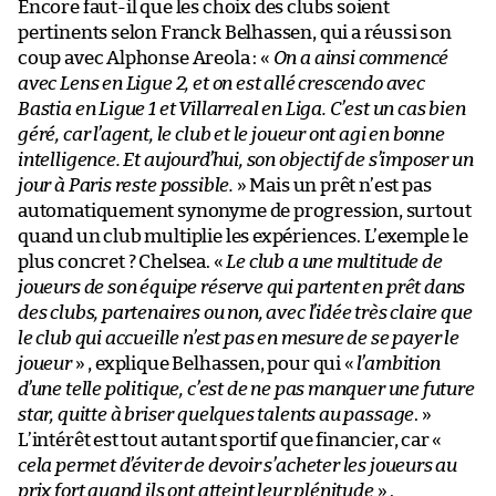
Encore faut-il que les choix des clubs soient
pertinents selon Franck Belhassen, qui a réussi son
coup avec Alphonse Areola : «
On a ainsi commencé
avec Lens en Ligue 2, et on est allé crescendo avec
Bastia en Ligue 1 et Villarreal en Liga. C’est un cas bien
géré, car l’agent, le club et le joueur ont agi en bonne
intelligence. Et aujourd’hui, son objectif de s’imposer un
jour à Paris reste possible.
» Mais un prêt n’est pas
automatiquement synonyme de progression, surtout
quand un club multiplie les expériences. L’exemple le
plus concret ? Chelsea. «
Le club a une multitude de
joueurs de son équipe réserve qui partent en prêt dans
des clubs, partenaires ou non, avec l’idée très claire que
le club qui accueille n’est pas en mesure de se payer le
joueur
» , explique Belhassen, pour qui «
l’ambition
d’une telle politique, c’est de ne pas manquer une future
star, quitte à briser quelques talents au passage
. »
L’intérêt est tout autant sportif que financier, car «
cela permet d’éviter de devoir s’acheter les joueurs au
prix fort quand ils ont atteint leur plénitude
» .