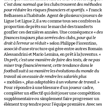
C’est donc normal que les clubs trouvent des méthodes
pour réduire les risques financiers et sportifs.
» Franck
Belhassen a l’habitude. Agent de plusieurs joueurs de
Ligue 1 et Ligue 2, il a vu comme tous ses confrères la
proportion de prêts sur le marché des transferts
gonfler ces dernières années. Une conséquence «
des
finances toujours plus serrées des clubs, pour qui le
droit à l’erreur se réduit
» selon Philippe Fiorentino,
associé d’une structure qui gère entre autres Romain
Alessandrini et Mario Lemina, en prêt à la Juventus. «
Un prêt, c’est une manière de faire des tests, de ne pas
miser trop financièrement, cette tendance dans le
football suit à sa manière les évolutions du monde du
travail où on essaie de rendre les salariés plus
« mobiles »,
plus adaptables à un volume de travail.
»
Pour répondre à une blessure d’un joueur cadre,
compléter un effectif qui doit jouer une compétition
supplémentaire ou simplement faire progresser un
élément trop tendre pour l’équipe première. Avec ses