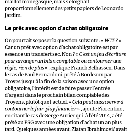
maillot monégasque, mais s’éloignait
proportionnellement des petits papiers de Leonardo
Jardim.
Le prêt avec option d’achat obligatoire
On pourrait se poser la question suivante : «
WTF ?
»
Car un prêt avec option d’achat obligatoire est par
essence un transfert sec. Non ? «
C’est un jeu d’écriture
pour arranger un bilan comptable ou contourner une
règle, rien de plus
» , explique Franck Belhassen. Dans
le cas de Paul Bernardoni, prêté à Bordeaux par
Troyes jusqu’à la fin de la saison avec une option
obligatoire, l’intérêt est de faire passer l’entrée
d’argent dans le prochain bilan comptable des
Troyens, plutôt que l’actuel. «
Cela peut aussi servir à
contourner le fair-play financier
» , ajoute Fiorentino,
en citant le cas de Serge Aurier qui, à l’été 2014, a été
prêté au PSG avec une obligation d’achat un an plus
tard. Quelques années avant, Zlatan Ibrahimović avait