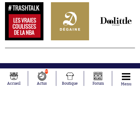
10
Accueil
Actus
Boutique
Forum
Menu
Abonnements
Contacts
La boutique SO PRESS
Mentions légales
Conditions générales d'utilisation
Publicité
Consentement RGPD
Recrutement
Joueurs en
Équipes en
tendance
tendance
Mohamed
Chelsea
Salah
Paris Saint-