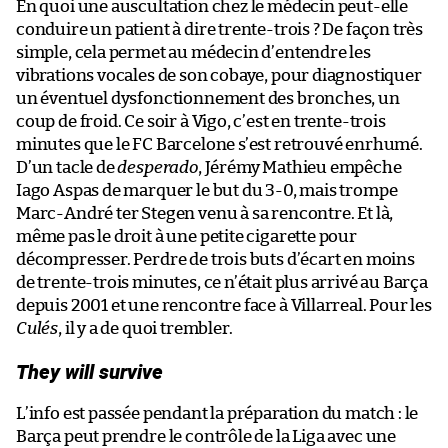
En quoi une auscultation chez le médecin peut-elle
conduire un patient à dire trente-trois ? De façon très
simple, cela permet au médecin d’entendre les
vibrations vocales de son cobaye, pour diagnostiquer
un éventuel dysfonctionnement des bronches, un
coup de froid. Ce soir à Vigo, c’est en trente-trois
minutes que le FC Barcelone s’est retrouvé enrhumé.
D’un tacle de
desperado
, Jérémy Mathieu empêche
Iago Aspas de marquer le but du 3-0, mais trompe
Marc-André ter Stegen venu à sa rencontre. Et là,
même pas le droit à une petite cigarette pour
décompresser. Perdre de trois buts d’écart en moins
de trente-trois minutes, ce n’était plus arrivé au Barça
depuis 2001 et une rencontre face à Villarreal. Pour les
Culés
, il y a de quoi trembler.
They will survive
L’info est passée pendant la préparation du match : le
Barça peut prendre le contrôle de la Liga avec une