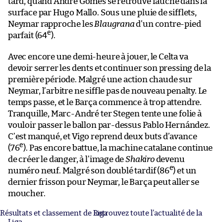
tard, quand André Gomes se retrouve fauché dans la
surface par Hugo Mallo. Sous une pluie de sifflets,
Neymar rapproche les
Blaugrana
d’un contre-pied
e
parfait (64
).
Avec encore une demi-heure à jouer, le Celta va
devoir serrer les dents et continuer son pressing de la
première période. Malgré une action chaude sur
Neymar, l’arbitre ne siffle pas de nouveau penalty. Le
temps passe, et le Barça commence à trop attendre.
Tranquille, Marc-André ter Stegen tente une folie à
vouloir passer le ballon par-dessus Pablo Hernández.
C’est manqué, et Vigo reprend deux buts d’avance
e
(76
). Pas encore battue, la machine catalane continue
de créer le danger, à l’image de
Shakiro
devenu
e
numéro neuf. Malgré son doublé tardif (86
) et un
dernier frisson pour Neymar, le Barça peut aller se
moucher.
Résultats et classement de Liga
Retrouvez toute l’actualité de la