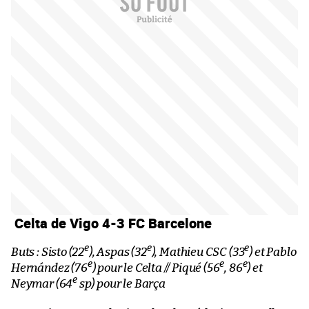
Celta de Vigo 4-3 FC Barcelone
e
e
e
Buts : Sisto (22
), Aspas (32
), Mathieu CSC (33
) et Pablo
e
e
e
Hernández (76
) pour le Celta // Piqué (56
, 86
) et
e
Neymar (64
sp) pour le Barça