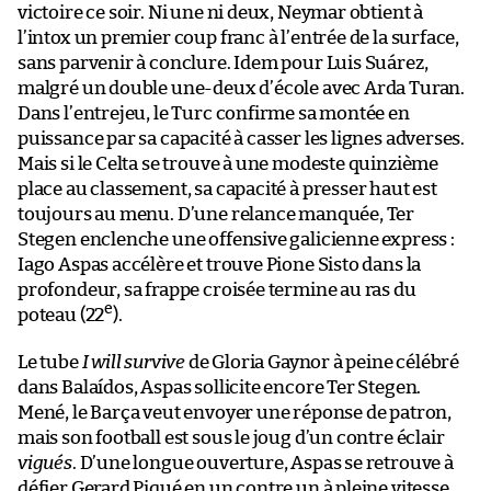
victoire ce soir. Ni une ni deux, Neymar obtient à
l’intox un premier coup franc à l’entrée de la surface,
sans parvenir à conclure. Idem pour Luis Suárez,
malgré un double une-deux d’école avec Arda Turan.
Dans l’entrejeu, le Turc confirme sa montée en
puissance par sa capacité à casser les lignes adverses.
Mais si le Celta se trouve à une modeste quinzième
place au classement, sa capacité à presser haut est
toujours au menu. D’une relance manquée, Ter
Stegen enclenche une offensive galicienne express :
Iago Aspas accélère et trouve Pione Sisto dans la
profondeur, sa frappe croisée termine au ras du
e
poteau (22
).
Le tube
I will survive
de Gloria Gaynor à peine célébré
dans Balaídos, Aspas sollicite encore Ter Stegen.
Mené, le Barça veut envoyer une réponse de patron,
mais son football est sous le joug d’un contre éclair
vigués
. D’une longue ouverture, Aspas se retrouve à
défier Gerard Piqué en un contre un à pleine vitesse.