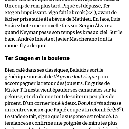
Un coup de rein plus tard, Piqué est dépassé, Ter
e
Stegen impuissant. Vigo fait le break (32
), avant de
lâcher prise suite à la bévue de Mathieu. En face, Luis
Suárez bute une nouvelle fois sur Sergio Álvarez
quand Neymar passe son temps les bras au ciel. Sur le
banc, Andrés Iniesta et Javier Mascherano font la
moue. Il y a de quoi.
Ter Stegen et la boulette
Bien calé dans ses classiques, Balaídos sort le
générique musical de
L’Agence tout risque
pour
accompagner la retour des joueurs. En guise de
Mister T, Iniesta vient épauler ses camarades sur la
pelouse, et cela donne tout de suite un peu plus de
piment. D’un corner joué à deux,
Don Andrés
adresse
e
un centre vicieux que Piqué coupe à la retombée (58
).
Le stade se tait, signe que le suspense est relancé. La
tendance se confirme une poignée de minutes plus