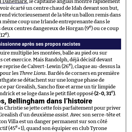
 au Danemark
, le capitaine anglais montre rapidement
avoir écarté un centre chaud de Idah devant son but,
rend victorieusement de la tête un ballon remis dans
du même coup une Irlande entreprenante dans le
e
es deux centres dangereux de Horgan (9
) ou ce coup
e
(12
).
missionne après ses propos racistes
ire multiplie les montées, balle au pied ou sur
ns cet exercice. Mais Randolph, déjà décisif devant
e
te reprise de Calvert-Lewin (26
), claque au-dessus la
 pour les
Three Lions
. Bardés de corners en première
uthgate se détachent sur une longue phase de
ce par Grealish, Sancho fixe et arme un tir limpide
e
ndrick et se loge dans le petit filet opposé
(2-0, 31
)
.
s, Bellingham dans l’histoire
 Christie se jette cette fois parfaitement pour priver
 Grealish d’un deuxième
assist
. Avec son serre-tête et
Aston Villa est un danger permanent sur son côté
e
ctif (45
+1), quand son équipier en club Tyrone