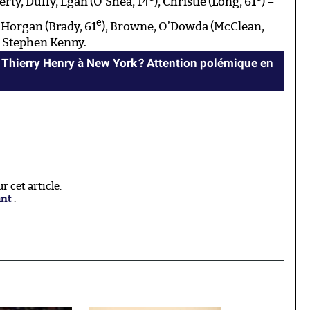
ty, Duffy, Egan (O’Shea, 14
), Christie (Long, 61
) –
e
– Horgan (Brady, 61
), Browne, O’Dowda (McClean,
Stephen Kenny.
Thierry Henry à New York ? Attention polémique en
 cet article.
ant
.