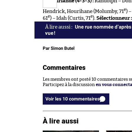
Irlande (4-3-3) :
Randolph – Doher
e
Hendrick, Hourihane (Molumby, 71
) 
e
e
61
) – Idah (Curtis, 71
).
Sélectionneur :
Une rue nommée d’après 
vue !
Par Simon Butel
Commentaires
Les membres ont posté 10 commentaires sur
Participez à la discussion
en vous connect
Voir les 10 commentaires
À lire aussi