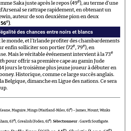
e
omme Saka juste après le repos (49
), au terme d’une
 d’Arsenal se rattrape rapidement, en obtenant un
Lewin, auteur de son deuxième pion en deux
e
 56
)
.
galité des chances entre noirs et blancs
ut le monde, et l’Irlande profiter des chambardements
e
e
 enfin solliciter son portier (72
, 79
), en
e
e. Mais le véritable événement intervient à la 73
th
pour offrir sa première cape au gamin Jude
14 jours le troisième plus jeune joueur à débuter en
Rooney. Historique, comme ce large succès anglais.
la Belgique, dimanche en Ligue des nations. Ce sera
oup.
e
 Keane, Maguire, Mings (Maitland-Niles, 61
) – James, Mount, Winks
e
e
aham, 63
), Grealish (Foden, 61
).
Sélectionneur :
Gareth Southgate.
e
e