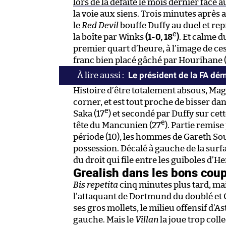
lors de la défaite le mois dernier face
la voie aux siens. Trois minutes après 
le
Red Devil
bouffe Duffy au duel et rep
e
la boîte par Winks
(1-0, 18
)
. Et calme 
premier quart d’heure, à l’image de c
franc bien placé gâché par Hourihane 
Le président de la FA dé
Histoire d’être totalement absous, Magu
corner, et est tout proche de bisser da
e
Saka (17
) et secondé par Duffy sur cet
e
tête du Mancunien (27
). Partie remise
période (10), les hommes de Gareth So
possession. Décalé à gauche de la surfa
du droit qui file entre les guiboles d’He
Grealish dans les bons coup
Bis repetita
cinq minutes plus tard, mais
l’attaquant de Dortmund du doublé et
ses gros mollets, le milieu offensif d’
gauche. Mais le
Villan
la joue trop colle