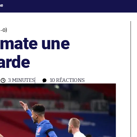
ne
-0)
 mate une
larde
3 MINUTES
10
RÉACTIONS