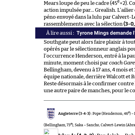
e
Mears loupe de peu le cadre (45
+2). C
action impulsée par… Grealish. L’ailier
péno envoyé dans la lulu par Calvert-
rassemblements avec la sélection
(3-0,
Tyrone Mings demande l’é
Southgate peut alors faire plaisir à to
opérés par le sélectionneur anglais pour
l’occurrence Henderson, entré à la paus
minute, moment choisi par
coach Gare
Bellingham, devenu à 17 ans, 4 mois et 
équipe nationale, derrière Walcott et 
Reste désormais à le confirmer contre 
une autre paire de manches, pour le c
e
Angleterre (3-4-3) :
Pope (Henderson, 46
) –
e
(Bellingham, 73
), Saka – Sancho, Calvert-Lewin (Abr