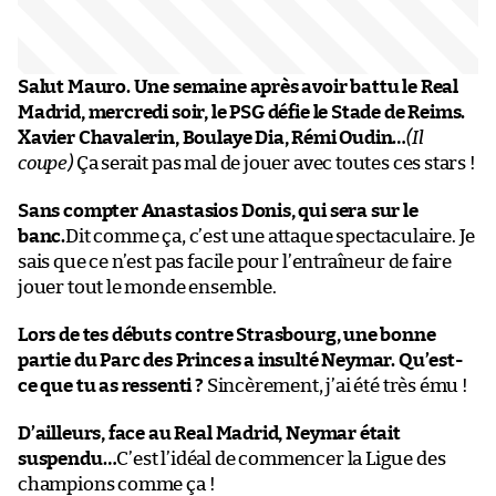
Salut Mauro. Une semaine après avoir battu le Real
Madrid, mercredi soir, le PSG défie le Stade de Reims.
Xavier Chavalerin, Boulaye Dia, Rémi Oudin…
(Il
coupe)
Ça serait pas mal de jouer avec toutes ces stars !
Sans compter Anastasios Donis, qui sera sur le
banc.
Dit comme ça, c’est une attaque spectaculaire. Je
sais que ce n’est pas facile pour l’entraîneur de faire
jouer tout le monde ensemble.
Lors de tes débuts contre Strasbourg, une bonne
partie du Parc des Princes a insulté Neymar. Qu’est-
ce que tu as ressenti ?
Sincèrement, j’ai été très ému !
D’ailleurs, face au Real Madrid, Neymar était
suspendu…
C’est l’idéal de commencer la Ligue des
champions comme ça !