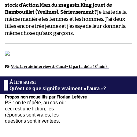
stock d’Action Man du magasin King Jouet de
Rambouillet (Yvelines). Sérieusement ?
Je traite de la
même manière les femmes et les hommes. J’ai deux
filles encore très jeunes et j’essaye de leur donner la
même chose qu’aux garçons.
e
PS :
Voici la vraie interview de Canal+ (à partir de la 48
min)…
Qu'est ce que signifie vraiment « l'aura » ?
Propos non recueillis par Florian Lefèvre
PS : on le répète, au cas où:
ceci est une fiction, les
réponses sont vraies, les
questions sont inventées.