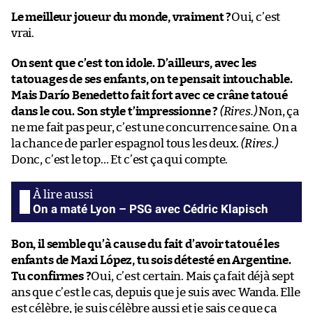
Le meilleur joueur du monde, vraiment ?
Oui, c’est
vrai.
On sent que c’est ton idole. D’ailleurs, avec les
tatouages de ses enfants, on te pensait intouchable.
Mais Darío Benedetto fait fort avec ce crâne tatoué
dans le cou. Son style t’impressionne ?
(Rires.)
Non, ça
ne me fait pas peur, c’est une concurrence saine. On a
la chance de parler espagnol tous les deux.
(Rires.)
Donc, c’est le top… Et c’est ça qui compte.
On a maté Lyon – PSG avec Cédric Klapisch
Bon, il semble qu’à cause du fait d’avoir tatoué les
enfants de Maxi López, tu sois détesté en Argentine.
Tu confirmes ?
Oui, c’est certain. Mais ça fait déjà sept
ans que c’est le cas, depuis que je suis avec Wanda. Elle
est célèbre, je suis célèbre aussi et je sais ce que ça