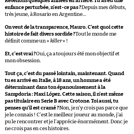
Revenons quelques années en arrière. Tu as eu une
enfance perturbée, n’est-ce pas ?
Depuis mes débuts,
très jeune, à Rosario en Argentine…
On veut de la transparence, Mauro. C’est quoi cette
histoire de fait divers sordide ?
Tout le monde me
définit comme un «
killer
» !
Et, c’est vrai ?
Oui, ça a toujours été mon objectif et
mon obsession.
Tout ça, c’est du passé lointain, maintenant. Quand
tu es arrivé en Italie, à 18 ans, un homme a été
déterminant dans ton épanouissement à la
Sampdoria : Maxi López. Cette saison, il n’est même
pas titulaire en Serie B avec Crotone. Toi aussi, tu
penses qu’il est cramé ?
Non, je n’y crois pas parce que
je le connais ! C’est le meilleur joueur au monde, j’ai
pu le rencontrer et je l’apprécie énormément. Donc je
ne crois pas en ces histoires.