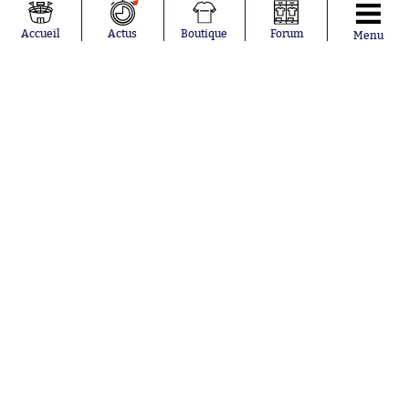
Accueil
Actus
Boutique
Forum
Menu
Abonnements
Contacts
La boutique SO PRESS
Mentions légales
Conditions générales d'utilisation
Publicité
Consentement RGPD
Recrutement
Joueurs en
Équipes en
tendance
tendance
Lionel Messi
Paris Saint-
Maghnes
Germain
Akliouche
Real Madrid
Mohamed
Olympique de