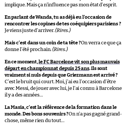
implique. Mais ça n’influence pas mon état d’esprit.
En parlant de Wanda, tu as déjà eu l’occasion de
rencontrer les copines de tes coéquipiers parisiens ?
Je viens juste d’arriver.
(Rires.)
Mais c’est dans un coin de ta tête ?
On verra ce que ça
donne l’été prochain.
(Rires.)
En ce moment,
le FC Barcelone vit son plus mauvais
départ en championnat depuis 25 ans
. Ils sont
vraiment si nuls depuis que Griezmann est arrivé ?
C’est le bruit qui court. Moi, j’ai eu l’occasion d’être
avec Messi, de jouer avec lui, je l’ai connu à Barcelone
il y a des années…
La Masia, c’est la référence de la formation dans le
monde. Des bons souvenirs ?
On n’a pas gagné grand-
chose, même rien du tout…