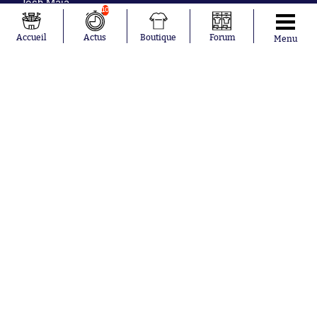
Josh Maja
10
Gauthier Hein
Accueil
Actus
Boutique
Forum
Menu