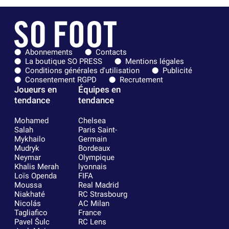
Abonnements
Contacts
La boutique SO PRESS
Mentions légales
Conditions générales d'utilisation
Publicité
Consentement RGPD
Recrutement
Joueurs en
Équipes en
tendance
tendance
Mohamed
Chelsea
Salah
Paris Saint-
Mykhailo
Germain
Mudryk
Bordeaux
Neymar
Olympique
Khalis Merah
lyonnais
Loïs Openda
FIFA
Moussa
Real Madrid
Niakhaté
RC Strasbourg
Nicolás
AC Milan
Tagliafico
France
Pavel Šulc
RC Lens