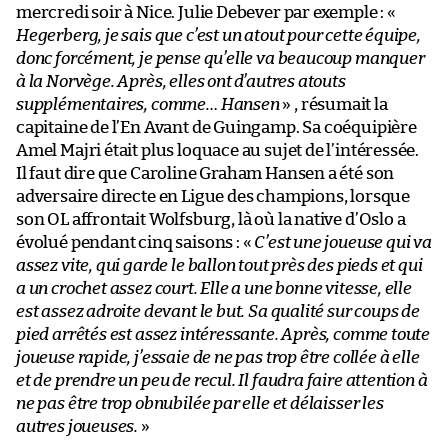
mercredi soir à Nice. Julie Debever par exemple : «
Hegerberg, je sais que c’est un atout pour cette équipe,
donc forcément, je pense qu’elle va beaucoup manquer
à la Norvège. Après, elles ont d’autres atouts
supplémentaires, comme… Hansen
» , résumait la
capitaine de l’En Avant de Guingamp. Sa coéquipière
Amel Majri était plus loquace au sujet de l’intéressée.
Il faut dire que Caroline Graham Hansen a été son
adversaire directe en Ligue des champions, lorsque
son OL affrontait Wolfsburg, là où la native d’Oslo a
évolué pendant cinq saisons : «
C’est une joueuse qui va
assez vite, qui garde le ballon tout près des pieds et qui
a un crochet assez court. Elle a une bonne vitesse, elle
est assez adroite devant le but. Sa qualité sur coups de
pied arrêtés est assez intéressante. Après, comme toute
joueuse rapide, j’essaie de ne pas trop être collée à elle
et de prendre un peu de recul. Il faudra faire attention à
ne pas être trop obnubilée par elle et délaisser les
autres joueuses.
»