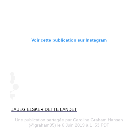
Voir cette publication sur Instagram
JA JEG ELSKER DETTE LANDET
Une publication partagée par
Caroline Graham Hansen
(@graham95) le 6 Juin 2019 à 1 :53 PDT