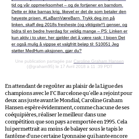
tid og vår oppmerksomhet – og de fortjener en barndom.
Dette er ikke barnas krig, likevel er det de som betaler den
høyeste prisen. #LaBarnVæreBarn. Trykk deg inn på
linken, skaff deg 2018s fresheste (og viktigste!!) genser, og
bidra til en bedre hverdag for veldig mange – PS: Linken er
kun aktiv i to uker, her gjelder det å være rask: I bioen Det
er også mulig å vippse et valgfritt beløp til: 510051 Jeg
støtter MedHum-aksjonen, gjør du?
Une publication partagée par
Caroline Graham Hansen
(@graham95) le 17 Avril 2018 à 11 :39 PDT
En attendant de regoûter au plaisir de la Ligue des
champions avec le FC Barcelone qu’elle a rejoint pour
deux ans juste avant le Mondial, Caroline Graham
Hansen espère évidemment, comme chacune de ses
coéquipières, réaliser le meilleur dans une
compétition que son pays a remportée en 1995. Cela
lui permettrait au moins de balayer sous le tapis le
fantôme d’une certaine Lyonnaise qui hante encore