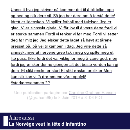
Uansett hva jeg skriver nå kommer det til å bli tolket opp
og ned og slik dere vil. Så jeg ber dere om å forstå dette!
Idrett er lidenskap. Vi spiller fotball med følelser. Jeg er
glad. Vi er sinnsykt glade. Vi får lov til å være dette fordi vi
er sterke sammen Fordi vi tenker vi før meg Fordi vi setter
deg før mitt jeg Jeg elsker dette laget så høyt at tårene
presset på, på vei til kampen i dag. Jeg ville dette så
sinnsykt mye at nervene grep tak i meg og spilte meg et
lite puss. Ikke fordi det var viktig for meg å være god, men
fordi jeg ønsker denne gjengen alt det beste verden kan gi
dem. Et slikt ønske er stort Et slikt ønske forplikter Men
kun slik kan vi få drømmene våre oppfylt!
#sterkeresammen ??
Une publication partagée par
Caroline Graham Hansen
(@graham95) le 8 Juin 2019 à 3 :06 PDT
La Norvège veut la tête d’Infantino