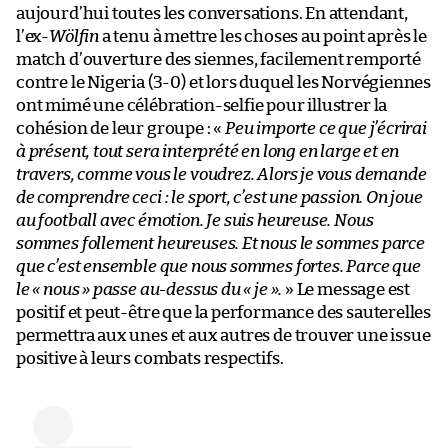
aujourd’hui toutes les conversations. En attendant,
l’ex-
Wölfin
a tenu à mettre les choses au point après le
match d’ouverture des siennes, facilement remporté
contre le Nigeria (3-0) et lors duquel les Norvégiennes
ont mimé une célébration-selfie pour illustrer la
cohésion de leur groupe : «
Peu importe ce que j’écrirai
à présent, tout sera interprété en long en large et en
travers, comme vous le voudrez. Alors je vous demande
de comprendre ceci : le sport, c’est une passion. On joue
au football avec émotion. Je suis heureuse. Nous
sommes follement heureuses. Et nous le sommes parce
que c’est ensemble que nous sommes fortes. Parce que
le « nous » passe au-dessus du « je ».
» Le message est
positif et peut-être que la performance des sauterelles
permettra aux unes et aux autres de trouver une issue
positive à leurs combats respectifs.