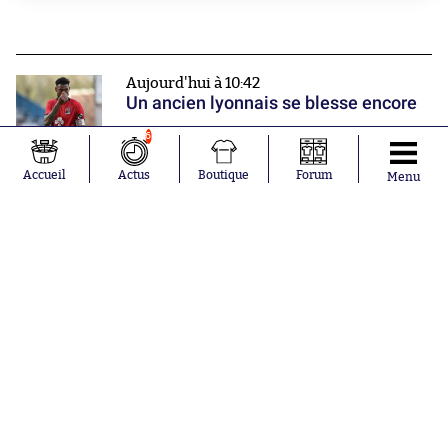
Aujourd'hui à 10:42
Un ancien lyonnais se blesse encore
6
Accueil
Actus
Boutique
Forum
Aujourd'hui à 10:23
Menu
Messi a été menacé par des attentats
à la bombe au Mondial
Mercato
Liverpool se renforce en défense
Nos partenaires