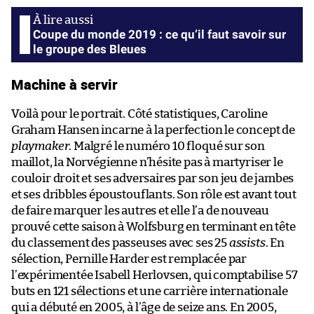
Coupe du monde 2019 : ce qu’il faut savoir sur
le groupe des Bleues
Machine à servir
Voilà pour le portrait. Côté statistiques, Caroline
Graham Hansen incarne à la perfection le concept de
playmaker
. Malgré le numéro 10 floqué sur son
maillot, la Norvégienne n’hésite pas à martyriser le
couloir droit et ses adversaires par son jeu de jambes
et ses dribbles époustouflants. Son rôle est avant tout
de faire marquer les autres et elle l’a de nouveau
prouvé cette saison à Wolfsburg en terminant en tête
du classement des passeuses avec ses 25
assists
. En
sélection, Pernille Harder est remplacée par
l’expérimentée Isabell Herlovsen, qui comptabilise 57
buts en 121 sélections et une carrière internationale
qui a débuté en 2005, à l’âge de seize ans. En 2005,