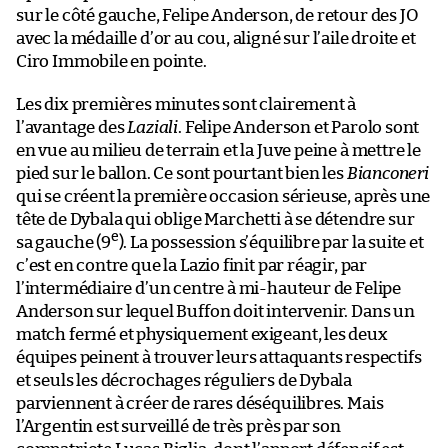
sur le côté gauche, Felipe Anderson, de retour des JO
avec la médaille d’or au cou, aligné sur l’aile droite et
Ciro Immobile en pointe.
Les dix premières minutes sont clairement à
l’avantage des
Laziali
. Felipe Anderson et Parolo sont
en vue au milieu de terrain et la Juve peine à mettre le
pied sur le ballon. Ce sont pourtant bien les
Bianconeri
qui se créent la première occasion sérieuse, après une
tête de Dybala qui oblige Marchetti à se détendre sur
e
sa gauche (9
). La possession s’équilibre par la suite et
c’est en contre que la Lazio finit par réagir, par
l’intermédiaire d’un centre à mi-hauteur de Felipe
Anderson sur lequel Buffon doit intervenir. Dans un
match fermé et physiquement exigeant, les deux
équipes peinent à trouver leurs attaquants respectifs
et seuls les décrochages réguliers de Dybala
parviennent à créer de rares déséquilibres. Mais
l’Argentin est surveillé de très près par son