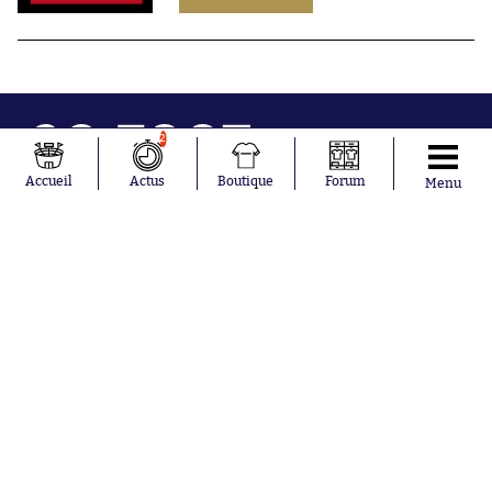
2
Accueil
Actus
Boutique
Forum
Menu
Abonnements
Contacts
La boutique SO PRESS
Mentions légales
Conditions générales d'utilisation
Publicité
Consentement RGPD
Recrutement
Joueurs en
Équipes en
tendance
tendance
Mohamed
Chelsea
Salah
Paris Saint-
Mykhailo
Germain
Mudryk
Bordeaux
Neymar
Olympique
Khalis Merah
lyonnais
Loïs Openda
FIFA
Moussa
Real Madrid