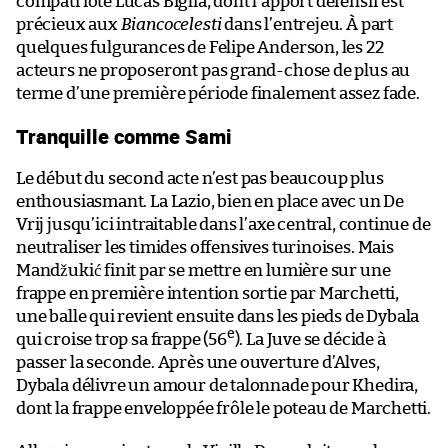
compatriote Lucas Biglia, dont l’apport défensif est
précieux aux
Biancocelesti
dans l’entrejeu. À part
quelques fulgurances de Felipe Anderson, les 22
acteurs ne proposeront pas grand-chose de plus au
terme d’une première période finalement assez fade.
Tranquille comme Sami
Le début du second acte n’est pas beaucoup plus
enthousiasmant. La Lazio, bien en place avec un De
Vrij jusqu’ici intraitable dans l’axe central, continue de
neutraliser les timides offensives turinoises. Mais
Mandžukić finit par se mettre en lumière sur une
frappe en première intention sortie par Marchetti,
une balle qui revient ensuite dans les pieds de Dybala
e
qui croise trop sa frappe (56
). La Juve se décide à
passer la seconde. Après une ouverture d’Alves,
Dybala délivre un amour de talonnade pour Khedira,
dont la frappe enveloppée frôle le poteau de Marchetti.