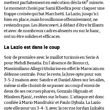
e
mettent parfaitement en exécution dès la 66
minute.
Le moment choisi par Sami Khedira pour claquer une
frappe croisée qui bat Marchetti. La Lazio, jusqu’ici
bien en place, mais brouillonne offensivement, ne
reviendra pas. Les
Bianconeri
, à défaut d’être brillants
et avec de nombreux cadres absents ou sur le banc,
ont su être solides et efficaces.
La Lazio est dans le coup
Soir de première avec le maillot turinois en Serie A
pour Mehdi Benatia. En l’absence de Bonucci,
Massimiliano Allegri titularise en effet le Marocain en
défense centrale. Pour le reste, la Juve opte pour son
3-5-2 maison avec Sandro et Daniel Alves sur les ailes,
même si elle choisit de se passer au coup d’envoi de
deux de ses recrues phares, Gonzalo Higuaín et
Miralem Pjanić, restées sur le banc. L’attaque est donc
confiée à Mario Mandžukić et Paulo Dybala. La Lazio
opte elle pour un 3-4-3, avec la recrue Jordan Lukaku