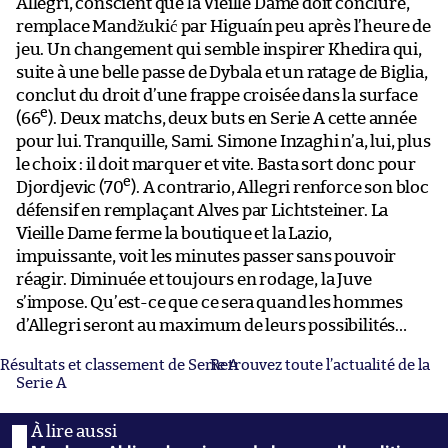
Allegri, conscient que la Vieille Dame doit conclure,
remplace Mandžukić par Higuaín peu après l’heure de
jeu. Un changement qui semble inspirer Khedira qui,
suite à une belle passe de Dybala et un ratage de Biglia,
conclut du droit d’une frappe croisée dans la surface
e
(66
). Deux matchs, deux buts en Serie A cette année
pour lui. Tranquille, Sami. Simone Inzaghi n’a, lui, plus
le choix : il doit marquer et vite. Basta sort donc pour
e
Djordjevic (70
). A contrario, Allegri renforce son bloc
défensif en remplaçant Alves par Lichtsteiner. La
Vieille Dame ferme la boutique et la Lazio,
impuissante, voit les minutes passer sans pouvoir
réagir. Diminuée et toujours en rodage, la Juve
s’impose. Qu’est-ce que ce sera quand les hommes
d’Allegri seront au maximum de leurs possibilités…
Résultats et classement de Serie A
Retrouvez toute l’actualité de la
Serie A