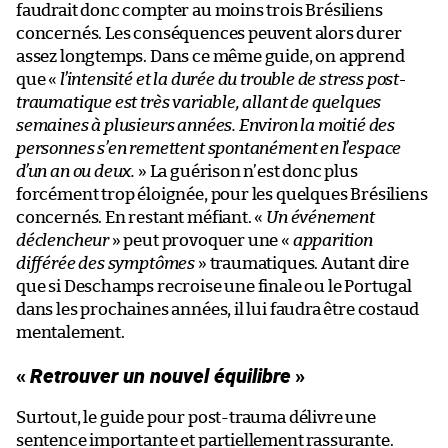
faudrait donc compter au moins trois Brésiliens
concernés. Les conséquences peuvent alors durer
assez longtemps. Dans ce même guide, on apprend
que «
l’intensité et la durée du trouble de stress post-
traumatique est très variable, allant de quelques
semaines à plusieurs années. Environ la moitié des
personnes s’en remettent spontanément en l’espace
d’un an ou deux.
» La guérison n’est donc plus
forcément trop éloignée, pour les quelques Brésiliens
concernés. En restant méfiant. «
Un événement
déclencheur
» peut provoquer une «
apparition
différée des symptômes
» traumatiques. Autant dire
que si Deschamps recroise une finale ou le Portugal
dans les prochaines années, il lui faudra être costaud
mentalement.
«
Retrouver un nouvel équilibre
»
Surtout, le guide pour post-trauma délivre une
sentence importante et partiellement rassurante.