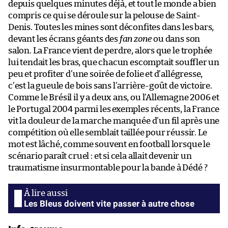
depuis quelques minutes déjà, et tout le monde a bien
compris ce qui se déroule sur la pelouse de Saint-
Denis. Toutes les mines sont déconfites dans les bars,
devant les écrans géants des
fan zone
ou dans son
salon. La France vient de perdre, alors que le trophée
lui tendait les bras, que chacun escomptait souffler un
peu et profiter d’une soirée de folie et d’allégresse,
c’est la gueule de bois sans l’arrière-goût de victoire.
Comme le Brésil il y a deux ans, ou l’Allemagne 2006 et
le Portugal 2004 parmi les exemples récents, la France
vit la douleur de la marche manquée d’un fil après une
compétition où elle semblait taillée pour réussir. Le
mot est lâché, comme souvent en football lorsque le
scénario paraît cruel : et si cela allait devenir un
traumatisme insurmontable pour la bande à Dédé ?
Les Bleus doivent vite passer à autre chose