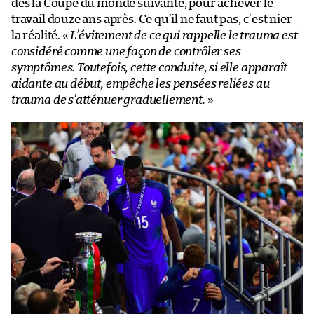
dès la Coupe du monde suivante, pour achever le
travail douze ans après. Ce qu’il ne faut pas, c’est nier
la réalité. «
L’évitement de ce qui rappelle le trauma est
considéré comme une façon de contrôler ses
symptômes. Toutefois, cette conduite, si elle apparaît
aidante au début, empêche les pensées reliées au
trauma de s’atténuer graduellement.
»