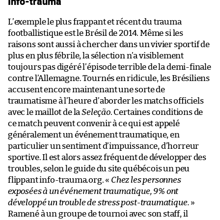
Info-trauma
L’exemple le plus frappant et récent du trauma
footballistique est le Brésil de 2014. Même si les
raisons sont aussi à chercher dans un vivier sportif de
plus en plus fébrile, la sélection n’a visiblement
toujours pas digéré l’épisode terrible de la demi-finale
contre l’Allemagne. Tournés en ridicule, les Brésiliens
accusent encore maintenant une sorte de
traumatisme à l’heure d’aborder les matchs officiels
avec le maillot de la
Seleção
. Certaines conditions de
ce match peuvent convenir à ce qui est appelé
généralement un événement traumatique, en
particulier un sentiment d’impuissance, d’horreur
sportive. Il est alors assez fréquent de développer des
troubles, selon le guide du site québécois un peu
flippant info-trauma.org. «
Chez les personnes
exposées à un événement traumatique, 9% ont
développé un trouble de stress post-traumatique.
»
Ramené à un groupe de tournoi avec son staff, il