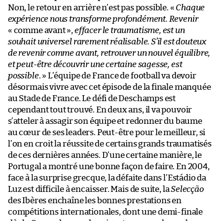
Non, le retour en arrière n’est pas possible. «
Chaque
expérience nous transforme profondément. Revenir
« comme avant »,
effacer le traumatisme, est un
souhait universel rarement réalisable. S’il est douteux
de revenir comme avant, retrouver un nouvel équilibre,
et peut-être découvrir une certaine sagesse, est
possible
. » L’équipe de France de football va devoir
désormais vivre avec cet épisode de la finale manquée
au Stade de France. Le défi de Deschamps est
cependant tout trouvé. En deux ans, il va pouvoir
s’atteler à assagir son équipe et redonner du baume
au cœur de ses leaders. Peut-être pour le meilleur, si
l’on en croit la réussite de certains grands traumatisés
de ces dernières années. D’une certaine manière, le
Portugal a montré une bonne façon de faire. En 2004,
face à la surprise grecque, la défaite dans l’Estádio da
Luz est difficile à encaisser. Mais de suite, la
Selecção
des Ibères enchaîne les bonnes prestations en
compétitions internationales, dont une demi-finale