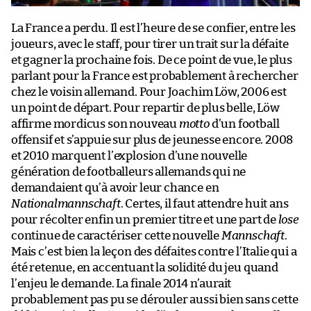
La France a perdu. Il est l’heure de se confier, entre les
joueurs, avec le staff, pour tirer un trait sur la défaite
et gagner la prochaine fois. De ce point de vue, le plus
parlant pour la France est probablement à rechercher
chez le voisin allemand. Pour Joachim Löw, 2006 est
un point de départ. Pour repartir de plus belle, Löw
affirme mordicus son nouveau
motto
d’un football
offensif et s’appuie sur plus de jeunesse encore. 2008
et 2010 marquent l’explosion d’une nouvelle
génération de footballeurs allemands qui ne
demandaient qu’à avoir leur chance en
Nationalmannschaft
. Certes, il faut attendre huit ans
pour récolter enfin un premier titre et une part de
lose
continue de caractériser cette nouvelle
Mannschaft
.
Mais c’est bien la leçon des défaites contre l’Italie qui a
été retenue, en accentuant la solidité du jeu quand
l’enjeu le demande. La finale 2014 n’aurait
probablement pas pu se dérouler aussi bien sans cette