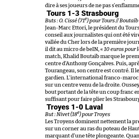
dire à ses joueurs de ne pas s’enflamme
Tours 1-3 Strasbourg
e
Buts : O. Cissé (71
) pour Tours // Boutaïb
Jean-Marc Ettori, le président du Tou
conseil aux journalistes qui ont été vi
vallée du Cher lors de la première jour
il dit au micro de beIN, «
10 euros pour l
match, Khalid Boutaïb marque le premi
centre d’Anthony Gonçalves. Puis, aprè
Tourangeau, son centre est contré. Il le
gardien. L’international franco-maroc
sur un centre venu de la droite. Ousse
bout portant de la tête un coup franc e
suffisant pour faire plier les Strasbour
Troyes 1-0 Laval
e
But : Nivet (18
) pour Troyes
Les Troyens dominent nettement la pr
sur un corner au ras du poteau de Haut
marquant d’une tête plongeante. Quant 