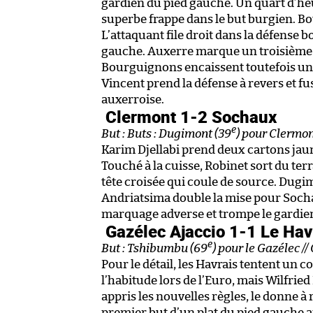
gardien du pied gauche. Un quart d’heur
superbe frappe dans le but burgien. Bo
L’attaquant file droit dans la défense 
gauche. Auxerre marque un troisième 
Bourguignons encaissent toutefois un 
Vincent prend la défense à revers et fus
auxerroise.
Clermont 1-2 Sochaux
e
But : Buts : Dugimont (39
) pour Clermon
Karim Djellabi prend deux cartons jaun
Touché à la cuisse, Robinet sort du ter
tête croisée qui coule de source. Dugi
Andriatsima double la mise pour Socha
marquage adverse et trompe le gardie
Gazélec Ajaccio 1-1 Le Ha
e
But : Tshibumbu (69
) pour le Gazélec //
Pour le détail, les Havrais tentent un 
l’habitude lors de l’Euro, mais Wilfried
appris les nouvelles règles, le donne à 
premier but d’un plat du pied gauche 