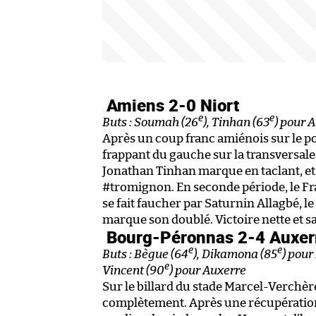
Amiens 2-0 Niort
e
e
Buts : Soumah (26
), Tinhan (63
) pour 
Après un coup franc amiénois sur le p
frappant du gauche sur la transversale
Jonathan Tinhan marque en taclant, et 
#tromignon. En seconde période, le Fr
se fait faucher par Saturnin Allagbé, le
marque son doublé. Victoire nette et 
Bourg-Péronnas 2-4 Auxe
e
e
Buts : Bègue (64
), Dikamona (85
) pour
e
Vincent (90
) pour Auxerre
Sur le billard du stade Marcel-Verchèr
complètement. Après une récupération a