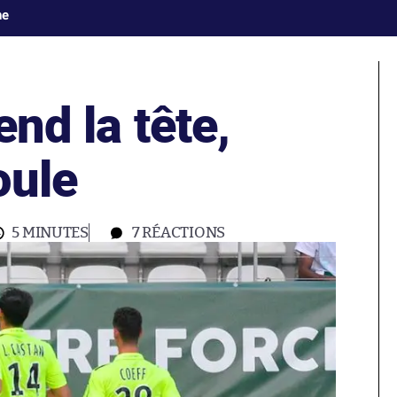
ne
end la tête,
oule
5 MINUTES
7
RÉACTIONS