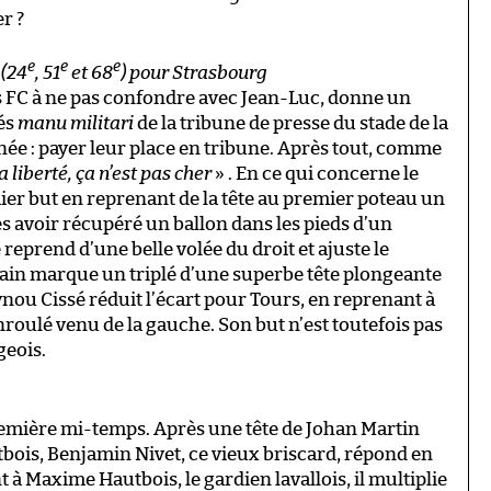
r ?
e
e
e
 (24
, 51
et 68
) pour Strasbourg
rs FC à ne pas confondre avec Jean-Luc, donne un
rés
manu militari
de la tribune de presse du stade de la
née : payer leur place en tribune. Après tout, comme
a liberté, ça n’est pas cher
» . En ce qui concerne le
er but en reprenant de la tête au premier poteau un
s avoir récupéré un ballon dans les pieds d’un
 reprend d’une belle volée du droit et ajuste le
ain marque un triplé d’une superbe tête plongeante
ynou Cissé réduit l’écart pour Tours, en reprenant à
nroulé venu de la gauche. Son but n’est toutefois pas
geois.
emière mi-temps. Après une tête de Johan Martin
bois, Benjamin Nivet, ce vieux briscard, répond en
à Maxime Hautbois, le gardien lavallois, il multiplie