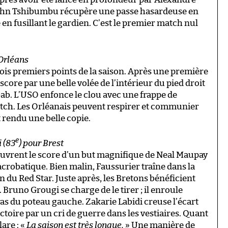
John Tshibumbu récupère une passe hasardeuse en
e en fusillant le gardien. C’est le premier match nul
 Orléans
ois premiers points de la saison. Après une première
core par une belle volée de l’intérieur du pied droit
ab. L’USO enfonce le clou avec une frappe de
ch. Les Orléanais peuvent respirer et communier
t rendu une belle copie.
e
i (83
) pour Brest
ouvrent le score d’un but magnifique de Neal Maupay
acrobatique. Bien malin, Faussurier traîne dans la
n du Red Star. Juste après, les Bretons bénéficient
. Bruno Grougi se charge de le tirer ; il enroule
ras du poteau gauche. Zakarie Labidi creuse l’écart
ictoire par un cri de guerre dans les vestiaires. Quant
lare : «
La saison est très longue.
» Une manière de