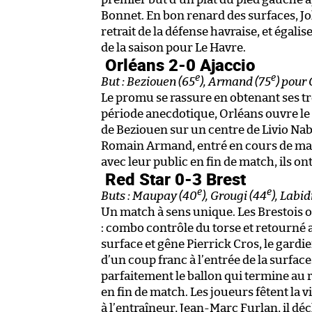
Bonnet. En bon renard des surfaces, 
retrait de la défense havraise, et égalis
de la saison pour Le Havre.
Orléans 2-0 Ajaccio
e
e
But : Beziouen (65
), Armand (75
) pour
Le promu se rassure en obtenant ses tr
période anecdotique, Orléans ouvre le s
de Beziouen sur un centre de Livio Nab
Romain Armand, entré en cours de mat
avec leur public en fin de match, ils on
Red Star 0-3 Brest
e
e
Buts : Maupay (40
), Grougi (44
), Labid
Un match à sens unique. Les Brestois 
: combo contrôle du torse et retourné 
surface et gêne Pierrick Cros, le gardie
d’un coup franc à l’entrée de la surface
parfaitement le ballon qui termine au 
en fin de match. Les joueurs fêtent la v
à l’entraîneur, Jean-Marc Furlan, il déc