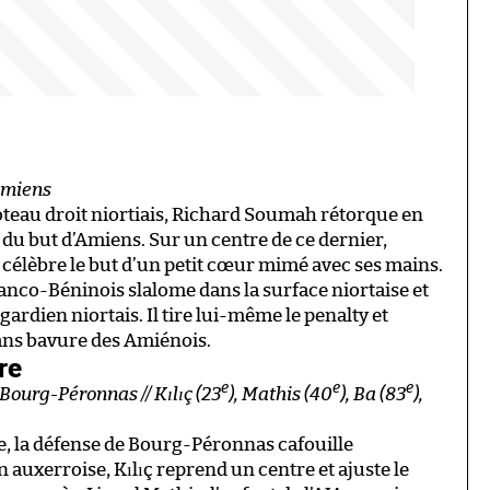
Amiens
oteau droit niortiais, Richard Soumah rétorque en
 du but d’Amiens. Sur un centre de ce dernier,
célèbre le but d’un petit cœur mimé avec ses mains.
anco-Béninois slalome dans la surface niortaise et
 gardien niortais. Il tire lui-même le penalty et
sans bavure des Amiénois.
rre
e
e
e
 Bourg-Péronnas // Kılıç (23
), Mathis (40
), Ba (83
),
e, la défense de Bourg-Péronnas cafouille
uxerroise, Kılıç reprend un centre et ajuste le