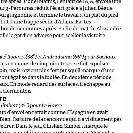
e après, Lionel Mathis, l’enfant de l’AJA, envoie une
urg-Péronnas réduit l’écart grâce à Julien Bègue.
bourguignonne et termine le travail d’un plat du pied
but d’une frappe sèche d’Adama Ba. Les
but deux minutes après. En fin de match, Alexandre
ille le gardien adverse pour sceller la victoire
e
e
t // Robinet (38
) et Andriatsima (66
) pour Sochaux
es en moins de cinq minutes et se fait expulser.
rain, mais revient plus fort puisqu’il marque d’une
mont égalise dans la foulée. En deuxième période,
ux. En mode renard des surfaces, il échappe au
n clermontois.
vre
e
 Gimbert (35
) pour Le Havre
coup d’envoi en retrait comme l’Espagne en avait
 Bien, l’arbitre de la rencontre qui n’a visiblement pas
retirer. Dans le jeu, Ghislain Gimbert marque le
après avoir été lancé en profondeur par Alexandre