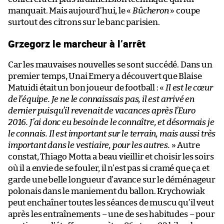
manquait. Mais aujourd’hui, le «
Bûcheron
» coupe
surtout des citrons sur le banc parisien.
Grzegorz le marcheur à l’arrêt
Car les mauvaises nouvelles se sont succédé. Dans un
premier temps, Unai Emery a découvert que Blaise
Matuidi était un bon joueur de football : «
Il est le cœur
de l’équipe. Je ne le connaissais pas, il est arrivé en
dernier puisqu’il revenait de vacances après l’Euro
2016. J’ai donc eu besoin de le connaître, et désormais je
le connais. Il est important sur le terrain, mais aussi très
important dans le vestiaire, pour les autres.
» Autre
constat, Thiago Motta a beau vieillir et choisir les soirs
où il a envie de se fouler, il n’est pas si cramé que ça et
garde une belle longueur d’avance sur le déménageur
polonais dans le maniement du ballon. Krychowiak
peut enchaîner toutes les séances de muscu qu’il veut
après les entraînements – une de ses habitudes – pour