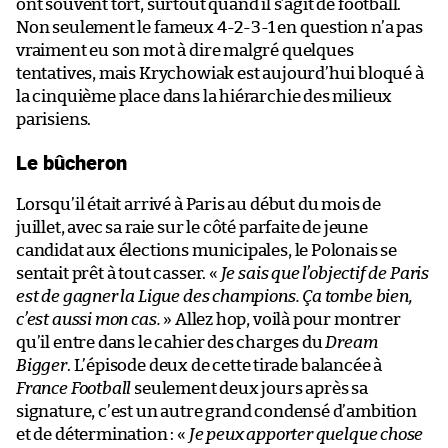
ont souvent tort, surtout quand il s’agit de football.
Non seulement le fameux 4-2-3-1 en question n’a pas
vraiment eu son mot à dire malgré quelques
tentatives, mais Krychowiak est aujourd’hui bloqué à
la cinquième place dans la hiérarchie des milieux
parisiens.
Le bûcheron
Lorsqu’il était arrivé à Paris au début du mois de
juillet, avec sa raie sur le côté parfaite de jeune
candidat aux élections municipales, le Polonais se
sentait prêt à tout casser. «
Je sais que l’objectif de Paris
est de gagner la Ligue des champions. Ça tombe bien,
c’est aussi mon cas.
» Allez hop, voilà pour montrer
qu’il entre dans le cahier des charges du
Dream
Bigger
. L’épisode deux de cette tirade balancée à
France Football
seulement deux jours après sa
signature, c’est un autre grand condensé d’ambition
et de détermination : «
Je peux apporter quelque chose