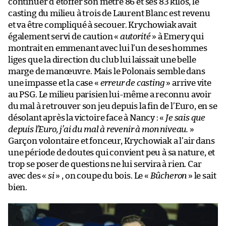
continuer d’étoffer son mètre 86 et ses 83 kilos, le
casting du milieu à trois de Laurent Blanc est revenu
et va être compliqué à secouer. Krychowiak avait
également servi de caution «
autorité
» à Emery qui
montrait en emmenant avec lui l’un de ses hommes
liges que la direction du club lui laissait une belle
marge de manœuvre. Mais le Polonais semble dans
une impasse et la case «
erreur de casting
» arrive vite
au PSG. Le milieu parisien lui-même a reconnu avoir
du mal à retrouver son jeu depuis la fin de l’Euro, en se
désolant après la victoire face à Nancy : «
Je sais que
depuis l’Euro, j’ai du mal à revenir à mon niveau.
»
Garçon volontaire et fonceur, Krychowiak a l’air dans
une période de doutes qui convient peu à sa nature, et
trop se poser de questions ne lui servira à rien. Car
avec des «
si
» , on coupe du bois. Le «
Bûcheron
» le sait
bien.