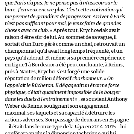
que Paris n’a pas. Je ne pense pas à m’asseoir sur le
banc. J’en veux encore plus. C’est cette motivation qui
me permet de grandir et de progresser. Arriver à Paris
n’est pas suffisant pour moi, je veux faire de grandes
choses avec ce club.
» Après tout, Krychowiak avait
raison d’être sûr de lui. Au sommet de sa vague, il
sortait d’un Euro géré comme un chef, retrouvait un
championnat qu’il avait longtemps fréquenté, et un
pays qu’il adorait. Et même si sa première expérience
en Ligue 1 à Bordeaux a été peu concluante, à Reims,
puis à Nantes, Krycho’ s’est forgé une solide
réputation de milieu défensif
charbonneur
. «
On
l’appelait le Bûcheron. Il dégageait un énorme force
physique, c’était quasiment impossible de le bouger
dans les duels à l’entraînement
» , se souvient Anthony
Weber de Reims, soulignant son engagement
maximal, ses taquets et sa capacité à détruire les
actions adverses. Son passage de deux ans en Espagne
– il était dans le onze type de la
Liga
en 2014-2015 – lui
conférera en plus la dimension technique qui lui