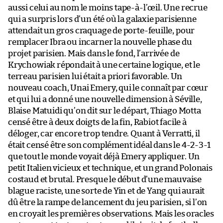
aussi celui au nom le moins tape-à-l’œil. Une recrue
qui a surpris lors d’un été où la galaxie parisienne
attendait un gros craquage de porte-feuille, pour
remplacer Ibra ou incarner la nouvelle phase du
projet parisien. Mais dans le fond, l’arrivée de
Krychowiak répondait à une certaine logique, et le
terreau parisien lui était a priori favorable. Un
nouveau coach, Unai Emery, qui le connaît par cœur
et qui lui a donné une nouvelle dimension à Séville,
Blaise Matuidi qu’on dit sur le départ, Thiago Motta
censé être à deux doigts de la fin, Rabiot facile à
déloger, car encore trop tendre. Quant à Verratti, il
était censé être son complément idéal dans le 4-2-3-1
que tout le monde voyait déjà Emery appliquer. Un
petit Italien vicieux et technique, et un grand Polonais
costaud et brutal. Presque le début d’une mauvaise
blague raciste, une sorte de Yin et de Yang qui aurait
dû être la rampe de lancement du jeu parisien, si l’on
en croyait les premières observations. Mais les oracles