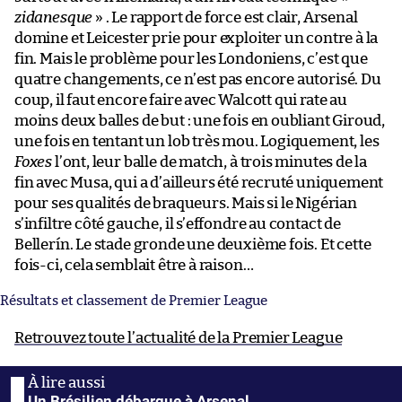
zidanesque
» . Le rapport de force est clair, Arsenal
domine et Leicester prie pour exploiter un contre à la
fin. Mais le problème pour les Londoniens, c’est que
quatre changements, ce n’est pas encore autorisé. Du
coup, il faut encore faire avec Walcott qui rate au
moins deux balles de but : une fois en oubliant Giroud,
une fois en tentant un lob très mou. Logiquement, les
Foxes
l’ont, leur balle de match, à trois minutes de la
fin avec Musa, qui a d’ailleurs été recruté uniquement
pour ses qualités de braqueurs. Mais si le Nigérian
s’infiltre côté gauche, il s’effondre au contact de
Bellerín. Le stade gronde une deuxième fois. Et cette
fois-ci, cela semblait être à raison…
Résultats et classement de Premier League
Retrouvez toute l’actualité de la Premier League
Un Brésilien débarque à Arsenal