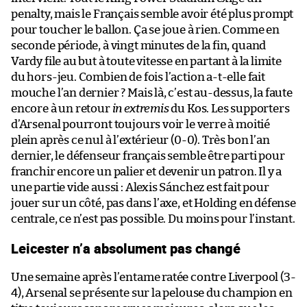
penalty, mais le Français semble avoir été plus prompt
pour toucher le ballon. Ça se joue à rien. Comme en
seconde période, à vingt minutes de la fin, quand
Vardy file au but à toute vitesse en partant à la limite
du hors-jeu. Combien de fois l’action a-t-elle fait
mouche l’an dernier ? Mais là, c’est au-dessus, la faute
encore à un retour
in extremis
du Kos. Les supporters
d’Arsenal pourront toujours voir le verre à moitié
plein après ce nul à l’extérieur (0-0). Très bon l’an
dernier, le défenseur français semble être parti pour
franchir encore un palier et devenir un patron. Il y a
une partie vide aussi : Alexis Sánchez est fait pour
jouer sur un côté, pas dans l’axe, et Holding en défense
centrale, ce n’est pas possible. Du moins pour l’instant.
Leicester n’a absolument pas changé
Une semaine après l’entame ratée contre Liverpool (3-
4), Arsenal se présente sur la pelouse du champion en