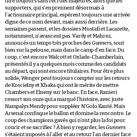
titre toujours sans recrues majeures, alors que les
supporters, qui s’en prennent désormais à
l’actionnaire principal, espèrent toujours une arrivée
digne de ce nom devant, mais aussi derrière. Les
semaines passent, et les dossiers Mustafi et Lacazette,
notamment, n’avancent pas. Vardy et Mahrez,
annoncés un temps très proches des
Gunners
, sont
bien sur la pelouse, mais dans le camp d’en face. Du
coup, c’est encore Walcott et Oxlade-Chamberlain,
présentés il y a quelques mois comme des candidats
au départ, qui sont encore titulaires. Pour être plus
solide, Wenger peut toujours compter sur les retours
de Koscielny et Xhaka qui ont le mérite de mettre
Chambers et Elneny sur le banc. En face, Ranieri
ressort son onze qui a marqué l’histoire, avec juste
Nampalys Mendy pour suppléer N’Golo Kanté. Mais
Arsenal confisque le ballon et domine la rencontre. Le
coup des champions gavés qui n’ont plus la foi pour
courir et se sacrifier ? À bien y regarder, les
Gunners
s’étaient imposés à l’aller et au retour l’an dernier face