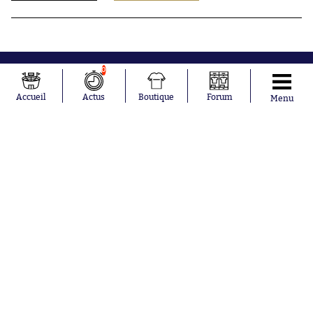
0
Accueil
Actus
Boutique
Forum
Menu
Abonnements
Contacts
La boutique SO PRESS
Mentions légales
Conditions générales d'utilisation
Publicité
Consentement RGPD
Recrutement
Joueurs en
Équipes en
tendance
tendance
Maghnes
Paris Saint-
Akliouche
Germain
Mohamed
Olympique de
Salah
Marseille
Lionel Messi
Real Madrid
Ferrán Torres
FIFA
Kilian Corredor
Olympique
Franco
lyonnais
Mastantuono
AS Monaco