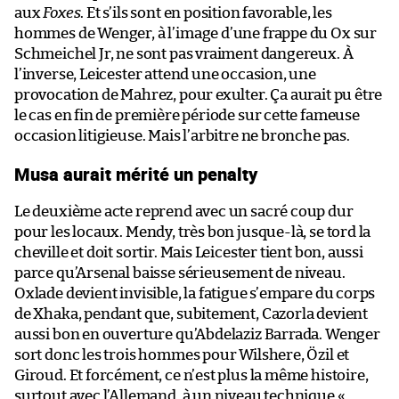
aux
Foxes
. Et s’ils sont en position favorable, les
hommes de Wenger, à l’image d’une frappe du Ox sur
Schmeichel Jr, ne sont pas vraiment dangereux. À
l’inverse, Leicester attend une occasion, une
provocation de Mahrez, pour exulter. Ça aurait pu être
le cas en fin de première période sur cette fameuse
occasion litigieuse. Mais l’arbitre ne bronche pas.
Musa aurait mérité un penalty
Le deuxième acte reprend avec un sacré coup dur
pour les locaux. Mendy, très bon jusque-là, se tord la
cheville et doit sortir. Mais Leicester tient bon, aussi
parce qu’Arsenal baisse sérieusement de niveau.
Oxlade devient invisible, la fatigue s’empare du corps
de Xhaka, pendant que, subitement, Cazorla devient
aussi bon en ouverture qu’Abdelaziz Barrada. Wenger
sort donc les trois hommes pour Wilshere, Özil et
Giroud. Et forcément, ce n’est plus la même histoire,
surtout avec l’Allemand, à un niveau technique «