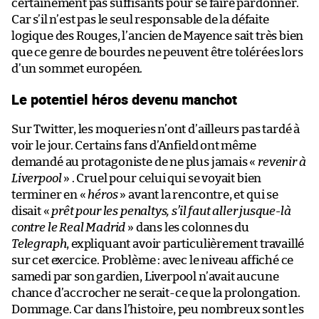
certainement pas suffisants pour se faire pardonner.
Car s’il n’est pas le seul responsable de la défaite
logique des Rouges, l’ancien de Mayence sait très bien
que ce genre de bourdes ne peuvent être tolérées lors
d’un sommet européen.
Le potentiel héros devenu manchot
Sur Twitter, les moqueries n’ont d’ailleurs pas tardé à
voir le jour. Certains fans d’Anfield ont même
demandé au protagoniste de ne plus jamais «
revenir à
Liverpool
» . Cruel pour celui qui se voyait bien
terminer en «
héros
» avant la rencontre, et qui se
disait «
prêt pour les penaltys, s’il faut aller jusque-là
contre le Real Madrid
» dans les colonnes du
Telegraph
, expliquant avoir particulièrement travaillé
sur cet exercice. Problème : avec le niveau affiché ce
samedi par son gardien, Liverpool n’avait aucune
chance d’accrocher ne serait-ce que la prolongation.
Dommage. Car dans l’histoire, peu nombreux sont les