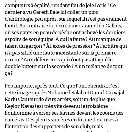
compteurs à égalité, rendant fou de joie Loris ? Ce
dernier a vu Gareth Bale lui coller un pion
d’anthologie peu après, sur lequel il n’est pas vraiment
fautif. Au contraire du deuxième caramel du Gallois,
où ses gants en peau de pêche ont achevé les derniers
espoirs de son équipe. À qui la faute ? Au manque de
talent du garçon ? À l’excès de pression ? À l’arbitre qui
n’a pas sifflé une faute inexistante sur la première
erreur ? Aux défenseurs qui n’ont pas attaqué le
double buteur sur la seconde ? À un mélange de tout
ça ?
Peu importe, après tout. Ce que l’on retiendra, c’est
cette image : après Mohamed Salah et Daniel Carvajal,
Karius (auteur de deux arrêts, soit un de plus que
Keylor Navas) est très vite devenu le troisième
bonhomme à verser ses larmes devant les zooms des
caméras. Des pleurs sincères en forme d’excuses à
l’intention des supporters de son club, mais