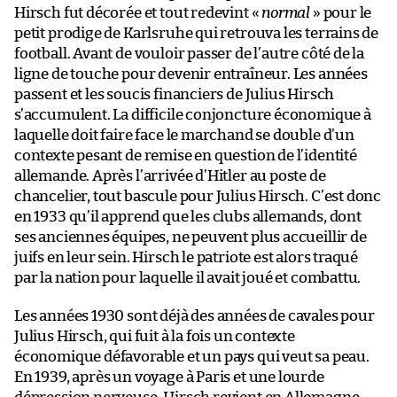
Hirsch fut décorée et tout redevint «
normal
» pour le
petit prodige de Karlsruhe qui retrouva les terrains de
football. Avant de vouloir passer de l’autre côté de la
ligne de touche pour devenir entraîneur. Les années
passent et les soucis financiers de Julius Hirsch
s’accumulent. La difficile conjoncture économique à
laquelle doit faire face le marchand se double d’un
contexte pesant de remise en question de l’identité
allemande. Après l’arrivée d’Hitler au poste de
chancelier, tout bascule pour Julius Hirsch. C’est donc
en 1933 qu’il apprend que les clubs allemands, dont
ses anciennes équipes, ne peuvent plus accueillir de
juifs en leur sein. Hirsch le patriote est alors traqué
par la nation pour laquelle il avait joué et combattu.
Les années 1930 sont déjà des années de cavales pour
Julius Hirsch, qui fuit à la fois un contexte
économique défavorable et un pays qui veut sa peau.
En 1939, après un voyage à Paris et une lourde