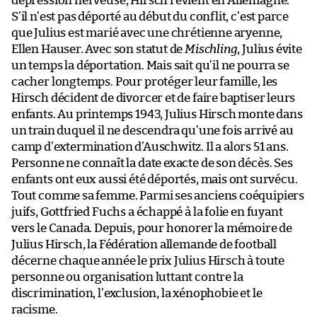
dépression nerveuse, Hirsch revient en Allemagne.
S’il n’est pas déporté au début du conflit, c’est parce
que Julius est marié avec une chrétienne aryenne,
Ellen Hauser. Avec son statut de
Mischling
, Julius évite
un temps la déportation. Mais sait qu’il ne pourra se
cacher longtemps. Pour protéger leur famille, les
Hirsch décident de divorcer et de faire baptiser leurs
enfants. Au printemps 1943, Julius Hirsch monte dans
un train duquel il ne descendra qu’une fois arrivé au
camp d’extermination d’Auschwitz. Il a alors 51 ans.
Personne ne connaît la date exacte de son décès. Ses
enfants ont eux aussi été déportés, mais ont survécu.
Tout comme sa femme. Parmi ses anciens coéquipiers
juifs, Gottfried Fuchs a échappé à la folie en fuyant
vers le Canada. Depuis, pour honorer la mémoire de
Julius Hirsch, la Fédération allemande de football
décerne chaque année le prix Julius Hirsch à toute
personne ou organisation luttant contre la
discrimination, l’exclusion, la xénophobie et le
racisme.