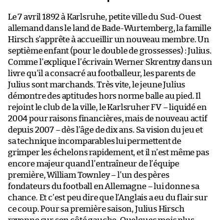
Le 7 avril 1892 à Karlsruhe, petite ville du Sud-Ouest
allemand dans le land de Bade-Wurtemberg, la famille
Hirsch s’apprête à accueillir un nouveau membre. Un
septième enfant (pour le double de grossesses) : Julius.
Comme l’explique l’écrivain Werner Skrentny dans un
livre qu’il a consacré au footballeur, les parents de
Julius sont marchands. Très vite, le jeune Julius
démontre des aptitudes hors norme balle au pied. Il
rejoint le club de la ville, le Karlsruher FV – liquidé en
2004 pour raisons financières, mais de nouveau actif
depuis 2007 – dès l’âge de dix ans. Sa vision du jeu et
sa technique incomparables lui permettent de
grimper les échelons rapidement, et il n’est même pas
encore majeur quand l’entraîneur de l’équipe
première, William Townley – l’un des pères
fondateurs du football en Allemagne – lui donne sa
chance. Et c’est peu dire que l’Anglais a eu du flair sur
ce coup. Pour sa première saison, Julius Hirsch