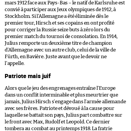
mars 1912 face aux Pays-Bas – le natif de Karlsruhe est
convié à participer aux Jeux olympiques de 1912, à
Stockholm. Si l’Allemagne a été éliminée dès le
premier tour, Hirsch et ses copains en ont profité
pour corriger la Russie seize buts à zéro lors du
premier match du tournoi de consolation. En 1914,
Julius remporte un deuxième titre de champion
d’Allemagne avec un autre club, celui de la ville de
Fürth, en Bavière. Juste avant que le devoir ne
l’appelle.
Patriote mais juif
Alors que le jeu des engrenages entraîne l’Europe
dans un conflit interminable et plus meurtrier que
jamais, Julius Hirsch s’engage dans l’armée allemande
avec ses frères. Patriote et dévoué à la cause pour
laquelle se battait son pays, Julius part combattre sur
le front avec Max, Rudolf et Leopold. Ce dernier
tombera au combat au printemps 1918. La fratrie