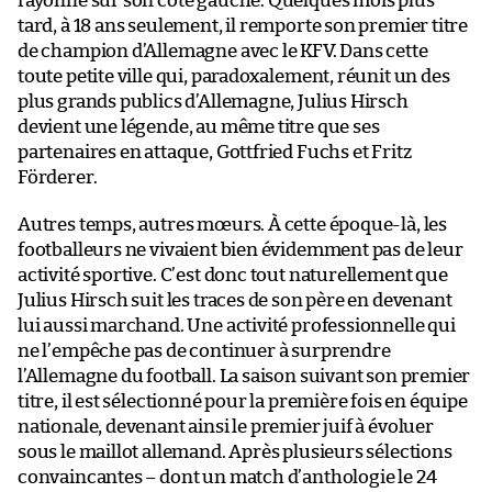
rayonne sur son côté gauche. Quelques mois plus
tard, à 18 ans seulement, il remporte son premier titre
de champion d’Allemagne avec le KFV. Dans cette
toute petite ville qui, paradoxalement, réunit un des
plus grands publics d’Allemagne, Julius Hirsch
devient une légende, au même titre que ses
partenaires en attaque, Gottfried Fuchs et Fritz
Förderer.
Autres temps, autres mœurs. À cette époque-là, les
footballeurs ne vivaient bien évidemment pas de leur
activité sportive. C’est donc tout naturellement que
Julius Hirsch suit les traces de son père en devenant
lui aussi marchand. Une activité professionnelle qui
ne l’empêche pas de continuer à surprendre
l’Allemagne du football. La saison suivant son premier
titre, il est sélectionné pour la première fois en équipe
nationale, devenant ainsi le premier juif à évoluer
sous le maillot allemand. Après plusieurs sélections
convaincantes – dont un match d’anthologie le 24