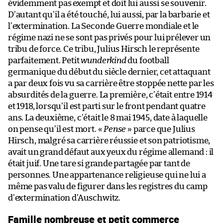
évidemment pas exempt et doit lui aussi se souvenir.
D’autant qu’il a été touché, lui aussi, par la barbarie et
l’extermination. La Seconde Guerre mondiale et le
régime nazi ne se sont pas privés pour lui prélever un
tribu de force. Ce tribu, Julius Hirsch le représente
parfaitement. Petit
wunderkind
du football
germanique du début du siècle dernier, cet attaquant
a par deux fois vu sa carrière être stoppée nette par les
absurdités de la guerre. La première, c’était entre 1914
et 1918, lorsqu’il est parti sur le front pendant quatre
ans. La deuxième, c’était le 8 mai 1945, date à laquelle
on pense qu’il est mort. «
Pense
» parce que Julius
Hirsch, malgré sa carrière réussie et son patriotisme,
avait un grand défaut aux yeux du régime allemand : il
était juif. Une tare si grande partagée par tant de
personnes. Une appartenance religieuse qui ne lui a
même pas valu de figurer dans les registres du camp
d’extermination d’Auschwitz.
Famille nombreuse et petit commerce