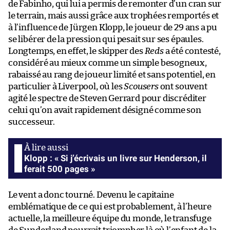
de Fabinho, qui lui a permis de remonter d’un cran sur
le terrain, mais aussi grâce aux trophées remportés et
à l’influence de Jürgen Klopp, le joueur de 29 ans a pu
se libérer de la pression qui pesait sur ses épaules.
Longtemps, en effet, le skipper des
Reds
a été contesté,
considéré au mieux comme un simple besogneux,
rabaissé au rang de joueur limité et sans potentiel, en
particulier à Liverpool, où les
Scousers
ont souvent
agité le spectre de Steven Gerrard pour discréditer
celui qu’on avait rapidement désigné comme son
successeur.
Klopp : « Si j’écrivais un livre sur Henderson, il
ferait 500 pages »
Le vent a donc tourné. Devenu le capitaine
emblématique de ce qui est probablement, à l’heure
actuelle, la meilleure équipe du monde, le transfuge