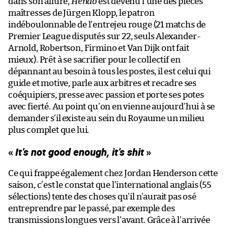
dans son allure,
Hendo
est devenu l’une des pièces
maîtresses de Jürgen Klopp, le patron
indéboulonnable de l’entrejeu rouge (21 matchs de
Premier League disputés sur 22, seuls Alexander-
Arnold, Robertson, Firmino et Van Dijk ont fait
mieux). Prêt à se sacrifier pour le collectif en
dépannant au besoin à tous les postes, il est celui qui
guide et motive, parle aux arbitres et recadre ses
coéquipiers, presse avec passion et porte ses potes
avec fierté. Au point qu’on en vienne aujourd’hui à se
demander s’il existe au sein du Royaume un milieu
plus complet que lui.
«
It’s not good enough, it’s shit
»
Ce qui frappe également chez Jordan Henderson cette
saison, c’est le constat que l’international anglais (55
sélections) tente des choses qu’il n’aurait pas osé
entreprendre par le passé, par exemple des
transmissions longues vers l’avant. Grâce à l’arrivée