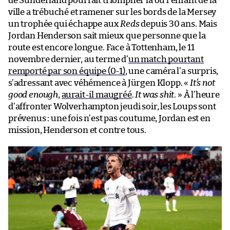
de Sunderland pourrait triompher là où l’enfant de la
ville a trébuché et ramener sur les bords de la Mersey
un trophée qui échappe aux
Reds
depuis 30 ans. Mais
Jordan Henderson sait mieux que personne que la
route est encore longue. Face à Tottenham, le 11
novembre dernier, au terme d’
un match pourtant
remporté par son équipe (0-1)
, une caméra l’a surpris,
s’adressant avec véhémence à Jürgen Klopp. «
It’s not
good enough
,
aurait-il maugréé
.
It was shit
. » À l’heure
d’affronter Wolverhampton jeudi soir, les Loups sont
prévenus : une fois n’est pas coutume, Jordan est en
mission, Henderson et contre tous.