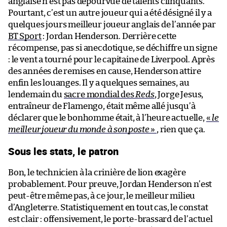
anglaise n’est pas dépourvue de talents clinquants.
Pourtant, c’est un autre joueur qui a été désigné il y a
quelques jours meilleur joueur anglais de l’année par
BT Sport
: Jordan Henderson. Derrière cette
récompense, pas si anecdotique, se déchiffre un signe
: le vent a tourné pour le capitaine de Liverpool. Après
des années de remises en cause, Henderson attire
enfin les louanges. Il y a quelques semaines, au
lendemain du
sacre mondial des
Reds
, Jorge Jesus,
entraîneur de Flamengo, était même allé jusqu’à
déclarer que le bonhomme était, à l’heure actuelle,
«
le
meilleur joueur du monde à son poste
»
, rien que ça.
Sous les stats, le patron
Bon, le technicien à la crinière de lion exagère
probablement. Pour preuve, Jordan Henderson n’est
peut-être même pas, à ce jour, le meilleur milieu
d’Angleterre. Statistiquement en tout cas, le constat
est clair : offensivement, le porte-brassard de l’actuel