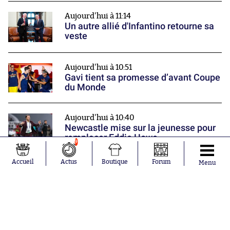
Aujourd'hui à 11:14
Un autre allié d'Infantino retourne sa
veste
Aujourd'hui à 10:51
Gavi tient sa promesse d’avant Coupe
du Monde
Aujourd'hui à 10:40
Newcastle mise sur la jeunesse pour
remplacer Eddie Howe
9
Nos partenaires
Accueil
Actus
Boutique
Forum
Menu