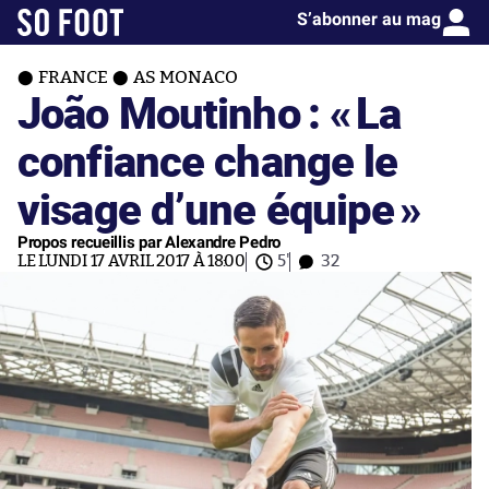
S’abonner au mag
FRANCE
AS MONACO
João Moutinho : «
La
confiance change le
visage d’une équipe
»
Propos recueillis par Alexandre Pedro
LE LUNDI 17 AVRIL 2017 À 18:00
5'
32