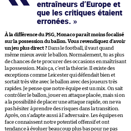
entraîneurs d’Europe et
que les critiques étaient
erronées.
À la différence du PSG, Monaco paraît moins focalisé
sur la possession du ballon. Vous revendiquez d’avoir
un jeu plus direct ?
Dans le football, il vaut quand
même mieux avoir le ballon. Normalement, tu as plus
de chances de te procurer des occasions en maîtrisant
la possession. Mais ça, c’est la théorie. Il existe des
exceptions comme Leicester qui défendait bien et
sortait très vite avec le ballon avec des joueurs très
rapides. Je pense que notre équipe est un mix. On sait
contrôler le ballon, jouer en attaque placée, mais si on
a la possibilité de placer une attaque rapide, on ne va
pas hésiter à prendre des risques dans la transition.
Après, on s’adapte aussi à l’adversaire. Les équipes en
face connaissent notre potentiel offensif et ont
tendance à évoluer beaucoup plus bas pour ne pas