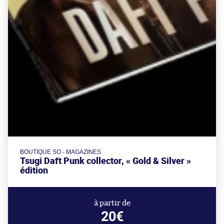
BOUTIQUE SO - MAGAZINES
Tsugi Daft Punk collector, « Gold & Silver »
édition
à partir de
20€