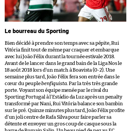
Le bourreau du Sporting
Bien décidé à prendre son temps avec sa pépite, Rui
Vitória finit tout de même par craquer et embarque
avec lui João Félix durant la tournée estivale 2018.
Avant de le lancer dans le grand bain de la Liga Nos le
18 août 2018 lors d’un match à Boavista (0-2). Une
semaine plus tard, João Félix fera son entrée dans le
cœur du peuple
benfiquista
. Par la très très grande
porte. Voyant son équipe menée par le rival du
Sporting Portugal à l’Estádio da Luz après un penalty
transformé par Nani, Rui Vitória balance son bambin
sur le pré. Quinze minutes plus tard, João Félix profite
d’un joli centre de Rafa Silva pour faire parler sa
détente et envoyer un gros coup de casque sous la
barre de Romain Salin. Un beau pied de nez au FC