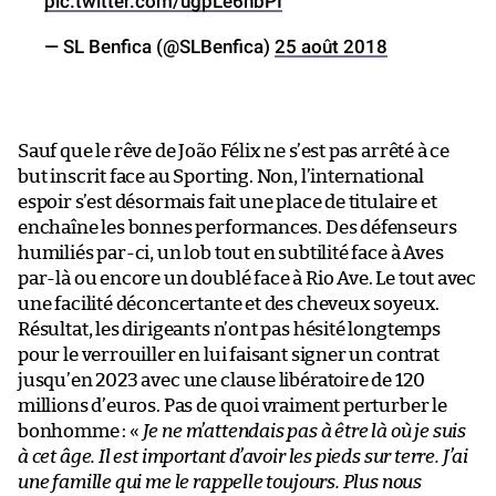
pic.twitter.com/ugpLe6nbPI
— SL Benfica (@SLBenfica)
25 août 2018
Sauf que le rêve de João Félix ne s’est pas arrêté à ce
but inscrit face au Sporting. Non, l’international
espoir s’est désormais fait une place de titulaire et
enchaîne les bonnes performances. Des défenseurs
humiliés par-ci, un lob tout en subtilité face à Aves
par-là ou encore un doublé face à Rio Ave. Le tout avec
une facilité déconcertante et des cheveux soyeux.
Résultat, les dirigeants n’ont pas hésité longtemps
pour le verrouiller en lui faisant signer un contrat
jusqu’en 2023 avec une clause libératoire de 120
millions d’euros. Pas de quoi vraiment perturber le
bonhomme : «
Je ne m’attendais pas à être là où je suis
à cet âge. Il est important d’avoir les pieds sur terre. J’ai
une famille qui me le rappelle toujours. Plus nous