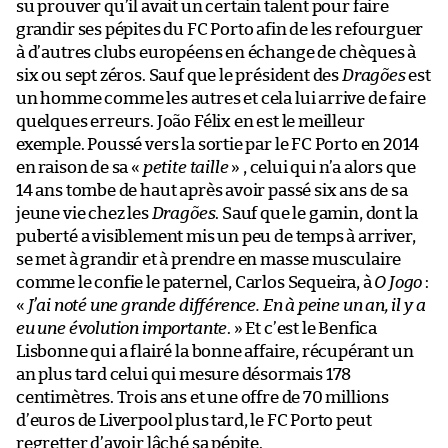
su prouver qu’il avait un certain talent pour faire
grandir ses pépites du FC Porto afin de les refourguer
à d’autres clubs européens en échange de chèques à
six ou sept zéros. Sauf que le président des
Dragões
est
un homme comme les autres et cela lui arrive de faire
quelques erreurs. João Félix en est le meilleur
exemple. Poussé vers la sortie par le FC Porto en 2014
en raison de sa «
petite taille
» , celui qui n’a alors que
14 ans tombe de haut après avoir passé six ans de sa
jeune vie chez les
Dragões
. Sauf que le gamin, dont la
puberté a visiblement mis un peu de temps à arriver,
se met à grandir et à prendre en masse musculaire
comme le confie le paternel, Carlos Sequeira, à
O Jogo
:
«
J’ai noté une grande différence. En à peine un an, il y a
eu une évolution importante
. » Et c’est le Benfica
Lisbonne qui a flairé la bonne affaire, récupérant un
an plus tard celui qui mesure désormais 178
centimètres. Trois ans et une offre de 70 millions
d’euros de Liverpool plus tard, le FC Porto peut
regretter d’avoir lâché sa pépite.