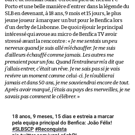
Porto et une belle manière d’entrer dans la légende du
SLB en devenant, à 18 ans, 9 mois et 15 jours, le plus
jeune joueur à marquer un but pour le Benfica lors
d’un derby de Lisbonne. De quoi réjouir le principal
intéressé qui avoue au micro de Benfica TV avoir
stressé avant la rencontre : «
Je me sentais un peu
nerveux quand je suis allé m’échauffer. Je me suis
d’ailleurs échauffé comme jamais. Les autres me
prenaient pour un fou. Quand l’entraîneur m’a dit que
j’allais entrer, c’était un rêve. Je ne sais pas si je vais
revivre un moment comme celui-ci. Je n’oublierai
jamais et dans 50 ans, je me souviendrai encore de tout.
Après avoir marqué, j’étais au pays des merveilles, je ne
savais pas comment le célébrer.
»
18 anos, 9 meses, 15 dias e estreia a marcar
pela equipa principal do Benfica: João Félix!
#SLBSCP
#Reconquista