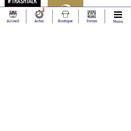
0
Accueil
Actus
Boutique
Forum
Menu
Abonnements
Contacts
La boutique SO PRESS
Mentions légales
Conditions générales d'utilisation
Publicité
Consentement RGPD
Recrutement
Joueurs en
Équipes en
tendance
tendance
Mohamed
Chelsea
Salah
Paris Saint-
Mykhailo
Germain