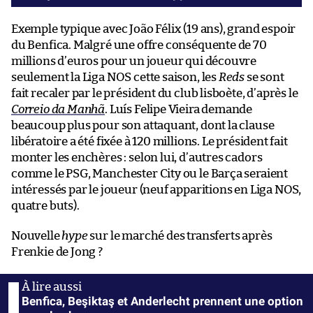
Exemple typique avec João Félix (19 ans), grand espoir
du Benfica. Malgré une offre conséquente de 70
millions d’euros pour un joueur qui découvre
seulement la Liga NOS cette saison, les
Reds
se sont
fait recaler par le président du club lisboète, d’après le
Correio da Manhã
. Luís Felipe Vieira demande
beaucoup plus pour son attaquant, dont la clause
libératoire a été fixée à 120 millions. Le président fait
monter les enchères : selon lui, d’autres cadors
comme le PSG, Manchester City ou le Barça seraient
intéressés par le joueur (neuf apparitions en Liga NOS,
quatre buts).
Nouvelle
hype
sur le marché des transferts après
Frenkie de Jong ?
Benfica, Beşiktaş et Anderlecht prennent une option