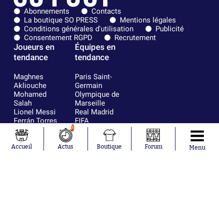
Abonnements
Contacts
La boutique SO PRESS
Mentions légales
Conditions générales d'utilisation
Publicité
Consentement RGPD
Recrutement
Joueurs en
Équipes en
tendance
tendance
Maghnes
Paris Saint-
Akliouche
Germain
Mohamed
Olympique de
Salah
Marseille
Lionel Messi
Real Madrid
Ferrán Torres
FIFA
Kilian Corredor
Olympique
3
Franco
lyonnais
Mastantuono
AS Monaco
Accueil
Actus
Boutique
Forum
Menu
Orel Mangala
FC Barcelone
Rio Mavuba
Argentine
Rodri
RC Strasbourg
Mika Godts
Trabzonspor