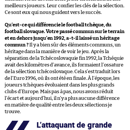
meilleurs joueurs. Leur confier les clés de la sélection.
Ce sont eux qui nous guident vers le succès.
Qu’est-ce qui différencie le football tchèque, du
football slovaque. Votre passé commun sur le terrain
et en dehors jusqu’en 1992, a-t-il laissé un héritage
commun ?
Il y a bien sûr des éléments communs, un
héritage dans la manière de voir le jeu. Après la
séparation de la Tchécoslovaquie fin 1992, la Tchéquie
avait des kilomètres d’avance, ils formaient l’ossature
de la sélection tchécoslovaque. Cela s’est traduit lors
de l’Euro 1996, où ils ont été en finale. À l’époque, les
joueurs tchèques évoluaient dans les plus grands
clubs d’Europe. Mais pas à pas, nous avons réduit
l’écart et aujourd’hui, il n’y a plus aucune différence
en matière de qualité entre les deux sélections je
trouve.
L’attaquant de grande