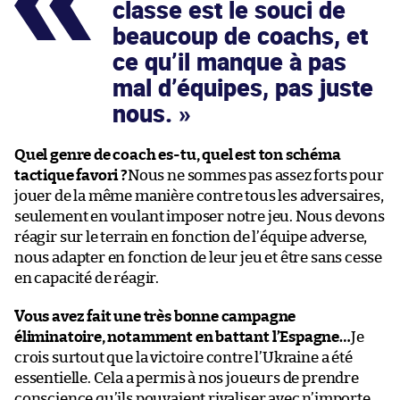
classe est le souci de
beaucoup de coachs, et
ce qu’il manque à pas
mal d’équipes, pas juste
nous.
Quel genre de coach es-tu, quel est ton schéma
tactique favori ?
Nous ne sommes pas assez forts pour
jouer de la même manière contre tous les adversaires,
seulement en voulant imposer notre jeu. Nous devons
réagir sur le terrain en fonction de l’équipe adverse,
nous adapter en fonction de leur jeu et être sans cesse
en capacité de réagir.
Vous avez fait une très bonne campagne
éliminatoire, notamment en battant l’Espagne…
Je
crois surtout que la victoire contre l’Ukraine a été
essentielle. Cela a permis à nos joueurs de prendre
conscience qu’ils pouvaient rivaliser avec n’importe