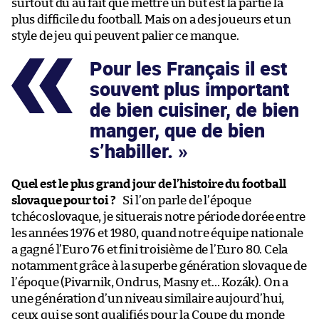
surtout dû au fait que mettre un but est la partie la
plus difficile du football. Mais on a des joueurs et un
style de jeu qui peuvent palier ce manque.
Pour les Français il est
souvent plus important
de bien cuisiner, de bien
manger, que de bien
s’habiller.
Quel est le plus grand jour de l’histoire du football
slovaque pour toi ?
Si l’on parle de l’époque
tchécoslovaque, je situerais notre période dorée entre
les années 1976 et 1980, quand notre équipe nationale
a gagné l’Euro 76 et fini troisième de l’Euro 80. Cela
notamment grâce à la superbe génération slovaque de
l’époque (Pivarnik, Ondrus, Masny et… Kozák). On a
une génération d’un niveau similaire aujourd’hui,
ceux qui se sont qualifiés pour la Coupe du monde