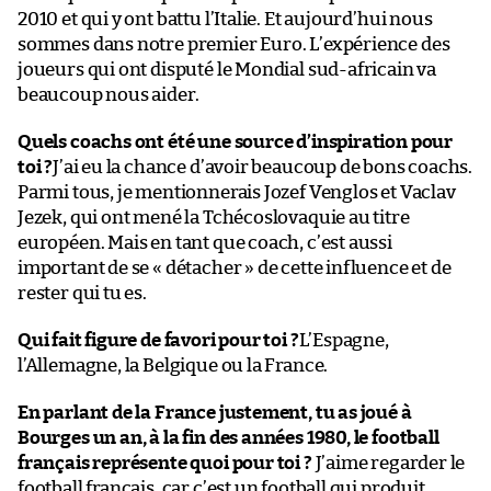
2010 et qui y ont battu l’Italie. Et aujourd’hui nous
sommes dans notre premier Euro. L’expérience des
joueurs qui ont disputé le Mondial sud-africain va
beaucoup nous aider.
Quels coachs ont été une source d’inspiration pour
toi ?
J’ai eu la chance d’avoir beaucoup de bons coachs.
Parmi tous, je mentionnerais Jozef Venglos et Vaclav
Jezek, qui ont mené la Tchécoslovaquie au titre
européen. Mais en tant que coach, c’est aussi
important de se « détacher » de cette influence et de
rester qui tu es.
Qui fait figure de favori pour toi ?
L’Espagne,
l’Allemagne, la Belgique ou la France.
En parlant de la France justement, tu as joué à
Bourges un an, à la fin des années 1980, le football
français représente quoi pour toi ?
J’aime regarder le
football français, car c’est un football qui produit