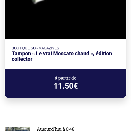
BOUTIQUE SO - MAGAZINES
Tampon « Le vrai Moscato chaud », édition
collector
à partir de
11.50€
Aujourd'hui à 0:48