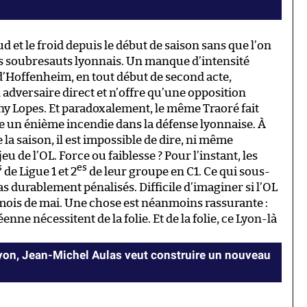
d et le froid depuis le début de saison sans que l’on
es soubresauts lyonnais. Un manque d’intensité
 d’Hoffenheim, en tout début de second acte,
 adversaire direct et n’offre qu’une opposition
ony Lopes. Et paradoxalement, le même Traoré fait
e un énième incendie dans la défense lyonnaise. À
la saison, il est impossible de dire, ni même
jeu de l’OL. Force ou faiblesse ? Pour l’instant, les
s
es
de Ligue 1 et 2
de leur groupe en C1. Ce qui sous-
s durablement pénalisés. Difficile d’imaginer si l’OL
 mois de mai. Une chose est néanmoins rassurante :
nne nécessitent de la folie. Et de la folie, ce Lyon-là
Lyon, Jean-Michel Aulas veut construire un nouveau