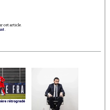
 cet article.
ant
.
ère rétrogradé
3