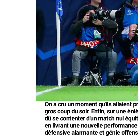
On a cru un moment qu'ils allaient pre
gros coup du soir. Enfin, sur une én
dû se contenter d'un match nul équit
en livrant une nouvelle performance a
défensive alarmante et génie offens