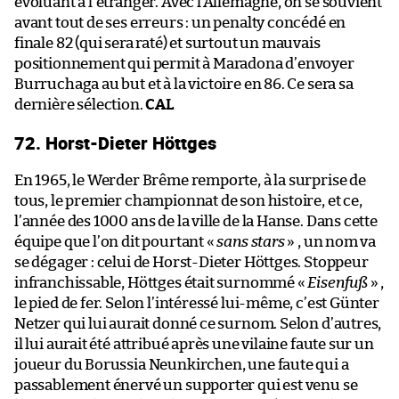
évoluant à l’étranger. Avec l’Allemagne, on se souvient
avant tout de ses erreurs : un penalty concédé en
finale 82 (qui sera raté) et surtout un mauvais
positionnement qui permit à Maradona d’envoyer
Burruchaga au but et à la victoire en 86. Ce sera sa
dernière sélection.
CAL
72. Horst-Dieter Höttges
En 1965, le Werder Brême remporte, à la surprise de
tous, le premier championnat de son histoire, et ce,
l’année des 1000 ans de la ville de la Hanse. Dans cette
équipe que l’on dit pourtant «
sans stars
» , un nom va
se dégager : celui de Horst-Dieter Höttges. Stoppeur
infranchissable, Höttges était surnommé «
Eisenfuß
» ,
le pied de fer. Selon l’intéressé lui-même, c’est Günter
Netzer qui lui aurait donné ce surnom. Selon d’autres,
il lui aurait été attribué après une vilaine faute sur un
joueur du Borussia Neunkirchen, une faute qui a
passablement énervé un supporter qui est venu se