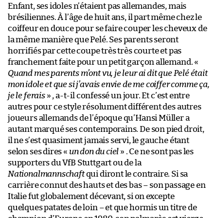
Enfant, ses idoles n’étaient pas allemandes, mais
brésiliennes. À l’âge de huit ans, il part même chez le
coiffeur en douce pour se faire couper les cheveux de
la même manière que Pelé. Ses parents seront
horrifiés par cette coupe très très courte et pas
franchement faite pour un petit garçon allemand. «
Quand mes parents m’ont vu, je leur ai dit que Pelé était
mon idole et que si j’avais envie de me coiffer comme ça,
je le ferais
» , a-t-il confessé un jour. Et c’est entre
autres pour ce style résolument différent des autres
joueurs allemands de l’époque qu’Hansi Müller a
autant marqué ses contemporains. De son pied droit,
il ne s’est quasiment jamais servi, le gauche étant
selon ses dires «
un don du ciel
» . Ce ne sont pas les
supporters du VfB Stuttgart ou de la
Nationalmannschaft
qui diront le contraire. Si sa
carrière connut des hauts et des bas – son passage en
Italie fut globalement décevant, si on excepte
quelques patates de loin – et que hormis un titre de