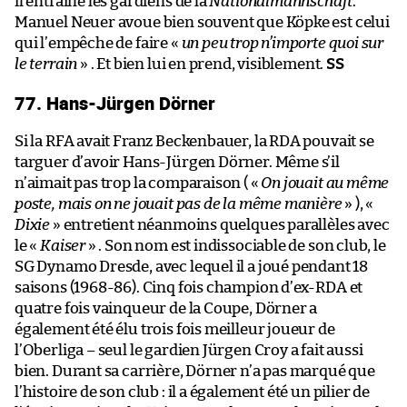
il entraîne les gardiens de la
Nationalmannschaft
.
Manuel Neuer avoue bien souvent que Köpke est celui
qui l’empêche de faire «
un peu trop n’importe quoi sur
le terrain
» . Et bien lui en prend, visiblement.
SS
77. Hans-Jürgen Dörner
Si la RFA avait Franz Beckenbauer, la RDA pouvait se
targuer d’avoir Hans-Jürgen Dörner. Même s’il
n’aimait pas trop la comparaison ( «
On jouait au même
poste, mais on ne jouait pas de la même manière
» ), «
Dixie
» entretient néanmoins quelques parallèles avec
le «
Kaiser
» . Son nom est indissociable de son club, le
SG Dynamo Dresde, avec lequel il a joué pendant 18
saisons (1968-86). Cinq fois champion d’ex-RDA et
quatre fois vainqueur de la Coupe, Dörner a
également été élu trois fois meilleur joueur de
l’Oberliga – seul le gardien Jürgen Croy a fait aussi
bien. Durant sa carrière, Dörner n’a pas marqué que
l’histoire de son club : il a également été un pilier de