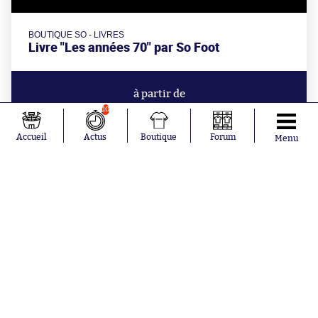
BOUTIQUE SO - LIVRES
Livre "Les années 70" par So Foot
à partir de
32€
10
Accueil
Actus
Boutique
Forum
Menu
Aujourd'hui à 13:32
Les Girondins de Bordeaux se
séparent de leur coach
Aujourd'hui à 12:56
Monaco en sait plus sur son futur
adversaire de barrages