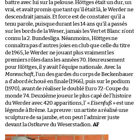
battre avec lui sur la pelouse. Höttges était un dur, un
vrai, et avait promis que tant qu’il était là, le Werder ne
descendrait jamais. Et force est de constater qu’il a
tenu parole, puisque durant les 14 ans qu’il a passés
sur les bords de la Weser, jamais les Vert et Blanc n’ont
connu la 2. Bundesliga. Néanmoins, Höttges ne
connaîtra pas d’autres joies en club que celle du titre
de 1965, le Werder ne jouant plus vraiment les
premiers rôles dans les années 70. Heureusement
pour Höttges, il y avait l’équipe nationale. Avec la
Mannschaft
, l’un des gardes du corps de Beckenbauer
a d’abord échoué en finale (1966), puis sur le podium
(1970), avant de réaliser le doublé Euro 72-Coupe du
monde 74. Deuxième joueur le plus capé de l’histoire
du Werder avec 420 apparitions, l’ «
Eisenfuß
» est une
légende à Brême. La preuve : un artiste a réalisé une
sculpture de sa jambe, et on peut l’admirer juste
devant la
Ostkurve
du Weserstadion.
AF