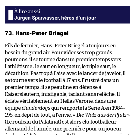
Jürgen Sparwasser, héros d’un jour
73. Hans-Peter Briegel
Fils de fermier, Hans-Peter Briegel a toujours eu
besoin du grand air. Pour vider ses trop grands
poumons, il se tourne dans un premier temps vers
l’athlétisme : le saut en longueur, le triple saut, le
décathlon. Pas trop à l’aise avec le lancer de javelot, il
se tourne vers le football à 17 ans. Frustré dans un
premier temps, il se peaufine en défense à
Kaiserslautern, infatigable, taclant sans relâche. Il
éclate véritablement au Hellas Verone, dans une
équipe d’
underdogs
qui remporte la Serie A en 1984-
195, en dépit de tout, à l’envie. «
Die Walz aus der Pfalz
»
(Le rouleau du Palatinat) est alors élu footballeur
allemand de l’année, une première pour un joueur