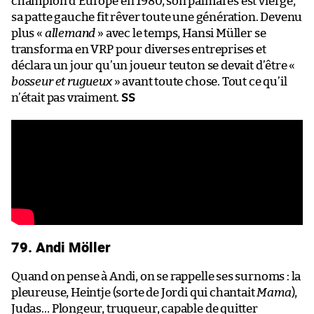
champion d’Europe en 1980, son palmarès est vierge,
sa patte gauche fit rêver toute une génération. Devenu
plus «
allemand
» avec le temps, Hansi Müller se
transforma en VRP pour diverses entreprises et
déclara un jour qu’un joueur teuton se devait d’être «
bosseur et rugueux
» avant toute chose. Tout ce qu’il
n’était pas vraiment.
SS
79. Andi Möller
Quand on pense à Andi, on se rappelle ses surnoms : la
pleureuse, Heintje (sorte de Jordi qui chantait
Mama
),
Judas… Plongeur, truqueur, capable de quitter