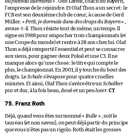
du football allemand
» . Udo Lattek, coach du Bayern,
l’empresse de le rejoindre. Et Olaf Thon a un secret : le
FCB est son deuxième club de cœur, à cause de Gerd
Müller. «
Petit, je dormais dans des draps du Bayern
» ,
avoue-t-il. Thon résiste tout de même, un temps. Il
signe en 1988 pour empocher trois championnats (et
une Coupe du monde) et rentre à 28 ans chez lui. Olaf
Thon a déjà remporté l’essentiel et peut se consacrer
aux siens, pour gagner deux Pokal et une C3. Il ne
manque alors qu’une chose : le titre qui compte le
plus, le championnat. En 2001, il y touche du bout des
doigts. Le
Schale
s’évapore pour quatre cruelles
minutes. Et ainsi, Olaf Thon s’avère être un
Schalker
pur et dur, à la fois beau, doué et un peu
loser
.
CT
75. Franz Roth
Déjà, quand vous êtes surnommé «
Bulle
» , soit le
taureau (et non savon), on peut déjà partir du principe
que vous n’êtes pas un rigolo. Roth était les grosses