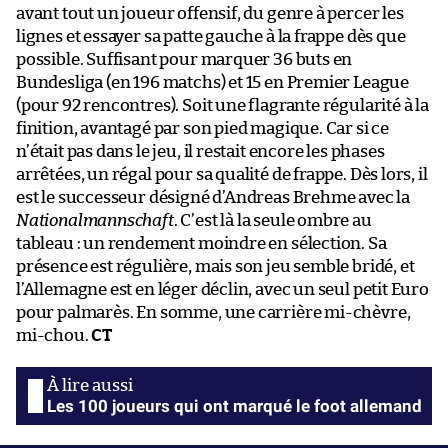
avant tout un joueur offensif, du genre à percer les
lignes et essayer sa patte gauche à la frappe dès que
possible. Suffisant pour marquer 36 buts en
Bundesliga (en 196 matchs) et 15 en Premier League
(pour 92 rencontres). Soit une flagrante régularité à la
finition, avantagé par son pied magique. Car si ce
n’était pas dans le jeu, il restait encore les phases
arrêtées, un régal pour sa qualité de frappe. Dès lors, il
est le successeur désigné d’Andreas Brehme avec la
Nationalmannschaft
. C’est là la seule ombre au
tableau : un rendement moindre en sélection. Sa
présence est régulière, mais son jeu semble bridé, et
l’Allemagne est en léger déclin, avec un seul petit Euro
pour palmarès. En somme, une carrière mi-chèvre,
mi-chou.
CT
Les 100 joueurs qui ont marqué le foot allemand