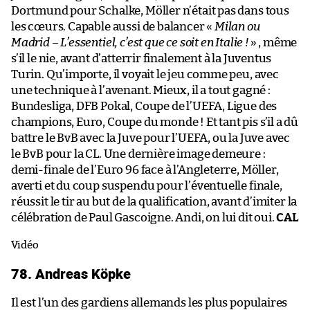
Dortmund pour Schalke, Möller n’était pas dans tous
les cœurs. Capable aussi de balancer «
Milan ou
Madrid – L’essentiel, c’est que ce soit en Italie !
» , même
s’il le nie, avant d’atterrir finalement à la Juventus
Turin. Qu’importe, il voyait le jeu comme peu, avec
une technique à l’avenant. Mieux, il a tout gagné :
Bundesliga, DFB Pokal, Coupe de l’UEFA, Ligue des
champions, Euro, Coupe du monde ! Et tant pis s’il a dû
battre le BvB avec la Juve pour l’UEFA, ou la Juve avec
le BvB pour la CL. Une dernière image demeure :
demi-finale de l’Euro 96 face à l’Angleterre, Möller,
averti et du coup suspendu pour l’éventuelle finale,
réussit le tir au but de la qualification, avant d’imiter la
célébration de Paul Gascoigne. Andi, on lui dit oui.
CAL
Vidéo
78. Andreas Köpke
Il est l’un des gardiens allemands les plus populaires