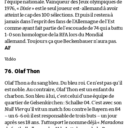
l’équipe nationale. Vainqueur des Jeux olympiques de
1976, «
Dixie
» est le seul joueur est-allemand à avoir
atteint le cap des 100 sélections. Et puis il restera à
jamais dans l’esprit des fans de l’Allemagne de l’Est
comme ayant fait partie de l’escouade de 74 qui a battu
1-0 son homologue de la RFA lors du Mondial
allemand. Toujours ça que Beckenbauer n’aura pas.
AF
Vidéo
76. Olaf Thon
Olaf Thon a du sang bleu. Du bleu roi. Ce n’est pas qu’il
est noble. Au contraire, Olaf Thon est un enfant du
charbon. Son bleu à lui, c’est celui d’une équipe de
quartier de Gelsenkirchen : Schalke 04. C’est avec son
Null Vier
qu’il vit un match fou contre le Bayern en 84
– un 6-6 où il est responsable de trois buts – un jour
après ses 18 ans.
Tuttosport
le nomme déjà «
Maradona