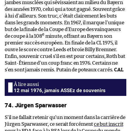
jambes musclées qui sévissaient au milieu du Bayern
des années 1970, celui qui a tout gagné. Souvent grâce
à lui d’ailleurs. Son truc, c’était clairement les buts
dans les grands moments. En 1967, il marque l’unique
but de la finale de la Coupe d’Europe des vainqueurs
e
de coupe à la 108
minute, offrant au Bayern son
premier succès européen. En finale de la CL 1975, il
ouvre le score contre Leeds et broie Billy Bremner.
Enfin, souvenir cruel s’il en est pour certains, Roth bat
Saint-Étienne d’un coup franc en 1976. Certains ne
s’en sont jamais remis. Putain de poteaux carrés.
CAL
12 mai 1976, jamais ASSEz de souvenirs
74. Jürgen Sparwasser
S’il ne fallait retenir qu’un moment dans la carrière de
Jürgen Sparwasser, ce serait forcément
ce but inscrit
pour la RDA face à la RFA lors de la Coupe du monde