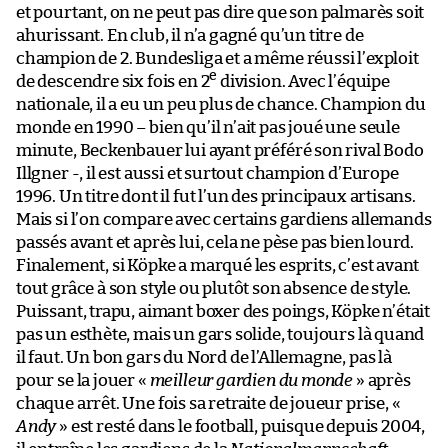
et pourtant, on ne peut pas dire que son palmarès soit
ahurissant. En club, il n’a gagné qu’un titre de
champion de 2. Bundesliga et a même réussi l’exploit
e
de descendre six fois en 2
division. Avec l’équipe
nationale, il a eu un peu plus de chance. Champion du
monde en 1990 – bien qu’il n’ait pas joué une seule
minute, Beckenbauer lui ayant préféré son rival Bodo
Illgner -, il est aussi et surtout champion d’Europe
1996. Un titre dont il fut l’un des principaux artisans.
Mais si l’on compare avec certains gardiens allemands
passés avant et après lui, cela ne pèse pas bien lourd.
Finalement, si Köpke a marqué les esprits, c’est avant
tout grâce à son style ou plutôt son absence de style.
Puissant, trapu, aimant boxer des poings, Köpke n’était
pas un esthète, mais un gars solide, toujours là quand
il faut. Un bon gars du Nord de l’Allemagne, pas là
pour se la jouer «
meilleur gardien du monde
» après
chaque arrêt. Une fois sa retraite de joueur prise, «
Andy
» est resté dans le football, puisque depuis 2004,