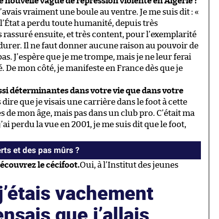
 nouvelle vague de répression violente en Algérie ?
’avais vraiment une boule au ventre. Je me suis dit : «
 l’État a perdu toute humanité, depuis très
s rassuré ensuite, et très content, pour l’exemplarité
 durer. Il ne faut donner aucune raison au pouvoir de
pas. J’espère que je me trompe, mais je ne leur ferai
. De mon côté, je manifeste en France dès que je
ssi déterminantes dans votre vie que dans votre
 dire que je visais une carrière dans le foot à cette
s de mon âge, mais pas dans un club pro. C’était ma
ai perdu la vue en 2001, je me suis dit que le foot,
rts et des pas mûrs ?
écouvrez le cécifoot.
Oui, à l’Institut des jeunes
j’étais vachement
nsais que j’allais