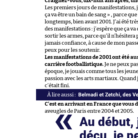
Craignez-vous, dix-huit ans après, une
Les premiers jours de manifestations, j
ça va être un bain de sang » , parce que
longtemps, bien avant 2001. J’ai été trè
des manifestations : j’espère que ça va
sortir les armes, parce qu’il n’hésitera 
jamais confiance, à cause de mon passé
peux pour les soutenir.
Les manifestations de 2001 ont été au
carrière footballistique.
Je ne peux pas
époque, je jouais comme tous les jeune
passion avec les arts martiaux. Quand j’
c’était fini.
Belmadi et Zetchi, des Ve
C’est en arrivant en France que vous d
aveugles de Paris entre 2004 et 2005.
Au début, 
déçu, je pe