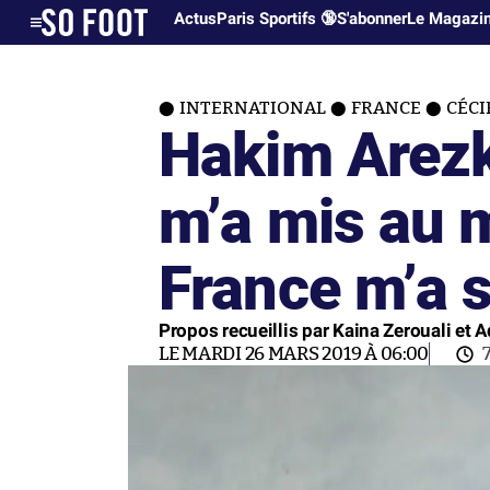
Actus
Paris Sportifs 🔞
S'abonner
Le Magazi
INTERNATIONAL
FRANCE
CÉCI
Hakim Arezki
m’a mis au 
France m’a s
Propos recueillis par Kaina Zerouali et
LE MARDI 26 MARS 2019 À 06:00