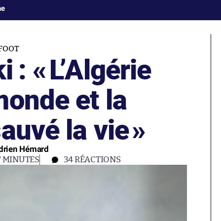
ne
FOOT
 : «
L’Algérie
monde et la
auvé la vie
»
 Adrien Hémard
7 MINUTES
34
RÉACTIONS