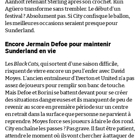
Aanholt retenant Sterling après son crochet. Kun
Agüero transforme sans trembler. Le début d’un
festival ? Absolument pas. Si City confisque le ballon,
les meilleures occasions seraient presque pour
Sunderland.
Encore Jermain Defoe pour maintenir
Sunderland en vie
Les
Black Cats
, qui sortent d’une saison difficile,
risquent de vivre encore un peu l’enfer avec David
Moyes. L’ancien entraîneur d’Everton et United n’a pas
assez de joueurs pour remplir son banc de touche.
Mais Defoe et Borini se battent devant pour se créer
des situations dangereuses et ils manquent de peu de
revenir au score en première période sur un centre
en retrait dans la surface que personne ne parvient à
reprendre. Moyes force ses joueurs à faire le dos rond.
City enchaîne les passes ? Pas grave. Il faut être patient,
attendre le moment où ils vont chercher à attaquer de