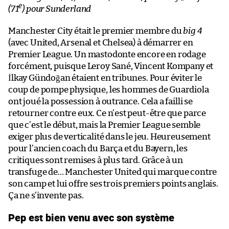
e
(71
) pour Sunderland
Manchester City était le premier membre du
big 4
(avec United, Arsenal et Chelsea) à démarrer en
Premier League. Un mastodonte encore en rodage
forcément, puisque Leroy Sané, Vincent Kompany et
İlkay Gündoğan étaient en tribunes. Pour éviter le
coup de pompe physique, les hommes de Guardiola
ont joué la possession à outrance. Cela a failli se
retourner contre eux. Ce n’est peut-être que parce
que c’est le début, mais la Premier League semble
exiger plus de verticalité dans le jeu. Heureusement
pour l’ancien coach du Barça et du Bayern, les
critiques sont remises à plus tard. Grâce à un
transfuge de… Manchester United qui marque contre
son camp et lui offre ses trois premiers points anglais.
Ça ne s’invente pas.
Pep est bien venu avec son système