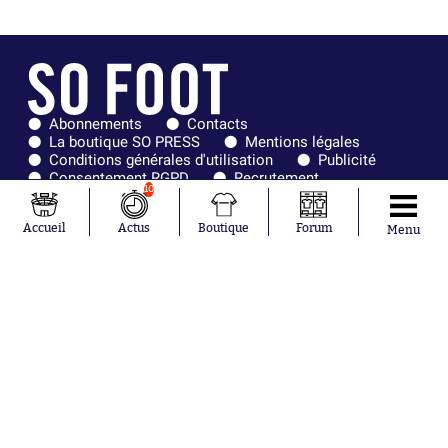
Abonnements
Contacts
La boutique SO PRESS
Mentions légales
Conditions générales d'utilisation
Publicité
Consentement RGPD
Recrutement
10
Joueurs en
Équipes en
tendance
tendance
Accueil
Actus
Boutique
Forum
Menu
Mohamed
Chelsea
Salah
Paris Saint-
Mykhailo
Germain
Mudryk
Bordeaux
Neymar
Olympique
Khalis Merah
lyonnais
Loïs Openda
FIFA
Moussa
Real Madrid
Niakhaté
RC Strasbourg
Nicolás
AC Milan
Tagliafico
France