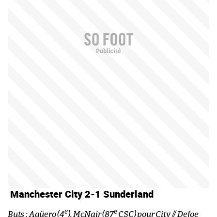
Manchester City 2-1 Sunderland
e
e
Buts : Agüero (4
), McNair (87
CSC) pour City // Defoe