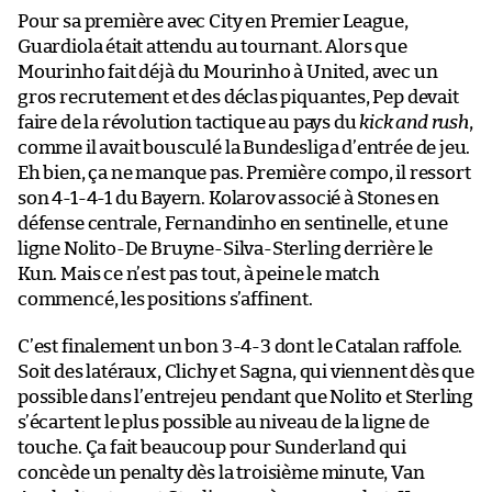
Pour sa première avec City en Premier League,
Guardiola était attendu au tournant. Alors que
Mourinho fait déjà du Mourinho à United, avec un
gros recrutement et des déclas piquantes, Pep devait
faire de la révolution tactique au pays du
kick and rush
,
comme il avait bousculé la Bundesliga d’entrée de jeu.
Eh bien, ça ne manque pas. Première compo, il ressort
son 4-1-4-1 du Bayern. Kolarov associé à Stones en
défense centrale, Fernandinho en sentinelle, et une
ligne Nolito-De Bruyne-Silva-Sterling derrière le
Kun. Mais ce n’est pas tout, à peine le match
commencé, les positions s’affinent.
C’est finalement un bon 3-4-3 dont le Catalan raffole.
Soit des latéraux, Clichy et Sagna, qui viennent dès que
possible dans l’entrejeu pendant que Nolito et Sterling
s’écartent le plus possible au niveau de la ligne de
touche. Ça fait beaucoup pour Sunderland qui
concède un penalty dès la troisième minute, Van