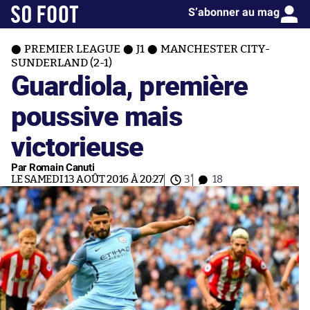
S’abonner au mag
PREMIER LEAGUE
J1
MANCHESTER CITY-
SUNDERLAND (2-1)
Guardiola, première
poussive mais
victorieuse
Par Romain Canuti
LE SAMEDI 13 AOÛT 2016 À 20:27
3'
18