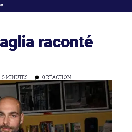
ne
aglia raconté
5 MINUTES
0
RÉACTION