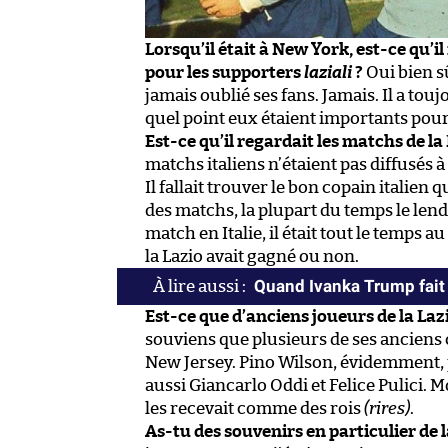
Lorsqu’il était à New York, est-ce qu’il
pour les supporters
laziali
?
Oui bien s
jamais oublié ses fans. Jamais. Il a touj
quel point eux étaient importants pour 
Est-ce qu’il regardait les matchs de la L
matchs italiens n’étaient pas diffusés à
Il fallait trouver le bon copain italien q
des matchs, la plupart du temps le len
match en Italie, il était tout le temps
la Lazio avait gagné ou non.
Quand Ivanka Trump fait
Est-ce que d’anciens joueurs de la Laz
souviens que plusieurs de ses anciens 
New Jersey. Pino Wilson, évidemment,
aussi Giancarlo Oddi et Felice Pulici. M
les recevait comme des rois
(rires)
.
As-tu des souvenirs en particulier de la