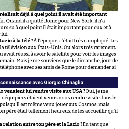
 réalisait déjà à quel point il avait été important
ûr. Quand il a quitté Rome pour New York, il n’a
ours su à quel point il était important pour eux et à
lui.
azio à la télé ?
À l’époque, c’était très compliqué. Les
 la télévision aux États-Unis. Ou alors très rarement.
ui avait réussi à avoir le satellite pour voir les images
demain. Mais je me souviens que le dimanche, jour de
 au téléphone avec ses amis de Rome pour demander si
 connaissance avec Giorgio Chinaglia
io venaient lui rendre visite aux USA ?
Oui, je me
coéquipiers étaient venus nous rendre visite dans le
 puisqu’il est même venu jouer aux Cosmos, mais
on père était tellement heureux de les accueillir qu’il
 relation entre ton père et la Lazio ?
En tant que