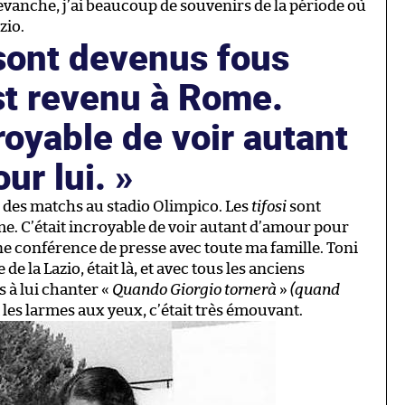
 revanche, j’ai beaucoup de souvenirs de la période où
zio.
 sont devenus fous
st revenu à Rome.
croyable de voir autant
ur lui.
 des matchs au stadio Olimpico. Les
tifosi
sont
e. C’était incroyable de voir autant d’amour pour
une conférence de presse avec toute ma famille. Toni
 la Lazio, était là, et avec tous les anciens
s à lui chanter «
Quando Giorgio tornerà
»
(quand
 les larmes aux yeux, c’était très émouvant.