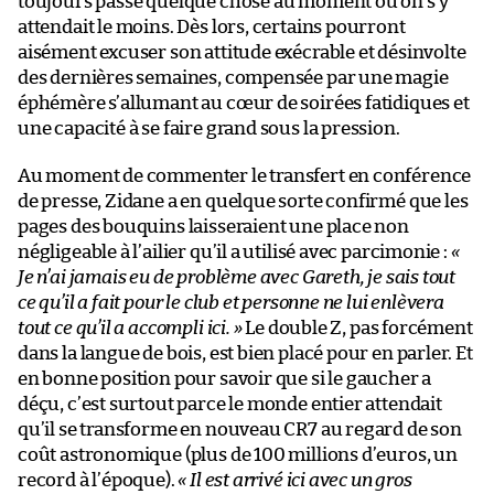
toujours passé quelque chose au moment où on s’y
attendait le moins. Dès lors, certains pourront
aisément excuser son attitude exécrable et désinvolte
des dernières semaines, compensée par une magie
éphémère s’allumant au cœur de soirées fatidiques et
une capacité à se faire grand sous la pression.
Au moment de commenter le transfert en conférence
de presse, Zidane a en quelque sorte confirmé que les
pages des bouquins laisseraient une place non
négligeable à l’ailier qu’il a utilisé avec parcimonie :
«
Je n’ai jamais eu de problème avec Gareth, je sais tout
ce qu’il a fait pour le club et personne ne lui enlèvera
tout ce qu’il a accompli ici. »
Le double Z, pas forcément
dans la langue de bois, est bien placé pour en parler. Et
en bonne position pour savoir que si le gaucher a
déçu, c’est surtout parce le monde entier attendait
qu’il se transforme en nouveau CR7 au regard de son
coût astronomique (plus de 100 millions d’euros, un
record à l’époque).
« Il est arrivé ici avec un gros