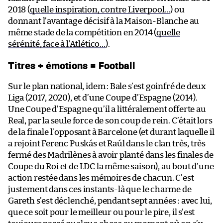
2018 (
quelle inspiration, contre Liverpool…
) ou
donnant l’avantage décisif à la Maison-Blanche au
même stade de la compétition en 2014 (
quelle
sérénité, face à l’Atlético…
).
Titres + émotions = Football
Sur le plan national, idem : Bale s’est goinfré de deux
Liga (2017, 2020), et d’une Coupe d’Espagne (2014).
Une Coupe d’Espagne qu’il a littéralement offerte au
Real, par la seule force de son coup de rein. C’était lors
de la finale l’opposant à Barcelone (et durant laquelle il
a rejoint Ferenc Puskás et Raúl dans le clan très, très
fermé des Madrilènes à avoir planté dans les finales de
Coupe du Roi et de LDC la même saison), au bout d’une
action restée dans les mémoires de chacun. C’est
justement dans ces instants-là que le charme de
Gareth s’est déclenché, pendant sept années : avec lui,
que ce soit pour le meilleur ou pour le pire, il s’est