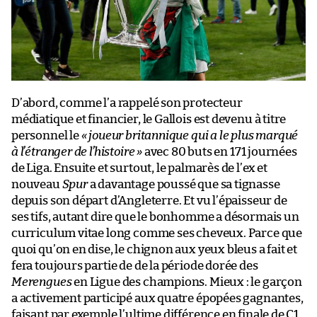
D’abord, comme l’a rappelé son protecteur
médiatique et financier, le Gallois est devenu à titre
personnel le
« joueur britannique qui a le plus marqué
à l’étranger de l’histoire »
avec 80 buts en 171 journées
de Liga. Ensuite et surtout, le palmarès de l’ex et
nouveau
Spur
a davantage poussé que sa tignasse
depuis son départ d’Angleterre. Et vu l’épaisseur de
ses tifs, autant dire que le bonhomme a désormais un
curriculum vitae long comme ses cheveux. Parce que
quoi qu’on en dise, le chignon aux yeux bleus a fait et
fera toujours partie de de la période dorée des
Merengues
en Ligue des champions. Mieux : le garçon
a activement participé aux quatre épopées gagnantes,
faisant par exemple l’ultime différence en finale de C1