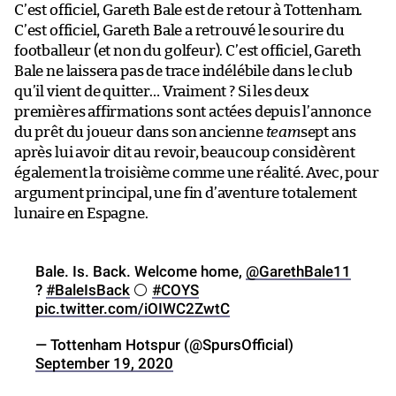
C’est officiel, Gareth Bale est de retour à Tottenham.
C’est officiel, Gareth Bale a retrouvé le sourire du
footballeur (et non du golfeur). C’est officiel, Gareth
Bale ne laissera pas de trace indélébile dans le club
qu’il vient de quitter… Vraiment ? Si les deux
premières affirmations sont actées depuis l’annonce
du prêt du joueur dans son ancienne
team
sept ans
après lui avoir dit au revoir, beaucoup considèrent
également la troisième comme une réalité. Avec, pour
argument principal, une fin d’aventure totalement
lunaire en Espagne.
Bale. Is. Back. Welcome home,
@GarethBale11
?
#BaleIsBack
⚪️
#COYS
pic.twitter.com/iOIWC2ZwtC
— Tottenham Hotspur (@SpursOfficial)
September 19, 2020