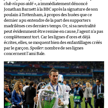
club n’a pas aidé »
, a immédiatement dénoncé
Jonathan Barnett à la BBC après la signature de son
poulain à Tottenham, à propos des huées que ce
dernier a pu entendre de la part des supporters
madrilènes ces derniers temps. Or, si sa neutralité
peut évidemment être remise en cause, l’agent n’a pas
complètement tort. Car les lignes d’ores et déjà
écrites, elles, se moquent bien des enfantillages créés
par le garçon.
Spoiler
: nombre de ses lignes
concernent l’ami Bale.