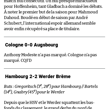
match nul consécutif. Un nul presque miraculeux
pour Hoffenheim, tant Gladbach a dominé les débats.
À noter le premier but de la saison pour Mahmoud
Dahoud. Boudé en début de saison par André
Schubert, l’international espoir allemand semble
avoir enfin récupéré sa place de titulaire.
Cologne 0-0 Augsbourg
Anthony Modeste n’a pas marqué. Cologne n’a pas
marqué. CQFD
Hambourg 2-2 Werder Brême
e
e
Buts : Gregoritsch (3
, 28
) pour Hambourg // Bartels
e
e
(14
), Gnabry (45
) pour le Werder
Depuis que le HSV et le Werder squattent les bas-
fonds du classement, le grand derby du nord de