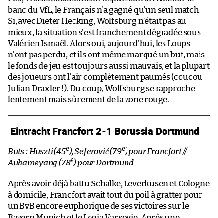
banc du VfL, le Français n’a gagné qu’un seul match.
Si, avec Dieter Hecking, Wolfsburg n’était pas au
mieux, la situation s’est franchement dégradée sous
Valérien Ismaël. Alors oui, aujourd’hui, les Loups
n’ont pas perdu, et ils ont même marqué un but, mais
le fonds de jeu est toujours aussi mauvais, et la plupart
des joueurs ont l’air complètement paumés (coucou
Julian Draxler !). Du coup, Wolfsburg se rapproche
lentement mais sûrement de la zone rouge.
Eintracht Francfort 2-1 Borussia Dortmund
e
e
Buts : Huszti (45
), Seferović (79
) pour Francfort //
e
Aubameyang (78
) pour Dortmund
Après avoir déjà battu Schalke, Leverkusen et Cologne
à domicile, Francfort avait tout du poil à gratter pour
un BvB encore euphorique de ses victoires sur le
Bayern Munich et le Legia Varsovie. Après une