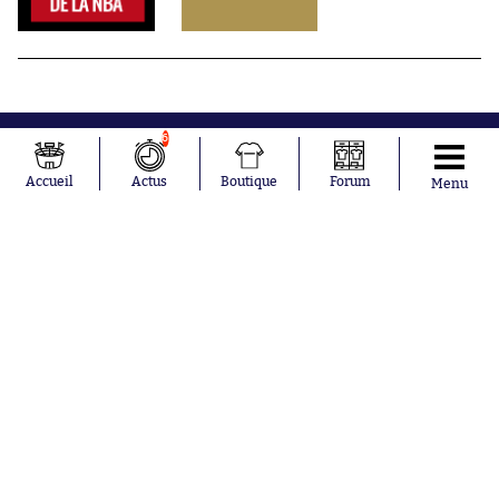
6
Accueil
Actus
Boutique
Forum
Menu
Abonnements
Contacts
La boutique SO PRESS
Mentions légales
Conditions générales d'utilisation
Publicité
Consentement RGPD
Recrutement
Joueurs en
Équipes en
tendance
tendance
Lionel Messi
Paris Saint-
Maghnes
Germain
Akliouche
Real Madrid
Mohamed
Olympique de
Salah
Marseille
Neymar
FIFA
Julián Álvarez
FC Barcelone