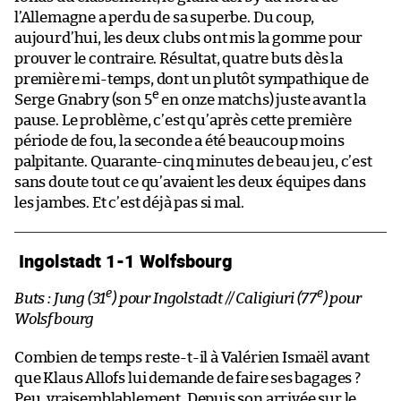
l’Allemagne a perdu de sa superbe. Du coup,
aujourd’hui, les deux clubs ont mis la gomme pour
prouver le contraire. Résultat, quatre buts dès la
première mi-temps, dont un plutôt sympathique de
e
Serge Gnabry (son 5
en onze matchs) juste avant la
pause. Le problème, c’est qu’après cette première
période de fou, la seconde a été beaucoup moins
palpitante. Quarante-cinq minutes de beau jeu, c’est
sans doute tout ce qu’avaient les deux équipes dans
les jambes. Et c’est déjà pas si mal.
Ingolstadt 1-1 Wolfsbourg
e
e
Buts : Jung (31
) pour Ingolstadt // Caligiuri (77
) pour
Wolsfbourg
Combien de temps reste-t-il à Valérien Ismaël avant
que Klaus Allofs lui demande de faire ses bagages ?
Peu, vraisemblablement. Depuis son arrivée sur le