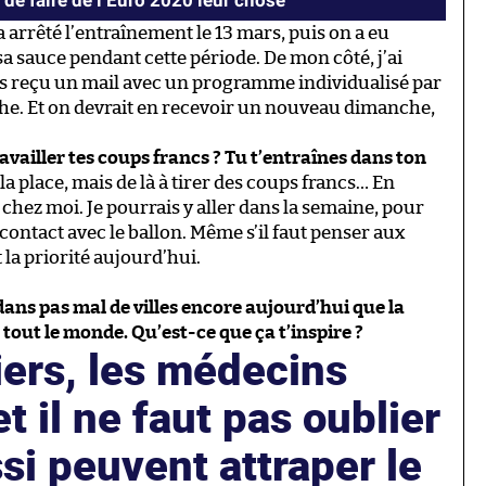
u de faire de l’Euro 2020 leur chose
 arrêté l’entraînement le 13 mars, puis on a eu
sa sauce pendant cette période. De mon côté, j’ai
ous reçu un mail avec un programme individualisé par
e. Et on devrait en recevoir un nouveau dimanche,
vailler tes coups francs ? Tu t’entraînes dans ton
la place, mais de là à tirer des coups francs… En
 chez moi. Je pourrais y aller dans la semaine, pour
 contact avec le ballon. Même s’il faut penser aux
 la priorité aujourd’hui.
ans pas mal de villes encore aujourd’hui que la
 tout le monde. Qu’est-ce que ça t’inspire ?
iers, les médecins
t il ne faut pas oublier
si peuvent attraper le