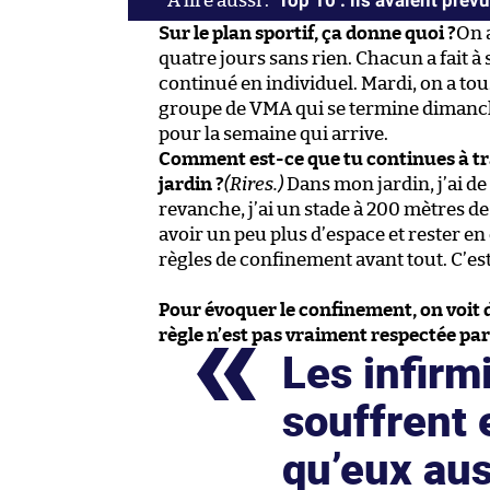
Top 10 : ils avaient prév
Sur le plan sportif, ça donne quoi ?
On a
quatre jours sans rien. Chacun a fait à 
continué en individuel. Mardi, on a t
groupe de VMA qui se termine dimanch
pour la semaine qui arrive.
Comment est-ce que tu continues à tra
jardin ?
(Rires.)
Dans mon jardin, j’ai de 
revanche, j’ai un stade à 200 mètres de
avoir un peu plus d’espace et rester en
règles de confinement avant tout. C’est
Pour évoquer le confinement, on voit d
règle n’est pas vraiment respectée par
Les infirm
souffrent e
qu’eux aus