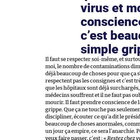
virus et mo
conscience
c’est bea
simple gr
Il faut se respecter soi-même, et surt
moi, le nombre de contaminations dimi
déjà beaucoup de choses pour que ça s’ar
respectent pas les consignes et c’est 
que les hôpitaux sont déjà surchargés, q
médecins souffrent et il ne faut pas oub
mourir. Il faut prendre conscience de 
grippe. Que ça ne touche pas seulement
discipliner, écouter ce qu’a dit le prési
beaucoup de choses anormales, comme 
un jour ça empire, ce sera l’anarchie. 
veux faire passer, c’est : «
Restez chez vo