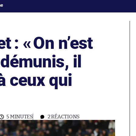
ne
t : «
On n’est
 démunis, il
à ceux qui
5 MINUTES
2
RÉACTIONS