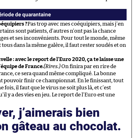
ériode de quarantaine
oéquipiers ?
Pas trop avec mes coéquipiers, mais j’en
tains sont patients, d’autres n’ont pas la chance
ages et ses inconvénients. Pour tout le monde, même
t tous dans la même galère, il faut rester soudés et on
le : avec le report de l’Euro 2020, ça te laisse une
’équipe de France.
(Rires.)
On finira par en rire de
e France, ce sera quand même compliqué. La bonne
t pouvoir finir ce championnat. En le finissant, tout
is, il faut que le virus ne soit plus là, et c’est
’il y a des vies en jeu. Le report de l’Euro est une
er, j’aimerais bien
on gâteau au chocolat.