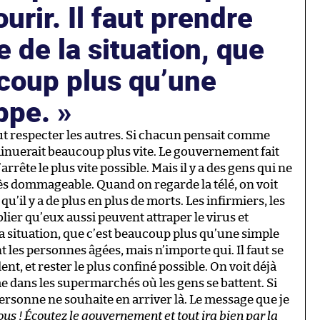
urir. Il faut prendre
 de la situation, que
ucoup plus qu’une
ippe.
out respecter les autres. Si chacun pensait comme
nuerait beaucoup plus vite. Le gouvernement fait
rête le plus vite possible. Mais il y a des gens qui ne
très dommageable. Quand on regarde la télé, on voit
u’il y a de plus en plus de morts. Les infirmiers, les
lier qu’eux aussi peuvent attraper le virus et
la situation, que c’est beaucoup plus qu’une simple
 les personnes âgées, mais n’importe qui. Il faut se
dent, et rester le plus confiné possible. On voit déjà
dans les supermarchés où les gens se battent. Si
Personne ne souhaite en arriver là. Le message que je
us ! Écoutez le gouvernement et tout ira bien par la