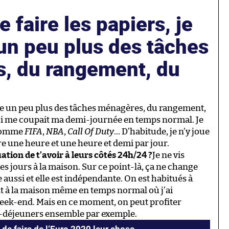
 faire les papiers, je
un peu plus des tâches
, du rangement, du
cupe un peu plus des tâches ménagères, du rangement,
e qui me coupait ma demi-journée en temps normal. Je
 comme
FIFA
,
NBA
,
Call Of Duty
… D’habitude, je n’y joue
tre une heure et une heure et demi par jour.
tion de t’avoir à leurs côtés 24h/24 ?
Je ne vis
s jours à la maison. Sur ce point-là, ça ne change
 aussi et elle est indépendante. On est habitués à
nt à la maison même en temps normal où j’ai
eek-end. Mais en ce moment, on peut profiter
s-déjeuners ensemble par exemple.